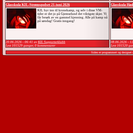
Glasskula KIL-Strømsgodset 21.juni 2026
Glasskula Hød
KIL byr inn til kronekamp, og selv i disse VM-
tider er det jo på Gjemselund det viktigste skjer. Vi
får besøk av en gammel kjenning. Alle på kamp nå
på søndag! Gratis inngang!
20.06.2026 - 06:41 av
KIL Supporterklubb
08.06.2026 - 1
Lest 101529 ganger, 0 kommentarer
Lest 101520 ga
Siden er programmert og designet