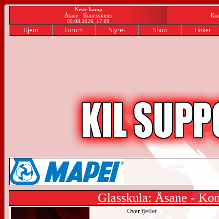
Neste kamp
Åsane
-
Kongsvinger
Kon
09.08.2026, 17:00
Hjem
Forum
Styret
Shop
Linker
Glasskula: Åsane - Ko
Over fjellet..