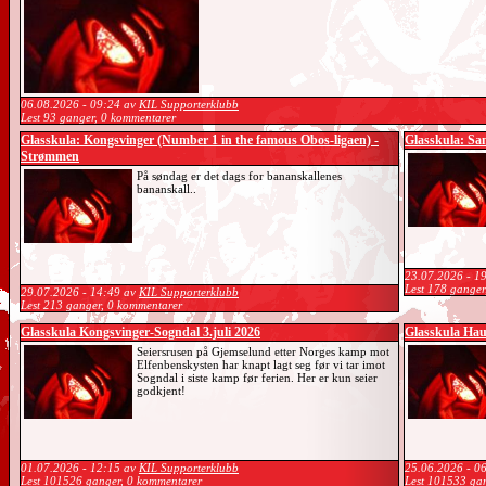
06.08.2026 - 09:24 av
KIL Supporterklubb
Lest 93 ganger, 0 kommentarer
Glasskula: Kongsvinger (Number 1 in the famous Obos-ligaen) -
Glasskula: Sa
Strømmen
På søndag er det dags for bananskallenes
bananskall..
23.07.2026 - 1
Lest 178 ganger
29.07.2026 - 14:49 av
KIL Supporterklubb
Lest 213 ganger, 0 kommentarer
Glasskula Kongsvinger-Sogndal 3.juli 2026
Glasskula Hau
Seiersrusen på Gjemselund etter Norges kamp mot
Elfenbenskysten har knapt lagt seg før vi tar imot
Sogndal i siste kamp før ferien. Her er kun seier
godkjent!
01.07.2026 - 12:15 av
KIL Supporterklubb
25.06.2026 - 0
Lest 101526 ganger, 0 kommentarer
Lest 101533 ga