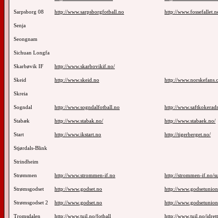
Sarpsborg 08
http://www.sarpsborgfotball.no
http://www.fossefallet.n
Senja
Seongnam
Sichuan Longfa
Skarbøvik IF
http://www.skarbovikif.no/
Skeid
http://www.skeid.no
http://www.norskefans.
Skreia
Sogndal
http://www.sogndalfotball.no
http://www.saftkokera
Stabæk
http://www.stabak.no/
http://www.stabaek.no/
Start
http://www.ikstart.no
http://tigerberget.no/
Stjørdals-Blink
Strindheim
Strømmen
http://www.strommen-if.no
http://strommen-if.no/s
Strømsgodset
http://www.godset.no
http://www.godsetunio
Strømsgodset 2
http://www.godset.no
http://www.godsetunio
Tromsdalen
http://www.tuil.no/fotball
http://www.tuil.no/idrett