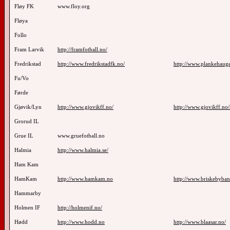
Fløy FK
www.floy.org
Fløya
Follo
Fram Larvik
http://framfotball.no/
Fredrikstad
http://www.fredrikstadfk.no/
http://www.plankehaug
Fu/Vo
Førde
Gjøvik/Lyn
http://www.gjovikff.no/
http://www.gjovikff.no/
Grorud IL
Grue IL
www.gruefotball.no
Halmia
http://www.halmia.se/
Ham Kam
HamKam
http://www.hamkam.no
http://www.briskebyba
Hammarby
Holmen IF
http://holmenif.no/
Hødd
http://www.hodd.no
http://www.blaasar.no/