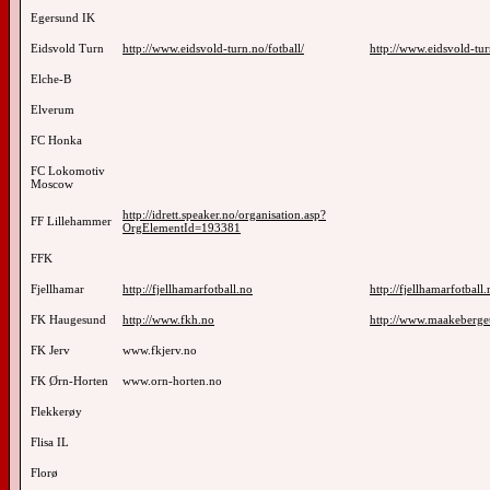
Egersund IK
Eidsvold Turn
http://www.eidsvold-turn.no/fotball/
http://www.eidsvold-tur
Elche-B
Elverum
FC Honka
FC Lokomotiv
Moscow
http://idrett.speaker.no/organisation.asp?
FF Lillehammer
OrgElementId=193381
FFK
Fjellhamar
http://fjellhamarfotball.no
http://fjellhamarfotball
FK Haugesund
http://www.fkh.no
http://www.maakeberge
FK Jerv
www.fkjerv.no
FK Ørn-Horten
www.orn-horten.no
Flekkerøy
Flisa IL
Florø