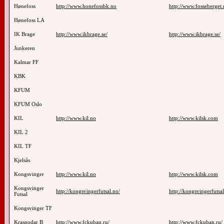
Hønefoss
http://www.honefossbk.no
http://www.fosseberget
Hønefoss LA
IK Brage
http://www.ikbrage.se/
http://www.ikbrage.se/
Junkeren
Kalmar FF
KBK
KFUM
KFUM Oslo
KIL
http://www.kil.no
http://www.kilsk.com
KIL 2
KIL TF
Kjelsås
Kongsvinger
http://www.kil.no
http://www.kilsk.com
Kongsvinger
http://kongsvingerfutsal.no/
http://kongsvingerfutsal
Futsal
Kongsvinger TF
Krasnodar B
http://www.fckuban.ru/
http://www.fckuban.ru/