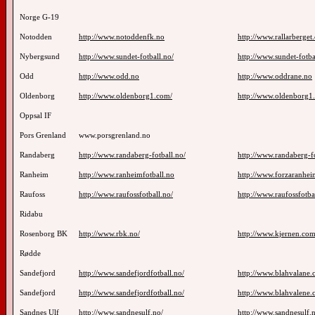
Norge G-19
Notodden
http://www.notoddenfk.no
http://www.rallarberget
Nybergsund
http://www.sundet-fotball.no/
http://www.sundet-fotba
Odd
http://www.odd.no
http://www.oddrane.no
Oldenborg
http://www.oldenborg1.com/
http://www.oldenborg1
Oppsal IF
Pors Grenland
www.porsgrenland.no
Randaberg
http://www.randaberg-fotball.no/
http://www.randaberg-fo
Ranheim
http://www.ranheimfotball.no
http://www.forzaranhei
Raufoss
http://www.raufossfotball.no/
http://www.raufossfotba
Ridabu
Rosenborg BK
http://www.rbk.no/
http://www.kjernen.co
Rødde
Sandefjord
http://www.sandefjordfotball.no/
http://www.blahvalane.
Sandefjord
http://www.sandefjordfotball.no/
http://www.blahvalene
Sandnes Ulf
http://www.sandnesulf.no/
http://www.sandnesulf.