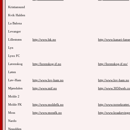
Kristiansund
Kvik Halden
La Balona
Levanger
Lillestrøm
http://www.lsk.no
http://www.kanari-fans
Lyn
Lynx FC
Lørenskog
http://lorenskog-if.no
http://lorenskog-if.no/
Løten
Løv-Ham
http://www.lov-ham.no
http://www.lov-ham.no
Mjøndalen
http://www.mif.no
http://www.3050web.c
Molde 2
Molde FK
http://www.moldefk.no
http://www.tornekrattet
Moss
http://www.mossfk.no
http://www.kraakeving
Nardo
Nesodden