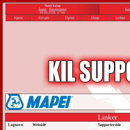
Neste kamp
Åsane
-
Kongsvinger
Kon
09.08.2026, 17:00
Hjem
Forum
Styret
Shop
Linker
Linker
Lagnavn
Webside
Supporterside