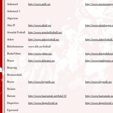
Aalesund
http://www.aafk.no
http://www.stormensupp
Aalesund 2
Algeciras
Alta IF
http://www.altaif.no
http://www.steinberget.
Arendal Fotball
http://www.arendalfotball.no/
Asker
http://www.askerfotball.no
http://www.askerfotball
Birkebeineren
www.ibk.no/fotball
Bodø/Glimt
http://www.glimt.no/
http://www.dengulehor
Brann
http://www.skbrann.no
http://www.bataljonen.n
Brattvåg
Brumunddal
Bryne
http://www.brynefk.no
http://www.brynefk.no
Byåsen
Bærum
http://www.baerumsk.net/bsk2.0/
http://www.baerumsk.ne
Degerfors
http://www.degerforsif.se
http://www.degerforsif.
Egersund