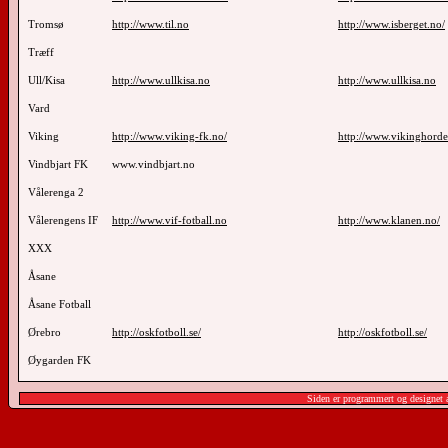
Tromsø
http://www.til.no
http://www.isberget.no/
Træff
Ull/Kisa
http://www.ullkisa.no
http://www.ullkisa.no
Vard
Viking
http://www.viking-fk.no/
http://www.vikinghord
Vindbjart FK
www.vindbjart.no
Vålerenga 2
Vålerengens IF
http://www.vif-fotball.no
http://www.klanen.no/
XXX
Åsane
Åsane Fotball
Ørebro
http://oskfotboll.se/
http://oskfotboll.se/
Øygarden FK
Siden er programmert og designet