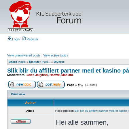
Login
Register
View unanswered posts
|
View active topics
Board index
»
Diskuter i vei...
»
Diverse
Slik blir du affiliert partner med et kasino på
Moderators:
JoKr
,
Jellyfish
,
Haewk
,
ManUtd
Page
1
of
1
[ 1 post ]
Print view
Author
Alfdis
Post subject:
Slik blir du affiliert partner med et kasino
Hei alle sammen,