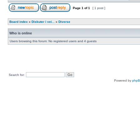
Page
1
of
1
[ 1 post ]
Board index
»
Diskuter i vei...
»
Diverse
Who is online
Users browsing this forum: No registered users and 4 guests
Search for:
Powered by
php