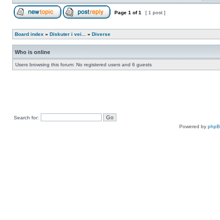
Page
1
of
1
[ 1 post ]
Board index
»
Diskuter i vei...
»
Diverse
Who is online
Users browsing this forum: No registered users and 6 guests
Search for:
Powered by
php