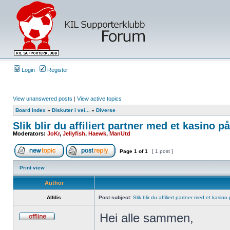
Login
Register
View unanswered posts
|
View active topics
Board index
»
Diskuter i vei...
»
Diverse
Slik blir du affiliert partner med et kasino på
Moderators:
JoKr
,
Jellyfish
,
Haewk
,
ManUtd
Page
1
of
1
[ 1 post ]
Print view
Author
Alfdis
Post subject:
Slik blir du affiliert partner med et kasino
Hei alle sammen,