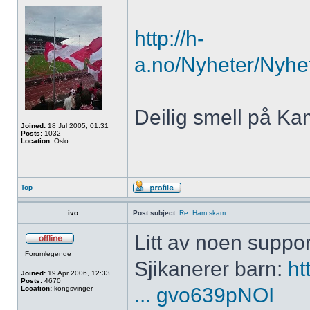
http://h-
a.no/Nyheter/Nyhet
Deilig smell på Ka
Joined:
18 Jul 2005, 01:31
Posts:
1032
Location:
Oslo
Top
ivo
Post subject:
Re: Ham skam
Litt av noen suppor
Forumlegende
Sjikanerer barn:
ht
Joined:
19 Apr 2006, 12:33
Posts:
4670
... gvo639pNOI
Location:
kongsvinger