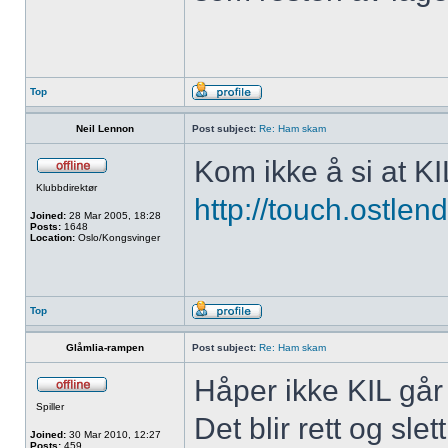
Top
Neil Lennon
Post subject:
Re: Ham skam
Kom ikke å si at KIL
Klubbdirektør
http://touch.ostle
Joined:
28 Mar 2005, 18:28
Posts:
1648
Location:
Oslo/Kongsvinger
Top
Glåmlia-rampen
Post subject:
Re: Ham skam
Håper ikke KIL gå
Spiller
Det blir rett og sl
Joined:
30 Mar 2010, 12:27
Posts:
459