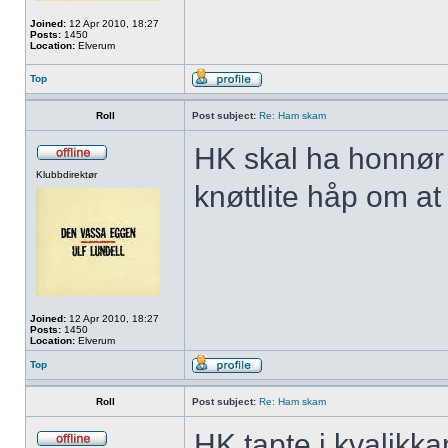
Joined:
12 Apr 2010, 18:27
Posts:
1450
Location:
Elverum
Top
Roll
Post subject:
Re: Ham skam
HK skal ha honnør f
Klubbdirektør
knøttlite håp om at
Joined:
12 Apr 2010, 18:27
Posts:
1450
Location:
Elverum
Top
Roll
Post subject:
Re: Ham skam
HK tapte i kvalikk