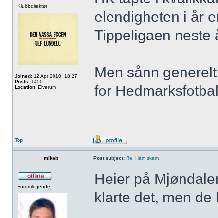
Klubbdirektør
elendigheten i år er 
Tippeligaen neste å
Men sånn generelt s
Joined:
12 Apr 2010, 18:27
Posts:
1450
for Hedmarksfotbal
Location:
Elverum
Top
mikeb
Post subject:
Re: Ham skam
Heier på Mjøndalen
Forumlegende
klarte det, men de 