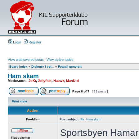
Login
Register
View unanswered posts
|
View active topics
Board index
»
Diskuter i vei...
»
Fotball generelt
Ham skam
Moderators:
JoKr
,
Jellyfish
,
Haewk
,
ManUtd
Page
6
of
7
[ 91 posts ]
Print view
Author
Freddien
Post subject:
Re: Ham skam
Sportsbyen Hamar h
Klubbdirektør