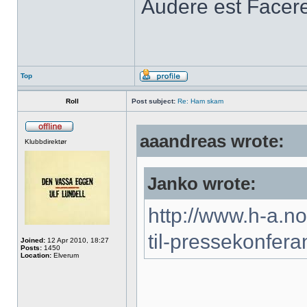
Audere est Facere
Top
Roll
Post subject:
Re: Ham skam
aaandreas wrote:
Klubbdirektør
Janko wrote:
http://www.h-a.n
til-pressekonfe
Joined:
12 Apr 2010, 18:27
Posts:
1450
Location:
Elverum