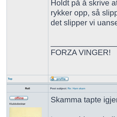
Holdt på å skrive
rykker opp, så slip
det slipper vi uans
______________
FORZA VINGER!
Top
Roll
Post subject:
Re: Ham skam
Skamma tapte igjen 
Klubbdirektør