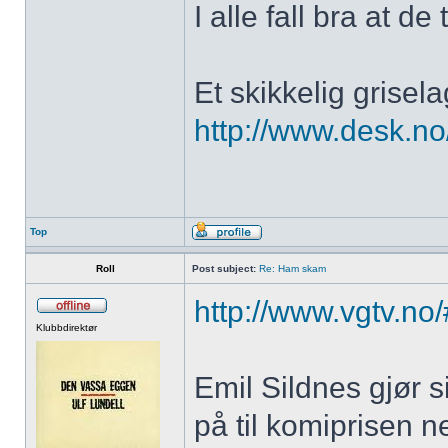
I alle fall bra at de
Et skikkelig grisel
http://www.desk.no
Top
Roll
Post subject:
Re: Ham skam
http://www.vgtv.n
Klubbdirektør
Emil Sildnes gjør s
på til komiprisen n