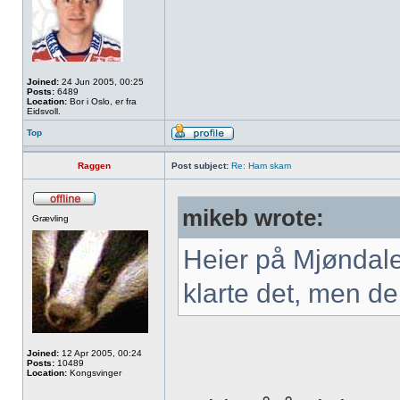
Joined:
24 Jun 2005, 00:25
Posts:
6489
Location:
Bor i Oslo, er fra
Eidsvoll.
Top
Raggen
Post subject:
Re: Ham skam
mikeb wrote:
Grævling
Heier på Mjøndale
klarte det, men de 
Joined:
12 Apr 2005, 00:24
Posts:
10489
Location:
Kongsvinger