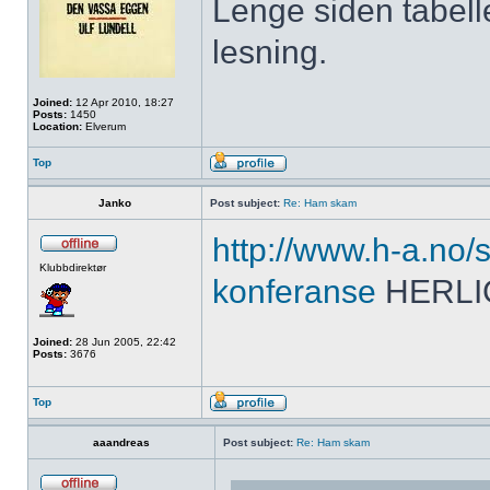
Lenge siden tabelle
lesning.
Joined:
12 Apr 2010, 18:27
Posts:
1450
Location:
Elverum
Top
Janko
Post subject:
Re: Ham skam
http://www.h-a.no
Klubbdirektør
konferanse
HERLI
Joined:
28 Jun 2005, 22:42
Posts:
3676
Top
aaandreas
Post subject:
Re: Ham skam