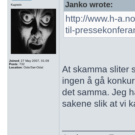
Janko wrote:
Kaptein
http://www.h-a.n
til-pressekonfe
Joined:
27 May 2007, 01:09
Posts:
732
At skamma sliter s
Location:
Oslo/Sør-Odal
ingen å gå konkurs
det samma. Jeg hå
sakene slik at vi 
______________