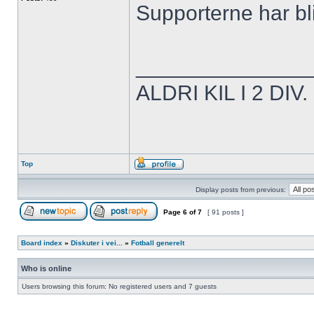
Supporterne har bl
______________
ALDRI KIL I 2 DIV.
Top
Display posts from previous:
Page
6
of
7
[ 91 posts ]
Board index
»
Diskuter i vei...
»
Fotball generelt
Who is online
Users browsing this forum: No registered users and 7 guests