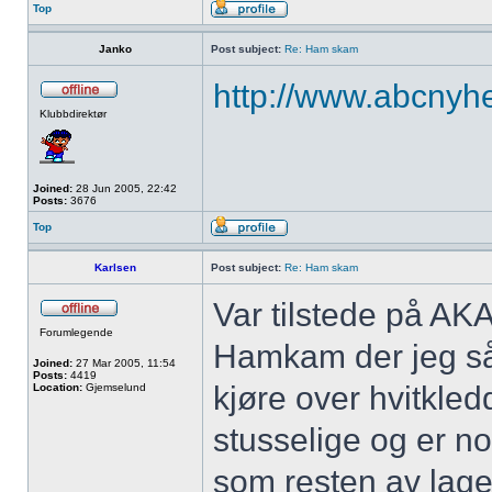
Top
Janko
Post subject:
Re: Ham skam
http://www.abcnyhe
Klubbdirektør
Joined:
28 Jun 2005, 22:42
Posts:
3676
Top
Karlsen
Post subject:
Re: Ham skam
Var tilstede på AK
Forumlegende
Hamkam der jeg så
Joined:
27 Mar 2005, 11:54
Posts:
4419
kjøre over hvitkl
Location:
Gjemselund
stusselige og er no
som resten av lage