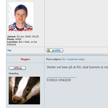
Joined:
24 Jun 2005, 00:25
Posts:
6489
Location:
Bor i Oslo, er fra
Eidsvoll.
Top
Raggen
Post subject:
Re: Cupfinale helga
Venter vel bare på at KIL skal komme ut med s
Grævling
_________________
FORZA VINGER!