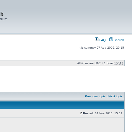
bb
Forum
FAQ
Search
It is currently 07 Aug 2026, 20:15
All times are UTC + 1 hour [
DST
]
Previous topic
|
Next topic
Posted:
01 Nov 2016, 15:59