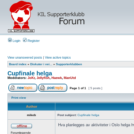
Login
Register
View unanswered posts
|
View active topics
Board index
»
Diskuter i vei...
»
Supporterklubben
Cupfinale helga
Moderators:
JoKr
,
Jellyfish
,
Haewk
,
ManUtd
Page
1
of
1
[ 5 posts ]
Print view
Author
mikeb
Post subject:
Cupfinale helga
Hva planlegges av aktiviteter i Oslo helga hv
Forumlegende