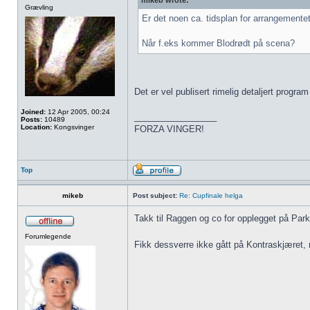
mikeb wrote:
Grævling
Er det noen ca. tidsplan for arrangementet
Når f.eks kommer Blodrødt på scena?
Det er vel publisert rimelig detaljert progra
Joined:
12 Apr 2005, 00:24
_________________
Posts:
10489
Location:
Kongsvinger
FORZA VINGER!
Top
mikeb
Post subject:
Re: Cupfinale helga
Takk til Raggen og co for opplegget på Park
Forumlegende
Fikk dessverre ikke gått på Kontraskjæret, 