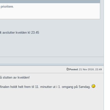
rioritere.
dt avslutter kvelden kl 23.45
Posted:
21 Nov 2016, 22:49
å slutten av kvelden!
inalen holdt helt frem til 11. minutter ut i 1. omgang på Søndag.