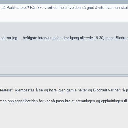
 på Parkteateret? Får ikke vært der hele kvelden så greit å vite hva man skal p
m nå tror jeg.... heftigste intervjurunden drar igang allerede 19.30, mens Blodrø
teateret. Kjempestas å se og høre igjen gamle helter og Blodrødt var helt rå p
men opplegget kvelden før var så pass bra at stemningen og oppladningen til f