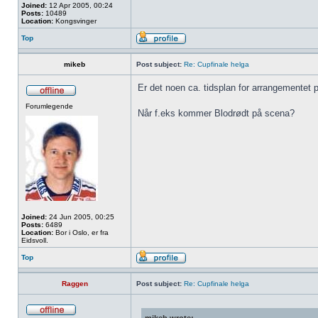
Joined:
12 Apr 2005, 00:24
Posts:
10489
Location:
Kongsvinger
Top
mikeb
Post subject:
Re: Cupfinale helga
Er det noen ca. tidsplan for arrangementet p
Forumlegende
Når f.eks kommer Blodrødt på scena?
Joined:
24 Jun 2005, 00:25
Posts:
6489
Location:
Bor i Oslo, er fra
Eidsvoll.
Top
Raggen
Post subject:
Re: Cupfinale helga