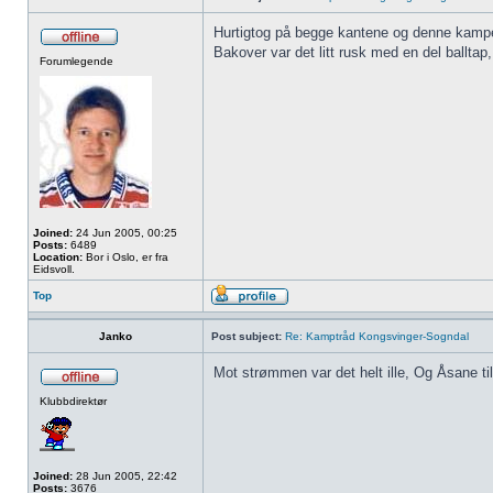
Hurtigtog på begge kantene og denne kampe
Bakover var det litt rusk med en del balltap, 
Forumlegende
Joined:
24 Jun 2005, 00:25
Posts:
6489
Location:
Bor i Oslo, er fra
Eidsvoll.
Top
Janko
Post subject:
Re: Kamptråd Kongsvinger-Sogndal
Mot strømmen var det helt ille, Og Åsane til
Klubbdirektør
Joined:
28 Jun 2005, 22:42
Posts:
3676