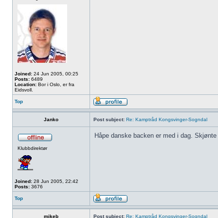
Joined:
24 Jun 2005, 00:25
Posts:
6489
Location:
Bor i Oslo, er fra
Eidsvoll.
Top
Janko
Post subject:
Re: Kamptråd Kongsvinger-Sogndal
Håpe danske backen er med i dag. Skjønte ik
Klubbdirektør
Joined:
28 Jun 2005, 22:42
Posts:
3676
Top
mikeb
Post subject:
Re: Kamptråd Kongsvinger-Sogndal