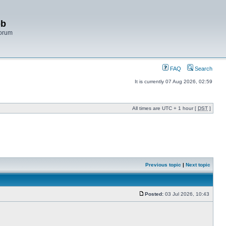
bb
Forum
FAQ
Search
It is currently 07 Aug 2026, 02:59
All times are UTC + 1 hour [
DST
]
Previous topic
|
Next topic
Posted:
03 Jul 2026, 10:43