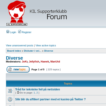
Login
Register
View unanswered posts
|
View active topics
Board index
»
Diskuter i vei...
»
Diverse
Diverse
Moderators:
JoKr
,
Jellyfish
,
Haewk
,
ManUtd
Page
1
of
5
[ 225 topics ]
Topics
Tråd for tekniske feil på nettsiden
[
Go to page:
1
,
2
]
Slik blir du affiliert partner med et kasino på Twitter ?