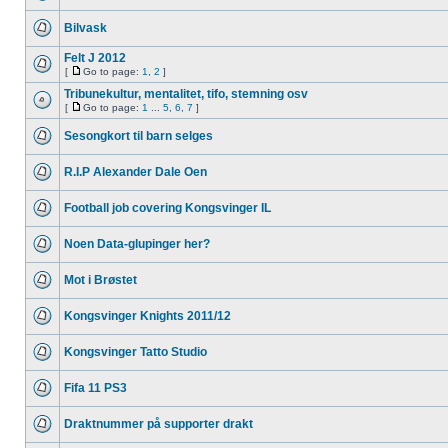
Bilvask
Felt J 2012
[
Go to page:
1
,
2
]
Tribunekultur, mentalitet, tifo, stemning osv
[
Go to page:
1
...
5
,
6
,
7
]
Sesongkort til barn selges
R.I.P Alexander Dale Oen
Football job covering Kongsvinger IL
Noen Data-glupinger her?
Mot i Brøstet
Kongsvinger Knights 2011/12
Kongsvinger Tatto Studio
Fifa 11 PS3
Draktnummer på supporter drakt