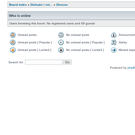
Board index
»
Diskuter i vei...
»
Diverse
Who is online
Users browsing this forum: No registered users and 49 guests
Unread posts
No unread posts
Announcem
Unread posts [ Popular ]
No unread posts [ Popular ]
Sticky
Unread posts [ Locked ]
No unread posts [ Locked ]
Moved topi
Search for:
Powered by
php