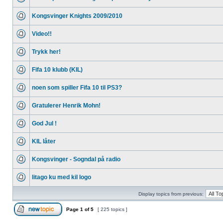
Kongsvinger Knights 2009/2010
Video!!
Trykk her!
Fifa 10 klubb (KIL)
noen som spiller Fifa 10 til PS3?
Gratulerer Henrik Mohn!
God Jul !
KIL låter
Kongsvinger - Sogndal på radio
litago ku med kil logo
Display topics from previous:
Page
1
of
5
[ 225 topics ]