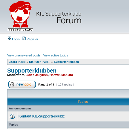
Login
Register
View unanswered posts
|
View active topics
Board index
»
Diskuter i vei...
»
Supporterklubben
Supporterklubben
Moderators:
JoKr
,
Jellyfish
,
Haewk
,
ManUtd
Page
1
of
3
[ 127 topics ]
Topics
Announcements
Kontakt KIL-Supporterklubb:
Topics