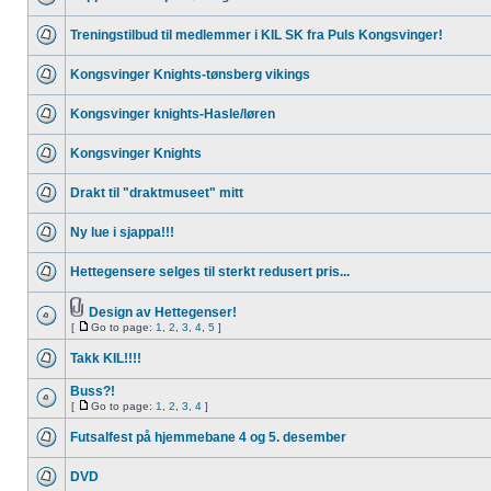
Treningstilbud til medlemmer i KIL SK fra Puls Kongsvinger!
Kongsvinger Knights-tønsberg vikings
Kongsvinger knights-Hasle/løren
Kongsvinger Knights
Drakt til "draktmuseet" mitt
Ny lue i sjappa!!!
Hettegensere selges til sterkt redusert pris...
Design av Hettegenser!
[
Go to page:
1
,
2
,
3
,
4
,
5
]
Takk KIL!!!!
Buss?!
[
Go to page:
1
,
2
,
3
,
4
]
Futsalfest på hjemmebane 4 og 5. desember
DVD