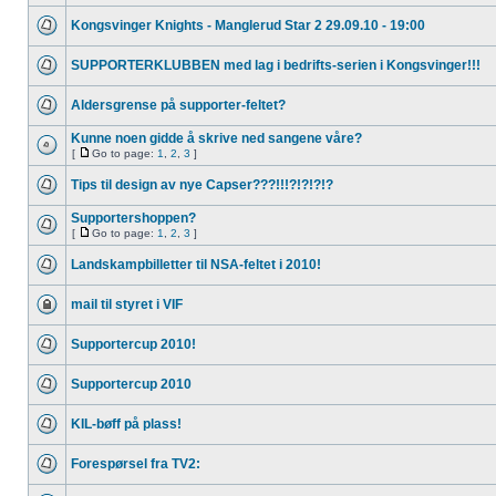
Kongsvinger Knights - Manglerud Star 2 29.09.10 - 19:00
SUPPORTERKLUBBEN med lag i bedrifts-serien i Kongsvinger!!!
Aldersgrense på supporter-feltet?
Kunne noen gidde å skrive ned sangene våre?
[
Go to page:
1
,
2
,
3
]
Tips til design av nye Capser???!!!?!?!?!?
Supportershoppen?
[
Go to page:
1
,
2
,
3
]
Landskampbilletter til NSA-feltet i 2010!
mail til styret i VIF
Supportercup 2010!
Supportercup 2010
KIL-bøff på plass!
Forespørsel fra TV2: