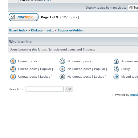
Display topics from previous:
Page
1
of
3
[ 127 topics ]
Board index
»
Diskuter i vei...
»
Supporterklubben
Who is online
Users browsing this forum: No registered users and 6 guests
Unread posts
No unread posts
Announcem
Unread posts [ Popular ]
No unread posts [ Popular ]
Sticky
Unread posts [ Locked ]
No unread posts [ Locked ]
Moved topi
Search for:
Powered by
php