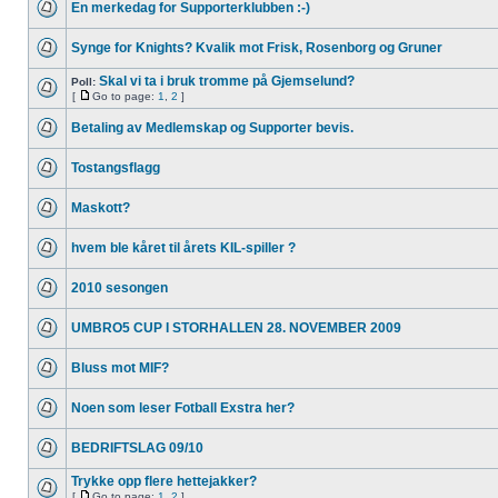
En merkedag for Supporterklubben :-)
Synge for Knights? Kvalik mot Frisk, Rosenborg og Gruner
Skal vi ta i bruk tromme på Gjemselund?
Poll:
[
Go to page:
1
,
2
]
Betaling av Medlemskap og Supporter bevis.
Tostangsflagg
Maskott?
hvem ble kåret til årets KIL-spiller ?
2010 sesongen
UMBRO5 CUP I STORHALLEN 28. NOVEMBER 2009
Bluss mot MIF?
Noen som leser Fotball Exstra her?
BEDRIFTSLAG 09/10
Trykke opp flere hettejakker?
[
Go to page:
1
,
2
]