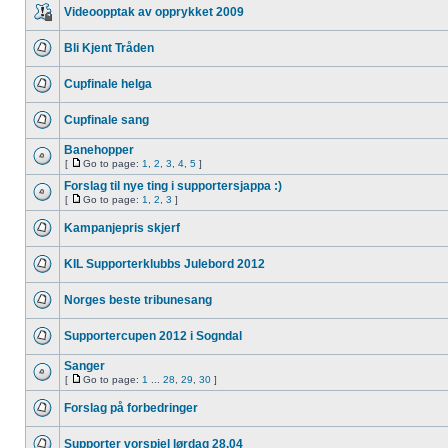
Videoopptak av opprykket 2009
Bli Kjent Tråden
Cupfinale helga
Cupfinale sang
Banehopper
[
Go to page:
1
,
2
,
3
,
4
,
5
]
Forslag til nye ting i supportersjappa :)
[
Go to page:
1
,
2
,
3
]
Kampanjepris skjerf
KIL Supporterklubbs Julebord 2012
Norges beste tribunesang
Supportercupen 2012 i Sogndal
Sanger
[
Go to page:
1
...
28
,
29
,
30
]
Forslag på forbedringer
Supporter vorspiel lørdag 28.04