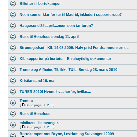
Billetter til bortekamper
Noen som er klar for tur til Madrid, inkludert supportercup?
Haugesund 25. april....noen som tar turen?
Buss til Hønefoss søndag 11. april
Strømsgodset - KIL 14.03.2009: Halv pris! For drammenserne..
KIL-supporter på bortetur - En uhøytidlig dokumentar
Tromsø og Alfheim, TIL ikke TUIL! Søndag 28. mars 2010!
Kristiansand 16. mai
TURER 2010! Hvem, hva, horfor, hvilke....
Tromsø
[
Go to page:
1
,
2
,
3
]
Buss til Hønefoss
minibuss til stavanger.
[
Go to page:
1
,
2
,
3
]
Bortekamper mot Bryne, LøvHam og Stavanger i 2009