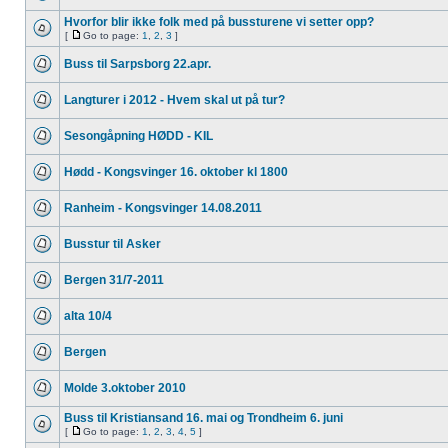
Hvorfor blir ikke folk med på bussturene vi setter opp?
[
Go to page:
1
,
2
,
3
]
Buss til Sarpsborg 22.apr.
Langturer i 2012 - Hvem skal ut på tur?
Sesongåpning HØDD - KIL
Hødd - Kongsvinger 16. oktober kl 1800
Ranheim - Kongsvinger 14.08.2011
Busstur til Asker
Bergen 31/7-2011
alta 10/4
Bergen
Molde 3.oktober 2010
Buss til Kristiansand 16. mai og Trondheim 6. juni
[
Go to page:
1
,
2
,
3
,
4
,
5
]