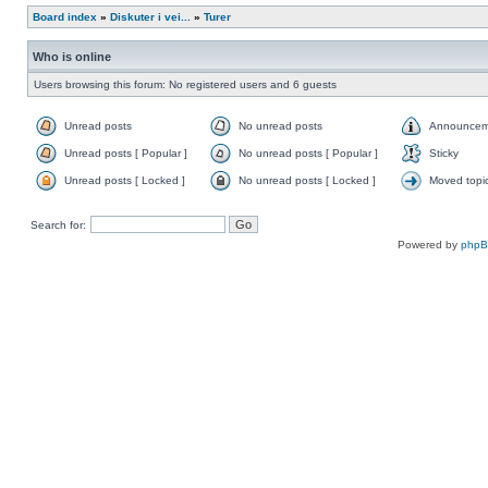
Board index
»
Diskuter i vei...
»
Turer
Who is online
Users browsing this forum: No registered users and 6 guests
Unread posts
No unread posts
Announcem
Unread posts [ Popular ]
No unread posts [ Popular ]
Sticky
Unread posts [ Locked ]
No unread posts [ Locked ]
Moved topi
Search for:
Powered by
php