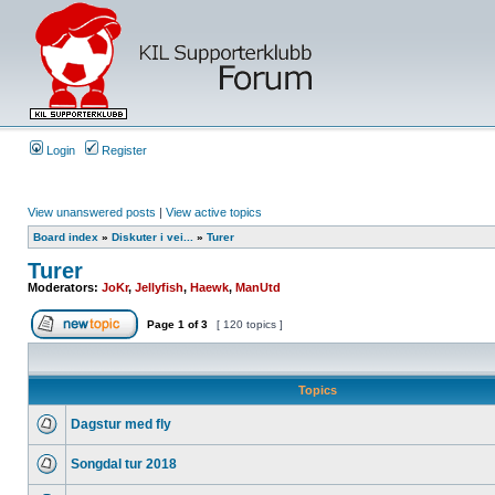
Login
Register
View unanswered posts
|
View active topics
Board index
»
Diskuter i vei...
»
Turer
Turer
Moderators:
JoKr
,
Jellyfish
,
Haewk
,
ManUtd
Page
1
of
3
[ 120 topics ]
Topics
Dagstur med fly
Songdal tur 2018