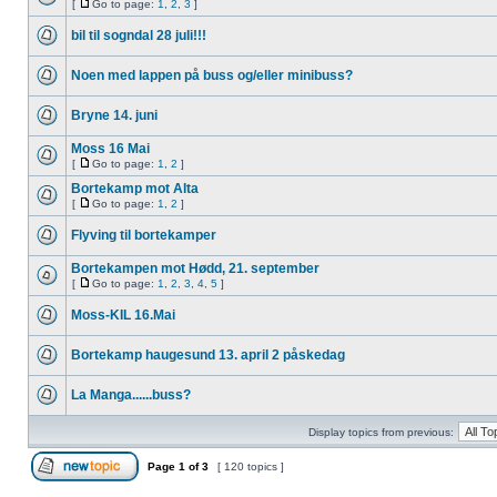
[
Go to page:
1
,
2
,
3
]
bil til sogndal 28 juli!!!
Noen med lappen på buss og/eller minibuss?
Bryne 14. juni
Moss 16 Mai
[
Go to page:
1
,
2
]
Bortekamp mot Alta
[
Go to page:
1
,
2
]
Flyving til bortekamper
Bortekampen mot Hødd, 21. september
[
Go to page:
1
,
2
,
3
,
4
,
5
]
Moss-KIL 16.Mai
Bortekamp haugesund 13. april 2 påskedag
La Manga......buss?
Display topics from previous:
Page
1
of
3
[ 120 topics ]