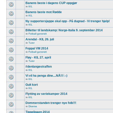
Banens beste i dagens CUP oppgjør
in
KIL
Banens beste mot Rødde
in
KIL
Ny supportersjappe skal opp - På dugnad - Vi trenger hjelp!
in
KIL
Billetter til landskamp: Norge-Italia 9. september 2014
in
Fotball generelt
Arendal - KIL 26. juli
in
Turer
Foppal VM 2014
in
Fotball generelt
Fløy - KIL 27. april
in
Turer
#denlangestraffen
in
KIL
Vi vil ha penga dine....NÅ!!! :-)
in
KIL
Gult kort
in
KIL
Flytting av seriekamper 2014
in
KIL
Dommerstanden trenger nye folk!!!
in
Diverse
Tippeligaen 2014