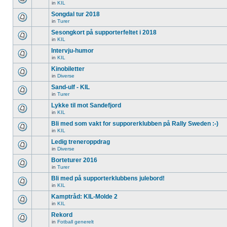
in
KIL
Songdal tur 2018
in
Turer
Sesongkort på supporterfeltet i 2018
in
KIL
Intervju-humor
in
KIL
Kinobiletter
in
Diverse
Sand-ulf - KIL
in
Turer
Lykke til mot Sandefjord
in
KIL
Bli med som vakt for supporerklubben på Rally Sweden :-)
in
KIL
Ledig treneroppdrag
in
Diverse
Borteturer 2016
in
Turer
Bli med på supporterklubbens julebord!
in
KIL
Kamptråd: KIL-Molde 2
in
KIL
Rekord
in
Fotball generelt