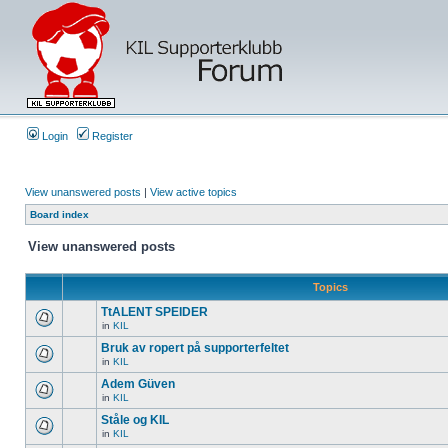
Login
Register
View unanswered posts
|
View active topics
Board index
View unanswered posts
Topics
TtALENT SPEIDER
in
KIL
Bruk av ropert på supporterfeltet
in
KIL
Adem Güven
in
KIL
Ståle og KIL
in
KIL