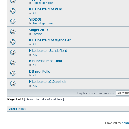
in
Fotball generelt
KILs beste mot Vard
in
KIL
YIDDO!
in
Fotball generelt
Valget 2013
in
Diverse
KILs beste mot Mjøndalen
in
KIL
KILs beste i Sandefjord
in
KIL
Kils beste mot Glimt
in
KIL
BB mot Follo
in
KIL
KILs beste på Jessheim
in
KIL
Display posts from previous:
Page
1
of
6
[ Search found 294 matches ]
Board index
Powered by
php