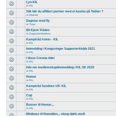
Lyn-KIL
in
KIL
Slik blir du affiliert partner med et kasino på Twitter ?
in
Diverse
Dagstur med fly
in
Turer
Bli Kjent Tråden
in
Supporterklubben
Kamptråd Asker - KIL
in
KIL
Innmelding i Kongsvinger Supporterklubb 2021
in
KIL
I disse Corona tider
in
KIL
Info om medlemskap/innmelding i KIL SK 2020
in
KIL
Humor
in
KIL
Kamptråd Sandnes Ulf- KIL
in
KIL
Cup
in
KIL
Busser til Hamar....
in
KIL
Minibuss til Notodden... sleng døkk med!