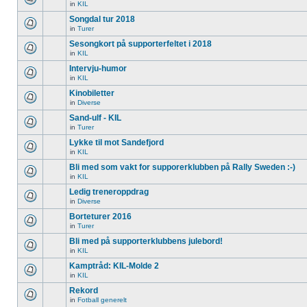
in
KIL
Songdal tur 2018
in
Turer
Sesongkort på supporterfeltet i 2018
in
KIL
Intervju-humor
in
KIL
Kinobiletter
in
Diverse
Sand-ulf - KIL
in
Turer
Lykke til mot Sandefjord
in
KIL
Bli med som vakt for supporerklubben på Rally Sweden :-)
in
KIL
Ledig treneroppdrag
in
Diverse
Borteturer 2016
in
Turer
Bli med på supporterklubbens julebord!
in
KIL
Kamptråd: KIL-Molde 2
in
KIL
Rekord
in
Fotball generelt