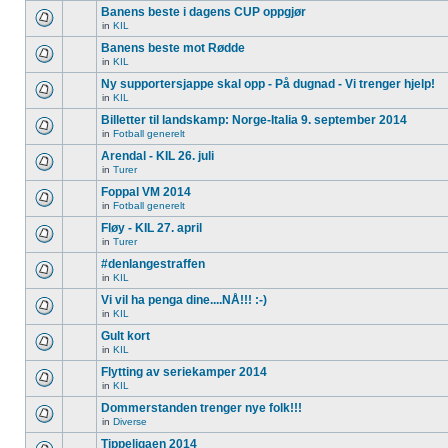
Banens beste i dagens CUP oppgjør
in
KIL
Banens beste mot Rødde
in
KIL
Ny supportersjappe skal opp - På dugnad - Vi trenger hjelp!
in
KIL
Billetter til landskamp: Norge-Italia 9. september 2014
in
Fotball generelt
Arendal - KIL 26. juli
in
Turer
Foppal VM 2014
in
Fotball generelt
Fløy - KIL 27. april
in
Turer
#denlangestraffen
in
KIL
Vi vil ha penga dine....NÅ!!! :-)
in
KIL
Gult kort
in
KIL
Flytting av seriekamper 2014
in
KIL
Dommerstanden trenger nye folk!!!
in
Diverse
Tippeligaen 2014