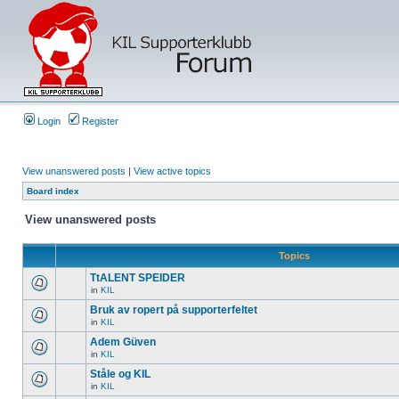
Login
Register
View unanswered posts
|
View active topics
Board index
View unanswered posts
Topics
TtALENT SPEIDER
in
KIL
Bruk av ropert på supporterfeltet
in
KIL
Adem Güven
in
KIL
Ståle og KIL
in
KIL