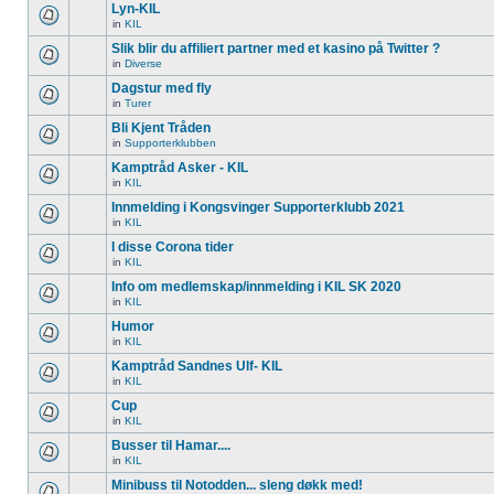
Lyn-KIL
in
KIL
Slik blir du affiliert partner med et kasino på Twitter ?
in
Diverse
Dagstur med fly
in
Turer
Bli Kjent Tråden
in
Supporterklubben
Kamptråd Asker - KIL
in
KIL
Innmelding i Kongsvinger Supporterklubb 2021
in
KIL
I disse Corona tider
in
KIL
Info om medlemskap/innmelding i KIL SK 2020
in
KIL
Humor
in
KIL
Kamptråd Sandnes Ulf- KIL
in
KIL
Cup
in
KIL
Busser til Hamar....
in
KIL
Minibuss til Notodden... sleng døkk med!