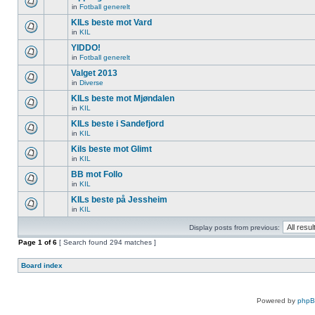
in
Fotball generelt
KILs beste mot Vard
in
KIL
YIDDO!
in
Fotball generelt
Valget 2013
in
Diverse
KILs beste mot Mjøndalen
in
KIL
KILs beste i Sandefjord
in
KIL
Kils beste mot Glimt
in
KIL
BB mot Follo
in
KIL
KILs beste på Jessheim
in
KIL
Display posts from previous:
Page
1
of
6
[ Search found 294 matches ]
Board index
Powered by
php