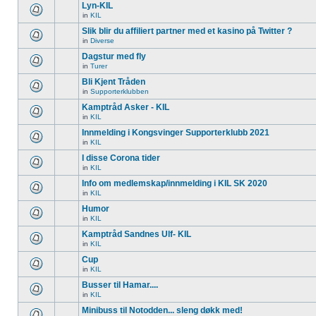
Lyn-KIL
in
KIL
Slik blir du affiliert partner med et kasino på Twitter ?
in
Diverse
Dagstur med fly
in
Turer
Bli Kjent Tråden
in
Supporterklubben
Kamptråd Asker - KIL
in
KIL
Innmelding i Kongsvinger Supporterklubb 2021
in
KIL
I disse Corona tider
in
KIL
Info om medlemskap/innmelding i KIL SK 2020
in
KIL
Humor
in
KIL
Kamptråd Sandnes Ulf- KIL
in
KIL
Cup
in
KIL
Busser til Hamar....
in
KIL
Minibuss til Notodden... sleng døkk med!