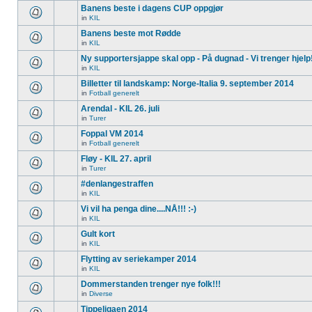
Banens beste i dagens CUP oppgjør
in
KIL
Banens beste mot Rødde
in
KIL
Ny supportersjappe skal opp - På dugnad - Vi trenger hjelp
in
KIL
Billetter til landskamp: Norge-Italia 9. september 2014
in
Fotball generelt
Arendal - KIL 26. juli
in
Turer
Foppal VM 2014
in
Fotball generelt
Fløy - KIL 27. april
in
Turer
#denlangestraffen
in
KIL
Vi vil ha penga dine....NÅ!!! :-)
in
KIL
Gult kort
in
KIL
Flytting av seriekamper 2014
in
KIL
Dommerstanden trenger nye folk!!!
in
Diverse
Tippeligaen 2014