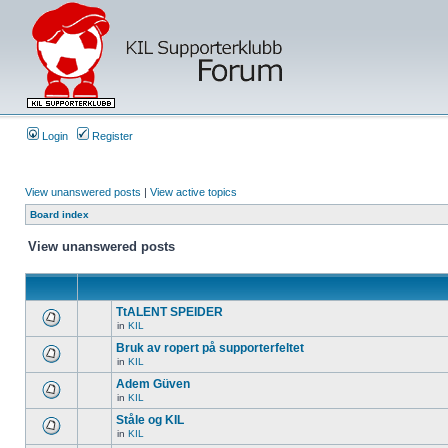
Login
Register
View unanswered posts
|
View active topics
Board index
View unanswered posts
TtALENT SPEIDER
in
KIL
Bruk av ropert på supporterfeltet
in
KIL
Adem Güven
in
KIL
Ståle og KIL
in
KIL