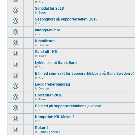
in
KIL
Songdal tur 2018
in
Turer
Sesongkort på supporterfeltet i 2018
in
KIL
Intervju-humor
in
KIL
Kinobiletter
in
Diverse
Sand-ulf - KIL
in
Turer
Lykke til mot Sandefjord
in
KIL
Bli med som vakt for supporerklubben på Rally Sweden :-)
in
KIL
Ledig treneroppdrag
in
Diverse
Borteturer 2016
in
Turer
Bli med på supporterklubbens julebord!
in
KIL
Kamptråd: KIL-Molde 2
in
KIL
Rekord
in
Fotball generelt