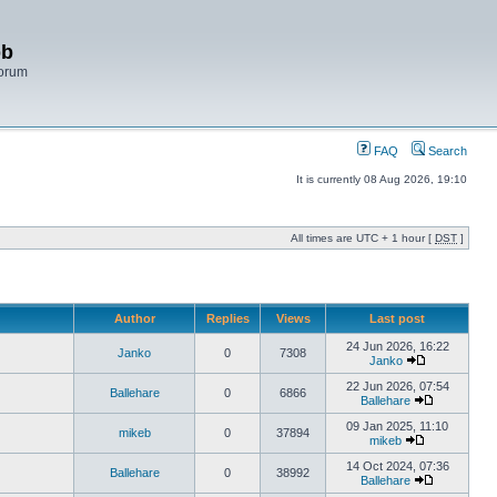
bb
Forum
FAQ
Search
It is currently 08 Aug 2026, 19:10
All times are UTC + 1 hour [
DST
]
Author
Replies
Views
Last post
24 Jun 2026, 16:22
Janko
0
7308
Janko
22 Jun 2026, 07:54
Ballehare
0
6866
Ballehare
09 Jan 2025, 11:10
mikeb
0
37894
mikeb
14 Oct 2024, 07:36
Ballehare
0
38992
Ballehare