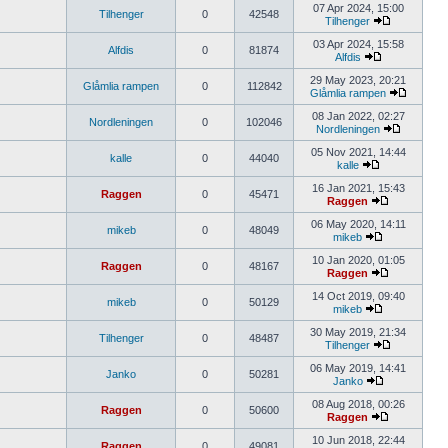
07 Apr 2024, 15:00
Tilhenger
0
42548
Tilhenger
03 Apr 2024, 15:58
Alfdis
0
81874
Alfdis
29 May 2023, 20:21
Glåmlia rampen
0
112842
Glåmlia rampen
08 Jan 2022, 02:27
Nordleningen
0
102046
Nordleningen
05 Nov 2021, 14:44
kalle
0
44040
kalle
16 Jan 2021, 15:43
Raggen
0
45471
Raggen
06 May 2020, 14:11
mikeb
0
48049
mikeb
10 Jan 2020, 01:05
Raggen
0
48167
Raggen
14 Oct 2019, 09:40
mikeb
0
50129
mikeb
30 May 2019, 21:34
Tilhenger
0
48487
Tilhenger
06 May 2019, 14:41
Janko
0
50281
Janko
08 Aug 2018, 00:26
Raggen
0
50600
Raggen
10 Jun 2018, 22:44
Raggen
0
49081