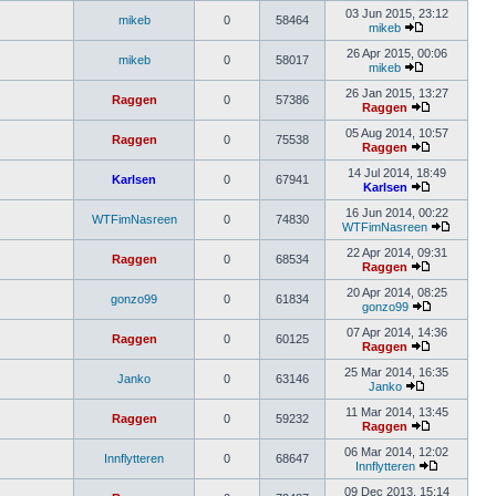
03 Jun 2015, 23:12
mikeb
0
58464
mikeb
26 Apr 2015, 00:06
mikeb
0
58017
mikeb
26 Jan 2015, 13:27
Raggen
0
57386
Raggen
05 Aug 2014, 10:57
Raggen
0
75538
Raggen
14 Jul 2014, 18:49
Karlsen
0
67941
Karlsen
16 Jun 2014, 00:22
WTFimNasreen
0
74830
WTFimNasreen
22 Apr 2014, 09:31
Raggen
0
68534
Raggen
20 Apr 2014, 08:25
gonzo99
0
61834
gonzo99
07 Apr 2014, 14:36
Raggen
0
60125
Raggen
25 Mar 2014, 16:35
Janko
0
63146
Janko
11 Mar 2014, 13:45
Raggen
0
59232
Raggen
06 Mar 2014, 12:02
Innflytteren
0
68647
Innflytteren
09 Dec 2013, 15:14