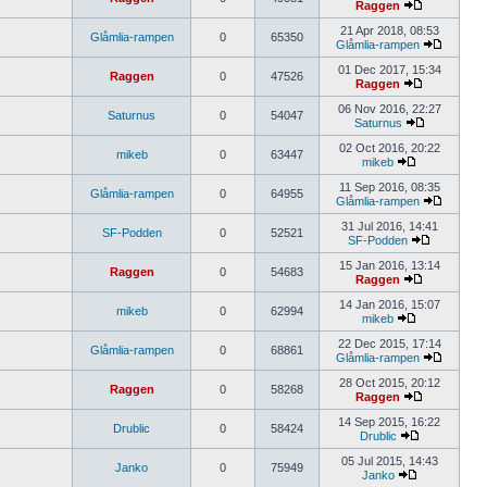
Raggen
21 Apr 2018, 08:53
Glåmlia-rampen
0
65350
Glåmlia-rampen
01 Dec 2017, 15:34
Raggen
0
47526
Raggen
06 Nov 2016, 22:27
Saturnus
0
54047
Saturnus
02 Oct 2016, 20:22
mikeb
0
63447
mikeb
11 Sep 2016, 08:35
Glåmlia-rampen
0
64955
Glåmlia-rampen
31 Jul 2016, 14:41
SF-Podden
0
52521
SF-Podden
15 Jan 2016, 13:14
Raggen
0
54683
Raggen
14 Jan 2016, 15:07
mikeb
0
62994
mikeb
22 Dec 2015, 17:14
Glåmlia-rampen
0
68861
Glåmlia-rampen
28 Oct 2015, 20:12
Raggen
0
58268
Raggen
14 Sep 2015, 16:22
Drublic
0
58424
Drublic
05 Jul 2015, 14:43
Janko
0
75949
Janko