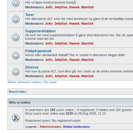
Her vil tippe-konkurransene foregå!
Moderators:
JoKr
,
Jellyfish
,
Haewk
,
ManUtd
Turer
Her diskuteres ALT som har med borteturer og gjøre til de forskjellige kamp
Moderators:
JoKr
,
Jellyfish
,
Haewk
,
ManUtd
Supporterklubben
Alt som har med supporterklubben å gjøre skal diskuteres her. Har du spør
komme med det her.
Moderators:
JoKr
,
Jellyfish
,
Haewk
,
ManUtd
Fotball generelt
Norsk eller utenlandsk fotball? Her er stedet vi diskuterer begge deler.
Moderators:
JoKr
,
Jellyfish
,
Haewk
,
ManUtd
Diverse
Her kan du poste ALT, som ikke går inn i noen av de andre emnene ovenfor
Moderators:
JoKr
,
Jellyfish
,
Haewk
,
ManUtd
Delete all board cookies
|
The team
Board index
Who is online
In total there are
192
users online :: 0 registered, 0 hidden and 192 guests
Most users ever online was
5220
on 05 Aug 2026, 11:12
Registered users: No registered users
Legend ::
Administrators
,
Global moderators