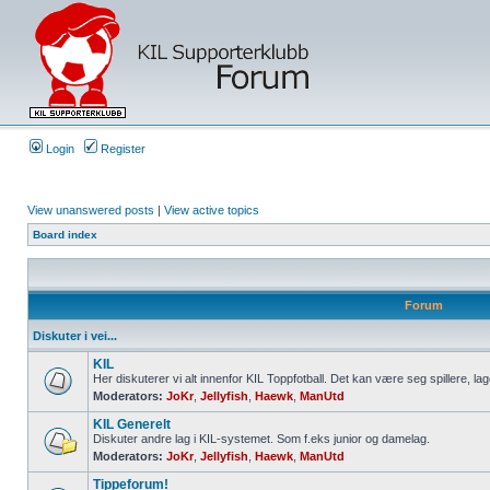
Login
Register
View unanswered posts
|
View active topics
Board index
Forum
Diskuter i vei...
KIL
Her diskuterer vi alt innenfor KIL Toppfotball. Det kan være seg spillere, lag
Moderators:
JoKr
,
Jellyfish
,
Haewk
,
ManUtd
KIL Generelt
Diskuter andre lag i KIL-systemet. Som f.eks junior og damelag.
Moderators:
JoKr
,
Jellyfish
,
Haewk
,
ManUtd
Tippeforum!