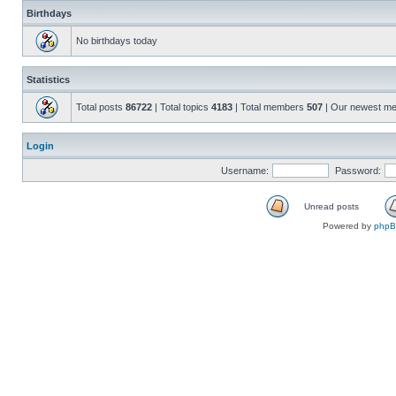
Birthdays
No birthdays today
Statistics
Total posts
86722
| Total topics
4183
| Total members
507
| Our newest m
Login
Username:
Password:
Unread posts
Powered by
php