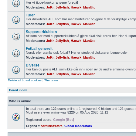
Her vil tippe-konkurransene foregå!
Moderators:
JoKr
,
Jellyfish
,
Haewk
,
ManUtd
Turer
Her diskuteres ALT som har med borteturer og gjøre til de forskjellige kamp
Moderators:
JoKr
,
Jellyfish
,
Haewk
,
ManUtd
Supporterklubben
Alt som har med supporterklubben å gjøre skal diskuteres her. Har du spø
Moderators:
JoKr
,
Jellyfish
,
Haewk
,
ManUtd
Fotball generelt
Norsk eller utenlandsk fotball? Her er stedet vi diskuterer begge deler.
Moderators:
JoKr
,
Jellyfish
,
Haewk
,
ManUtd
Diverse
Her kan du poste ALT, som ikke går inn i noen av de andre emnene ovenfor
Moderators:
JoKr
,
Jellyfish
,
Haewk
,
ManUtd
Delete all board cookies
|
The team
Board index
Who is online
In total there are
122
users online :: 1 registered, 0 hidden and 121 guests
Most users ever online was
5220
on 05 Aug 2026, 11:12
Registered users:
Google [Bot]
Legend ::
Administrators
,
Global moderators