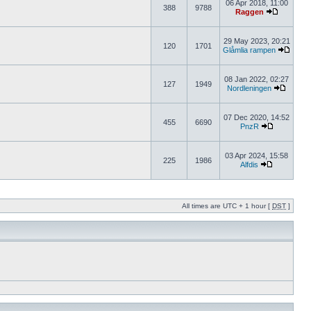
06 Apr 2018, 11:00
388
9788
Raggen
29 May 2023, 20:21
120
1701
Glåmlia rampen
08 Jan 2022, 02:27
127
1949
Nordleningen
07 Dec 2020, 14:52
455
6690
PnzR
03 Apr 2024, 15:58
225
1986
Alfdis
All times are UTC + 1 hour [
DST
]