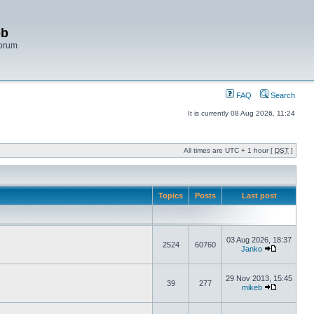
bb
Forum
FAQ
Search
It is currently 08 Aug 2026, 11:24
All times are UTC + 1 hour [
DST
]
Topics
Posts
Last post
03 Aug 2026, 18:37
2524
60760
Janko
29 Nov 2013, 15:45
39
277
mikeb