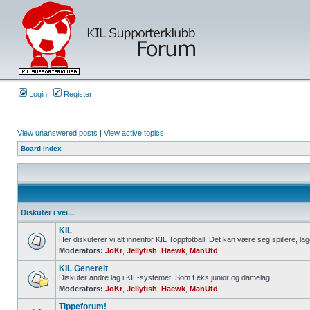
Login
Register
View unanswered posts
|
View active topics
Board index
Diskuter i vei...
KIL
Her diskuterer vi alt innenfor KIL Toppfotball. Det kan være seg spillere, lag
Moderators:
JoKr
,
Jellyfish
,
Haewk
,
ManUtd
KIL Generelt
Diskuter andre lag i KIL-systemet. Som f.eks junior og damelag.
Moderators:
JoKr
,
Jellyfish
,
Haewk
,
ManUtd
Tippeforum!