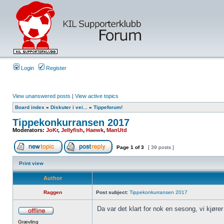
Login
Register
View unanswered posts
|
View active topics
Board index
»
Diskuter i vei...
»
Tippeforum!
Tippekonkurransen 2017
Moderators:
JoKr
,
Jellyfish
,
Haewk
,
ManUtd
Page
1
of
3
[ 39 posts ]
Print view
Author
Raggen
Post subject:
Tippekonkurransen 2017
Da var det klart for nok en sesong, vi kjører
Grævling