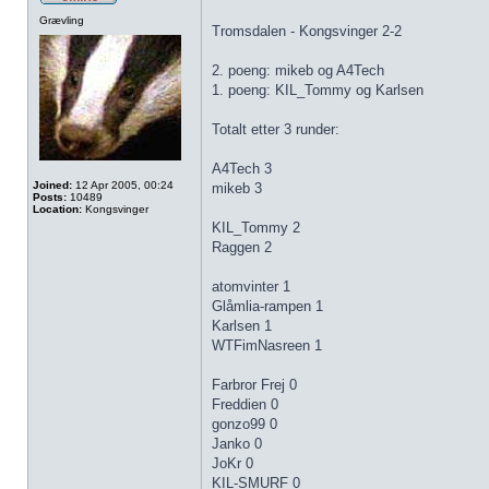
Grævling
Tromsdalen - Kongsvinger 2-2
2. poeng: mikeb og A4Tech
1. poeng: KIL_Tommy og Karlsen
Totalt etter 3 runder:
A4Tech 3
Joined:
12 Apr 2005, 00:24
mikeb 3
Posts:
10489
Location:
Kongsvinger
KIL_Tommy 2
Raggen 2
atomvinter 1
Glåmlia-rampen 1
Karlsen 1
WTFimNasreen 1
Farbror Frej 0
Freddien 0
gonzo99 0
Janko 0
JoKr 0
KIL-SMURF 0