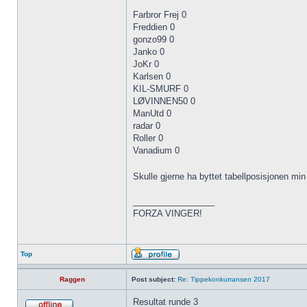
Farbror Frej 0
Freddien 0
gonzo99 0
Janko 0
JoKr 0
Karlsen 0
KIL-SMURF 0
LØVINNEN50 0
ManUtd 0
radar 0
Roller 0
Vanadium 0
Skulle gjerne ha byttet tabellposisjonen mi
_________________
FORZA VINGER!
Top
Raggen
Post subject:
Re: Tippekonkurransen 2017
Resultat runde 3