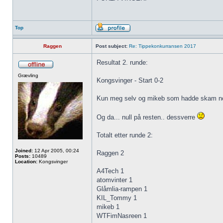
Top
Raggen
Post subject:
Re: Tippekonkurransen 2017
Resultat 2. runde:
Grævling
Kongsvinger - Start 0-2
Kun meg selv og mikeb som hadde skam nok 
Og da... null på resten.. dessverre
Totalt etter runde 2:
Joined:
12 Apr 2005, 00:24
Raggen 2
Posts:
10489
Location:
Kongsvinger
A4Tech 1
atomvinter 1
Glåmlia-rampen 1
KIL_Tommy 1
mikeb 1
WTFimNasreen 1