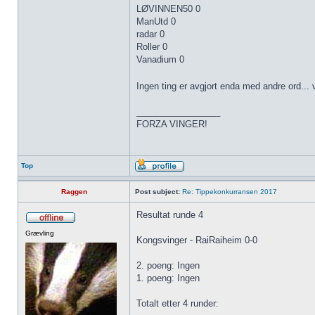
LØVINNEN50 0
ManUtd 0
radar 0
Roller 0
Vanadium 0
Ingen ting er avgjort enda med andre ord... 
_________________
FORZA VINGER!
Top
Raggen
Post subject:
Re: Tippekonkurransen 2017
Resultat runde 4
Grævling
Kongsvinger - RaiRaiheim 0-0
2. poeng: Ingen
1. poeng: Ingen
Totalt etter 4 runder: