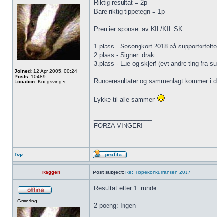
Riktig resultat = 2p
Bare riktig tippetegn = 1p
Premier sponset av KIL/KIL SK:
1.plass - Sesongkort 2018 på supporterfeltet
2.plass - Signert drakt
3.plass - Lue og skjerf (evt andre ting fra s
Joined:
12 Apr 2005, 00:24
Posts:
10489
Runderesultater og sammenlagt kommer i de
Location:
Kongsvinger
Lykke til alle sammen
_________________
FORZA VINGER!
Top
Raggen
Post subject:
Re: Tippekonkurransen 2017
Resultat etter 1. runde:
Grævling
2 poeng: Ingen