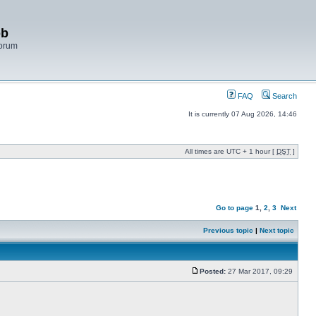
bb
Forum
FAQ
Search
It is currently 07 Aug 2026, 14:46
All times are UTC + 1 hour [
DST
]
Go to page
1
,
2
,
3
Next
Previous topic
|
Next topic
Posted:
27 Mar 2017, 09:29