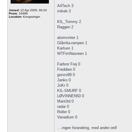
A4Tech 3
Joined:
12 Apr 2005, 00:24
mikeb 3
Posts:
10489
Location:
Kongsvinger
KIL_Tommy 2
Raggen 2
atomvinter 1
Glåmlia-rampen 1
Karlsen 1
WTFimNasreen 1
Farbror Frej 0
Freddien 0
gonzo99 0
Janko 0
JoKr 0
KIL-SMURF 0
LØVINNEN50 0
ManUtd 0
radar 0
Roller 0
Vanadium 0
....ingen forandring, med andre ord!