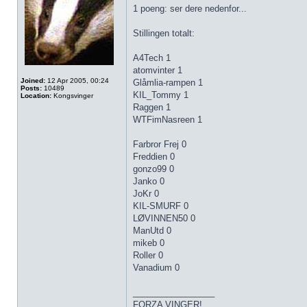
1 poeng: ser dere nedenfor...
Stillingen totalt:
A4Tech 1
atomvinter 1
Joined:
12 Apr 2005, 00:24
Glåmlia-rampen 1
Posts:
10489
KIL_Tommy 1
Location:
Kongsvinger
Raggen 1
WTFimNasreen 1
Farbror Frej 0
Freddien 0
gonzo99 0
Janko 0
JoKr 0
KIL-SMURF 0
LØVINNEN50 0
ManUtd 0
mikeb 0
Roller 0
Vanadium 0
_________________
FORZA VINGER!