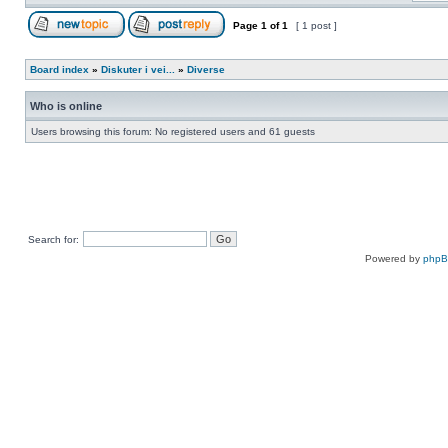
Page
1
of
1
[ 1 post ]
Board index
»
Diskuter i vei...
»
Diverse
Who is online
Users browsing this forum: No registered users and 61 guests
Search for:
Powered by
php