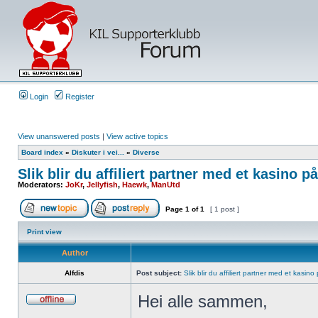
Login
Register
View unanswered posts
|
View active topics
Board index
»
Diskuter i vei...
»
Diverse
Slik blir du affiliert partner med et kasino på
Moderators:
JoKr
,
Jellyfish
,
Haewk
,
ManUtd
Page
1
of
1
[ 1 post ]
Print view
Author
Alfdis
Post subject:
Slik blir du affiliert partner med et kasino
Hei alle sammen,