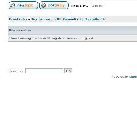
Page
1
of
1
[ 2 posts ]
Board index
»
Diskuter i vei...
»
KIL Generelt
»
KIL Toppfotball Jr.
Who is online
Users browsing this forum: No registered users and 1 guest
Search for:
Powered by
php