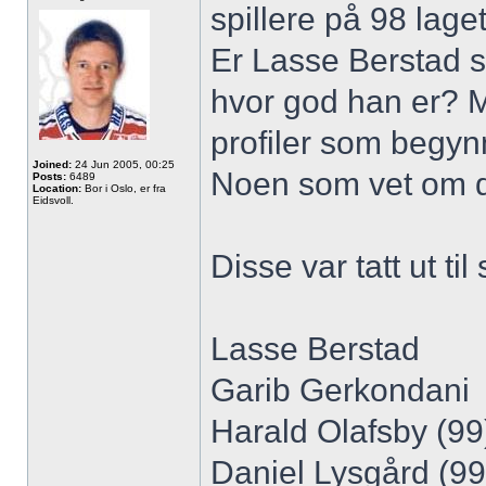
spillere på 98 laget
Er Lasse Berstad s
hvor god han er? M
profiler som begynn
Joined:
24 Jun 2005, 00:25
Noen som vet om d
Posts:
6489
Location:
Bor i Oslo, er fra
Eidsvoll.
Disse var tatt ut t
Lasse Berstad
Garib Gerkondani
Harald Olafsby (99)
Daniel Lysgård (99