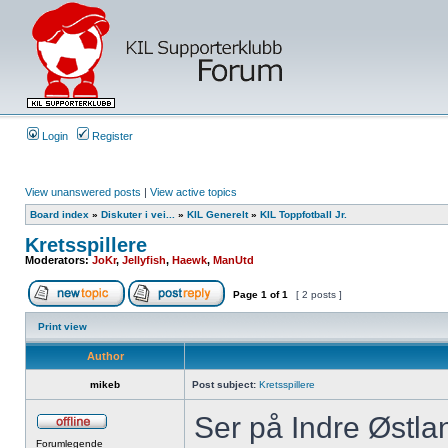
Login
Register
View unanswered posts
|
View active topics
Board index
»
Diskuter i vei...
»
KIL Generelt
»
KIL Toppfotball Jr.
Kretsspillere
Moderators:
JoKr
,
Jellyfish
,
Haewk
,
ManUtd
Page
1
of
1
[ 2 posts ]
Print view
Author
mikeb
Post subject:
Kretsspillere
Ser på Indre Østlan
Forumlegende