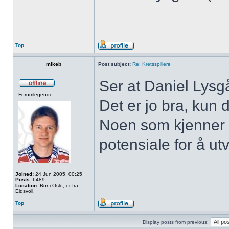
Top
mikeb
Post subject:
Re: Kretsspillere
Ser at Daniel Lysgå
Forumlegende
Det er jo bra, kun 
Noen som kjenner 
potensiale for å ut
Joined:
24 Jun 2005, 00:25
Posts:
6489
Location:
Bor i Oslo, er fra
Eidsvoll.
Top
Display posts from previous: