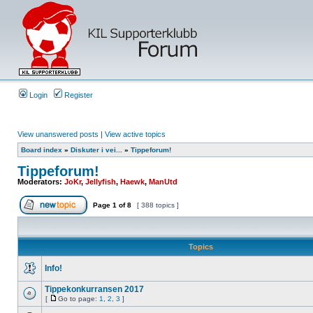
Login
Register
View unanswered posts
|
View active topics
Board index
»
Diskuter i vei...
»
Tippeforum!
Tippeforum!
Moderators:
JoKr
,
Jellyfish
,
Haewk
,
ManUtd
Page
1
of
8
[ 388 topics ]
Topics
Info!
Tippekonkurransen 2017
[
Go to page:
1
,
2
,
3
]