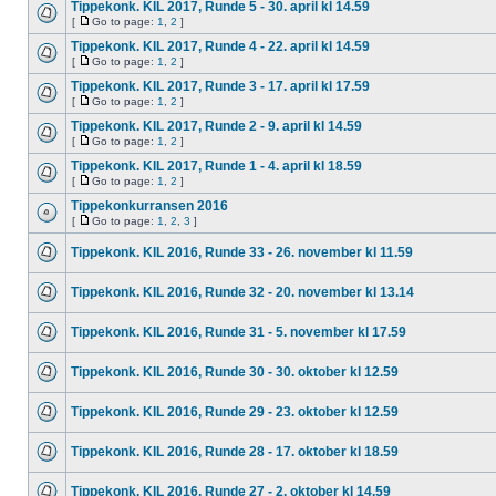
Tippekonk. KIL 2017, Runde 5 - 30. april kl 14.59
[
Go to page:
1
,
2
]
Tippekonk. KIL 2017, Runde 4 - 22. april kl 14.59
[
Go to page:
1
,
2
]
Tippekonk. KIL 2017, Runde 3 - 17. april kl 17.59
[
Go to page:
1
,
2
]
Tippekonk. KIL 2017, Runde 2 - 9. april kl 14.59
[
Go to page:
1
,
2
]
Tippekonk. KIL 2017, Runde 1 - 4. april kl 18.59
[
Go to page:
1
,
2
]
Tippekonkurransen 2016
[
Go to page:
1
,
2
,
3
]
Tippekonk. KIL 2016, Runde 33 - 26. november kl 11.59
Tippekonk. KIL 2016, Runde 32 - 20. november kl 13.14
Tippekonk. KIL 2016, Runde 31 - 5. november kl 17.59
Tippekonk. KIL 2016, Runde 30 - 30. oktober kl 12.59
Tippekonk. KIL 2016, Runde 29 - 23. oktober kl 12.59
Tippekonk. KIL 2016, Runde 28 - 17. oktober kl 18.59
Tippekonk. KIL 2016, Runde 27 - 2. oktober kl 14.59