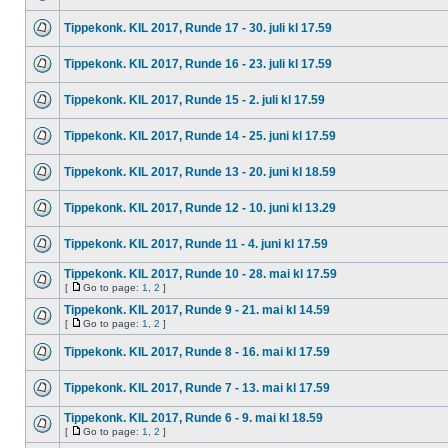
Tippekonk. KIL 2017, Runde 17 - 30. juli kl 17.59
Tippekonk. KIL 2017, Runde 16 - 23. juli kl 17.59
Tippekonk. KIL 2017, Runde 15 - 2. juli kl 17.59
Tippekonk. KIL 2017, Runde 14 - 25. juni kl 17.59
Tippekonk. KIL 2017, Runde 13 - 20. juni kl 18.59
Tippekonk. KIL 2017, Runde 12 - 10. juni kl 13.29
Tippekonk. KIL 2017, Runde 11 - 4. juni kl 17.59
Tippekonk. KIL 2017, Runde 10 - 28. mai kl 17.59
[
Go to page:
1
,
2
]
Tippekonk. KIL 2017, Runde 9 - 21. mai kl 14.59
[
Go to page:
1
,
2
]
Tippekonk. KIL 2017, Runde 8 - 16. mai kl 17.59
Tippekonk. KIL 2017, Runde 7 - 13. mai kl 17.59
Tippekonk. KIL 2017, Runde 6 - 9. mai kl 18.59
[
Go to page:
1
,
2
]