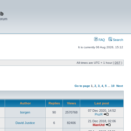
bb
Forum
FAQ
Search
It is currently 06 Aug 2026, 15:12
All times are UTC + 1 hour [
DST
]
Go to page
1
,
2
,
3
,
4
,
5
...
10
Next
Author
Replies
Views
Last post
07 Dec 2020, 14:52
borgen
90
2570768
PnzR
21 Dec 2018, 02:06
David Justice
6
82406
ManUtd