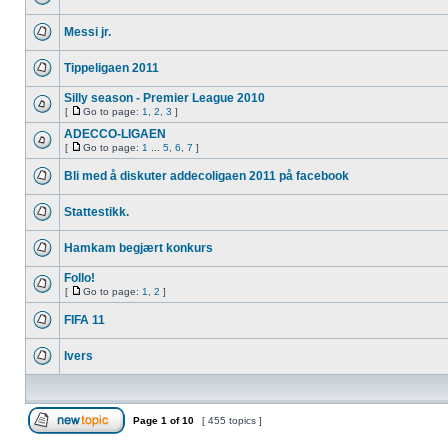
Messi jr.
Tippeligaen 2011
Silly season - Premier League 2010
[
Go to page:
1
,
2
,
3
]
ADECCO-LIGAEN
[
Go to page:
1
...
5
,
6
,
7
]
Bli med å diskuter addecoligaen 2011 på facebook
Stattestikk.
Hamkam begjært konkurs
Follo!
[
Go to page:
1
,
2
]
FIFA 11
Ivers
Page
1
of
10
[ 455 topics ]