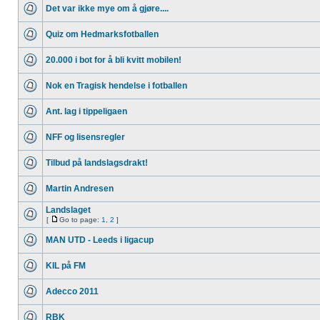
Det var ikke mye om å gjøre....
Quiz om Hedmarksfotballen
20.000 i bot for å bli kvitt mobilen!
Nok en Tragisk hendelse i fotballen
Ant. lag i tippeligaen
NFF og lisensregler
Tilbud på landslagsdrakt!
Martin Andresen
Landslaget
[
Go to page:
1
,
2
]
MAN UTD - Leeds i ligacup
KIL på FM
Adecco 2011
RBK