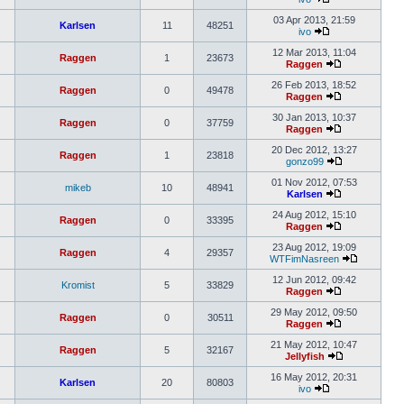
03 Apr 2013, 21:59
Karlsen
11
48251
ivo
12 Mar 2013, 11:04
Raggen
1
23673
Raggen
26 Feb 2013, 18:52
Raggen
0
49478
Raggen
30 Jan 2013, 10:37
Raggen
0
37759
Raggen
20 Dec 2012, 13:27
Raggen
1
23818
gonzo99
01 Nov 2012, 07:53
mikeb
10
48941
Karlsen
24 Aug 2012, 15:10
Raggen
0
33395
Raggen
23 Aug 2012, 19:09
Raggen
4
29357
WTFimNasreen
12 Jun 2012, 09:42
Kromist
5
33829
Raggen
29 May 2012, 09:50
Raggen
0
30511
Raggen
21 May 2012, 10:47
Raggen
5
32167
Jellyfish
16 May 2012, 20:31
Karlsen
20
80803
ivo