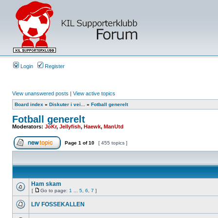
Login
Register
View unanswered posts
|
View active topics
Board index
»
Diskuter i vei...
»
Fotball generelt
Fotball generelt
Moderators:
JoKr
,
Jellyfish
,
Haewk
,
ManUtd
Page
1
of
10
[ 455 topics ]
Ham skam
[
Go to page:
1
...
5
,
6
,
7
]
LIV FOSSEKALLEN