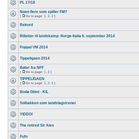
PL 17/18
Noen flere som spiller FM?
[
Go to page:
1
,
2
,
3
]
Rekord
Billetter til landskamp: Norge-Italia 9. september 2014
Foppal VM 2014
Tippeligaen 2014
Bøter fra NFF
[
Go to page:
1
,
2
]
TIPPELIGAEN
[
Go to page:
1
,
2
,
3
]
Bodø Glimt - KIL
Solbakken som landslagstrener
YIDDO!
The retired Sir Alex
Fufo