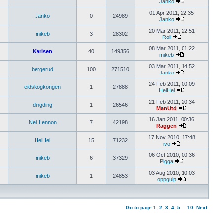
Janko
01 Apr 2011, 22:35
Janko
0
24989
Janko
20 Mar 2011, 22:51
mikeb
3
28302
Roll
08 Mar 2011, 01:22
Karlsen
40
149356
mikeb
03 Mar 2011, 14:52
bergerud
100
271510
Janko
24 Feb 2011, 00:09
eidskogkongen
1
27888
HeiHei
21 Feb 2011, 20:34
dingding
1
26546
ManUtd
16 Jan 2011, 00:36
Neil Lennon
7
42198
Raggen
17 Nov 2010, 17:48
HeiHei
15
71232
ivo
06 Oct 2010, 00:36
mikeb
6
37329
Pigga
03 Aug 2010, 10:03
mikeb
1
24853
oppgulp
Go to page
1
,
2
,
3
,
4
,
5
...
10
Next