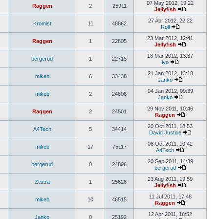
07 May 2012, 19:22
Raggen
2
25911
Jellyfish
27 Apr 2012, 22:22
Kromist
11
48862
Roll
23 Mar 2012, 12:41
Raggen
1
22805
Jellyfish
18 Mar 2012, 13:37
bergerud
1
22715
ivo
21 Jan 2012, 13:18
mikeb
6
33438
Janko
04 Jan 2012, 09:39
mikeb
2
24806
Janko
29 Nov 2011, 10:46
Raggen
2
24501
Raggen
20 Oct 2011, 18:53
A4Tech
5
34414
David Justice
08 Oct 2011, 10:42
mikeb
17
75117
A4Tech
20 Sep 2011, 14:39
bergerud
0
24896
bergerud
23 Aug 2011, 19:59
Zezza
1
25626
Jellyfish
11 Jul 2011, 17:48
mikeb
10
46515
Raggen
12 Apr 2011, 16:52
Janko
0
25192