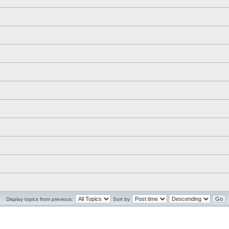
Display topics from previous:
Sort by