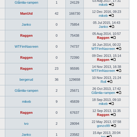
03 Aug 2017, 17:31
Glåmlia-rampen
1
24129
mikeb
12 Dec 2016, 09:23
ManUtd
42
166730
mikeb
05 Jul 2015, 14:43
Janko
0
75854
Janko
05 Aug 2014, 10:57
Raggen
0
75438
Raggen
16 Jun 2014, 00:22
WTFimNasreen
0
74737
WTFimNasreen
09 Dec 2013, 15:14
Raggen
0
72390
Raggen
14 Nov 2013, 16:38
Raggen
23
95595
WTFimNasreen
10 Nov 2013, 21:24
bergerud
36
129658
Roll
26 Oct 2013, 17:42
Glåmlia-rampen
2
25671
Glåmlia-rampen
18 Sep 2013, 09:10
mikeb
9
45839
mikeb
12 Sep 2013, 11:35
Raggen
0
67637
Raggen
22 May 2013, 07:58
ivo
2
28094
gonzo99
15 Apr 2013, 20:04
Janko
1
23582
ivo