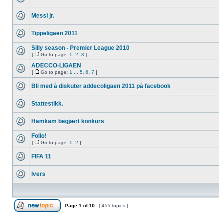
Messi jr.
Tippeligaen 2011
Silly season - Premier League 2010
[
Go to page:
1
,
2
,
3
]
ADECCO-LIGAEN
[
Go to page:
1
...
5
,
6
,
7
]
Bli med å diskuter addecoligaen 2011 på facebook
Stattestikk.
Hamkam begjært konkurs
Follo!
[
Go to page:
1
,
2
]
FIFA 11
Ivers
Page
1
of
10
[ 455 topics ]