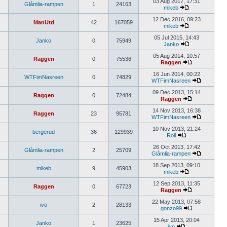
03 Aug 2017, 17:31
Glåmlia-rampen
1
24163
mikeb
12 Dec 2016, 09:23
ManUtd
42
167059
mikeb
05 Jul 2015, 14:43
Janko
0
75949
Janko
05 Aug 2014, 10:57
Raggen
0
75536
Raggen
16 Jun 2014, 00:22
WTFimNasreen
0
74829
WTFimNasreen
09 Dec 2013, 15:14
Raggen
0
72484
Raggen
14 Nov 2013, 16:38
Raggen
23
95781
WTFimNasreen
10 Nov 2013, 21:24
bergerud
36
129939
Roll
26 Oct 2013, 17:42
Glåmlia-rampen
2
25709
Glåmlia-rampen
18 Sep 2013, 09:10
mikeb
9
45903
mikeb
12 Sep 2013, 11:35
Raggen
0
67723
Raggen
22 May 2013, 07:58
ivo
2
28133
gonzo99
15 Apr 2013, 20:04
Janko
1
23625
ivo