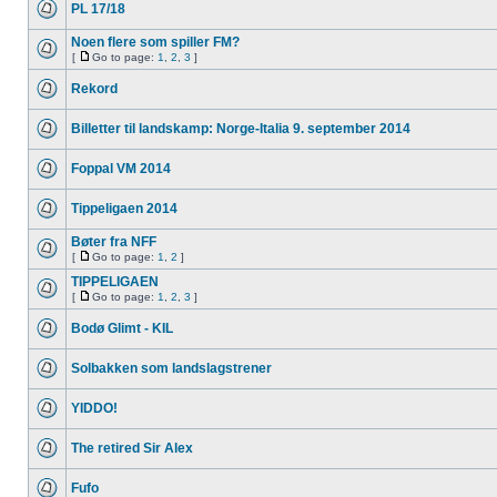
PL 17/18
Noen flere som spiller FM?
[
Go to page:
1
,
2
,
3
]
Rekord
Billetter til landskamp: Norge-Italia 9. september 2014
Foppal VM 2014
Tippeligaen 2014
Bøter fra NFF
[
Go to page:
1
,
2
]
TIPPELIGAEN
[
Go to page:
1
,
2
,
3
]
Bodø Glimt - KIL
Solbakken som landslagstrener
YIDDO!
The retired Sir Alex
Fufo