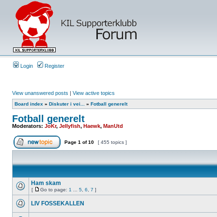
Login
Register
View unanswered posts
|
View active topics
Board index
»
Diskuter i vei...
»
Fotball generelt
Fotball generelt
Moderators:
JoKr
,
Jellyfish
,
Haewk
,
ManUtd
Page
1
of
10
[ 455 topics ]
Ham skam
[
Go to page:
1
...
5
,
6
,
7
]
LIV FOSSEKALLEN