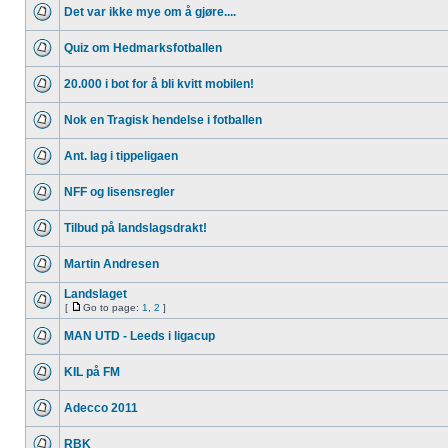
Det var ikke mye om å gjøre....
Quiz om Hedmarksfotballen
20.000 i bot for å bli kvitt mobilen!
Nok en Tragisk hendelse i fotballen
Ant. lag i tippeligaen
NFF og lisensregler
Tilbud på landslagsdrakt!
Martin Andresen
Landslaget
[
Go to page:
1
,
2
]
MAN UTD - Leeds i ligacup
KIL på FM
Adecco 2011
RBK