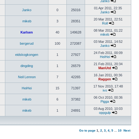
Janko
01 Apr 2011, 22:35
Janko
0
25016
Janko
20 Mar 2011, 22:51
mikeb
3
28351
Roll
08 Mar 2011, 01:22
Karlsen
40
149628
mikeb
03 Mar 2011, 14:52
bergerud
100
272087
Janko
24 Feb 2011, 00:09
eidskogkongen
1
27927
HeiHei
21 Feb 2011, 20:34
dingding
1
26579
ManUtd
16 Jan 2011, 00:36
Neil Lennon
7
42265
Raggen
17 Nov 2010, 17:48
HeiHei
15
71397
ivo
06 Oct 2010, 00:36
mikeb
6
37382
Pigga
03 Aug 2010, 10:03
mikeb
1
24891
oppgulp
Go to page
1
,
2
,
3
,
4
,
5
...
10
Next