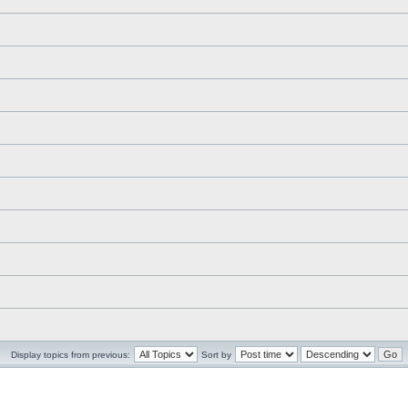
Display topics from previous:
Sort by