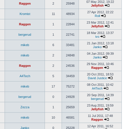
07 May 2012, 19:22
Raggen
2
25948
Jellyfish
27 Apr 2012, 22:22
Kromist
11
48934
Roll
23 Mar 2012, 12:41
Raggen
1
22844
Jellyfish
18 Mar 2012, 13:37
bergerud
1
22741
ivo
21 Jan 2012, 13:18
mikeb
6
33481
Janko
04 Jan 2012, 09:39
mikeb
2
24848
Janko
29 Nov 2011, 10:46
Raggen
2
24536
Raggen
20 Oct 2011, 18:53
A4Tech
5
34459
David Justice
08 Oct 2011, 10:42
mikeb
17
75272
A4Tech
20 Sep 2011, 14:39
bergerud
0
24928
bergerud
23 Aug 2011, 19:59
Zezza
1
25659
Jellyfish
11 Jul 2011, 17:48
mikeb
10
46581
Raggen
12 Apr 2011, 16:52
Janko
0
25228