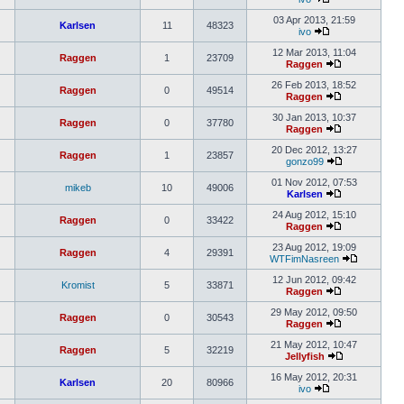
03 Apr 2013, 21:59
Karlsen
11
48323
ivo
12 Mar 2013, 11:04
Raggen
1
23709
Raggen
26 Feb 2013, 18:52
Raggen
0
49514
Raggen
30 Jan 2013, 10:37
Raggen
0
37780
Raggen
20 Dec 2012, 13:27
Raggen
1
23857
gonzo99
01 Nov 2012, 07:53
mikeb
10
49006
Karlsen
24 Aug 2012, 15:10
Raggen
0
33422
Raggen
23 Aug 2012, 19:09
Raggen
4
29391
WTFimNasreen
12 Jun 2012, 09:42
Kromist
5
33871
Raggen
29 May 2012, 09:50
Raggen
0
30543
Raggen
21 May 2012, 10:47
Raggen
5
32219
Jellyfish
16 May 2012, 20:31
Karlsen
20
80966
ivo