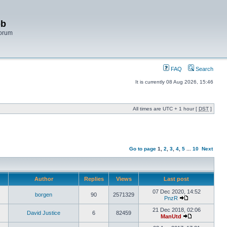
bb
Forum
FAQ
Search
It is currently 08 Aug 2026, 15:46
All times are UTC + 1 hour [
DST
]
Go to page
1
,
2
,
3
,
4
,
5
...
10
Next
Author
Replies
Views
Last post
07 Dec 2020, 14:52
borgen
90
2571329
PnzR
21 Dec 2018, 02:06
David Justice
6
82459
ManUtd