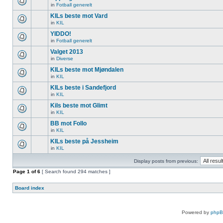
in
Fotball generelt
KILs beste mot Vard
in
KIL
YIDDO!
in
Fotball generelt
Valget 2013
in
Diverse
KILs beste mot Mjøndalen
in
KIL
KILs beste i Sandefjord
in
KIL
Kils beste mot Glimt
in
KIL
BB mot Follo
in
KIL
KILs beste på Jessheim
in
KIL
Display posts from previous:
Page
1
of
6
[ Search found 294 matches ]
Board index
Powered by
php