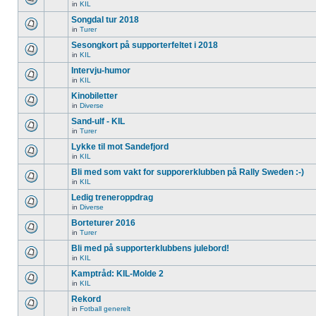
in
KIL
Songdal tur 2018
in
Turer
Sesongkort på supporterfeltet i 2018
in
KIL
Intervju-humor
in
KIL
Kinobiletter
in
Diverse
Sand-ulf - KIL
in
Turer
Lykke til mot Sandefjord
in
KIL
Bli med som vakt for supporerklubben på Rally Sweden :-)
in
KIL
Ledig treneroppdrag
in
Diverse
Borteturer 2016
in
Turer
Bli med på supporterklubbens julebord!
in
KIL
Kamptråd: KIL-Molde 2
in
KIL
Rekord
in
Fotball generelt