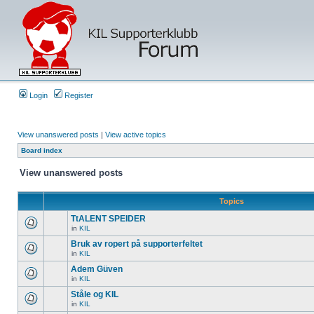
Login
Register
View unanswered posts
|
View active topics
Board index
View unanswered posts
Topics
TtALENT SPEIDER
in
KIL
Bruk av ropert på supporterfeltet
in
KIL
Adem Güven
in
KIL
Ståle og KIL
in
KIL