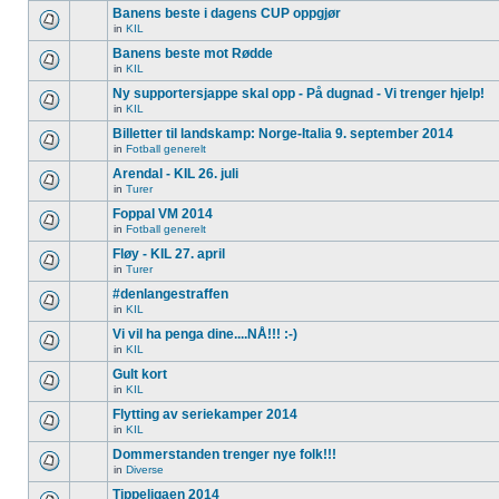
Banens beste i dagens CUP oppgjør
in
KIL
Banens beste mot Rødde
in
KIL
Ny supportersjappe skal opp - På dugnad - Vi trenger hjelp!
in
KIL
Billetter til landskamp: Norge-Italia 9. september 2014
in
Fotball generelt
Arendal - KIL 26. juli
in
Turer
Foppal VM 2014
in
Fotball generelt
Fløy - KIL 27. april
in
Turer
#denlangestraffen
in
KIL
Vi vil ha penga dine....NÅ!!! :-)
in
KIL
Gult kort
in
KIL
Flytting av seriekamper 2014
in
KIL
Dommerstanden trenger nye folk!!!
in
Diverse
Tippeligaen 2014