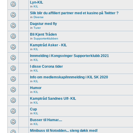
Lyn-KIL
in
KIL
Slik blir du affiliert partner med et kasino på Twitter ?
in
Diverse
Dagstur med fly
in
Turer
Bli Kjent Tråden
in
Supporterklubben
Kamptråd Asker - KIL
in
KIL
Innmelding i Kongsvinger Supporterklubb 2021
in
KIL
I disse Corona tider
in
KIL
Info om medlemskap/innmelding i KIL SK 2020
in
KIL
Humor
in
KIL
Kamptråd Sandnes Ulf- KIL
in
KIL
Cup
in
KIL
Busser til Hamar....
in
KIL
Minibuss til Notodden... sleng døkk med!