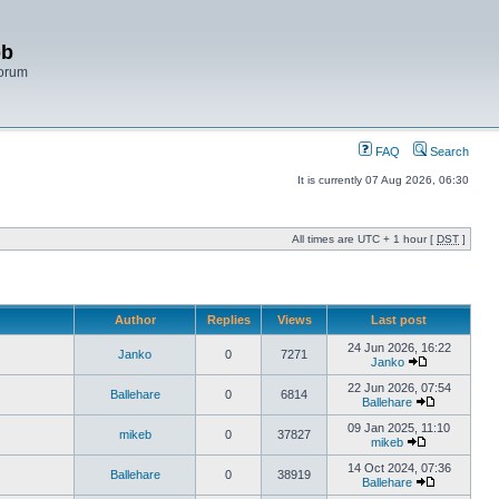
bb
Forum
FAQ
Search
It is currently 07 Aug 2026, 06:30
All times are UTC + 1 hour [
DST
]
Author
Replies
Views
Last post
24 Jun 2026, 16:22
Janko
0
7271
Janko
22 Jun 2026, 07:54
Ballehare
0
6814
Ballehare
09 Jan 2025, 11:10
mikeb
0
37827
mikeb
14 Oct 2024, 07:36
Ballehare
0
38919
Ballehare