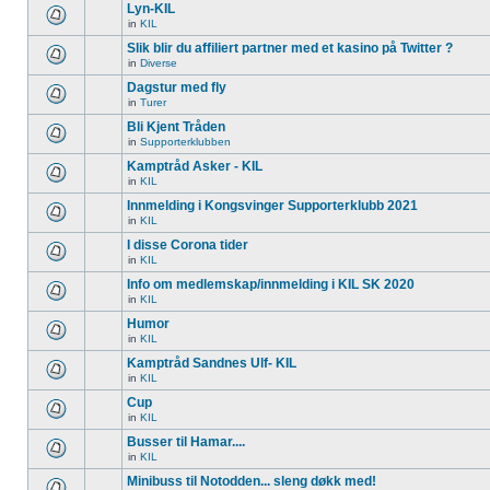
Lyn-KIL
in
KIL
Slik blir du affiliert partner med et kasino på Twitter ?
in
Diverse
Dagstur med fly
in
Turer
Bli Kjent Tråden
in
Supporterklubben
Kamptråd Asker - KIL
in
KIL
Innmelding i Kongsvinger Supporterklubb 2021
in
KIL
I disse Corona tider
in
KIL
Info om medlemskap/innmelding i KIL SK 2020
in
KIL
Humor
in
KIL
Kamptråd Sandnes Ulf- KIL
in
KIL
Cup
in
KIL
Busser til Hamar....
in
KIL
Minibuss til Notodden... sleng døkk med!