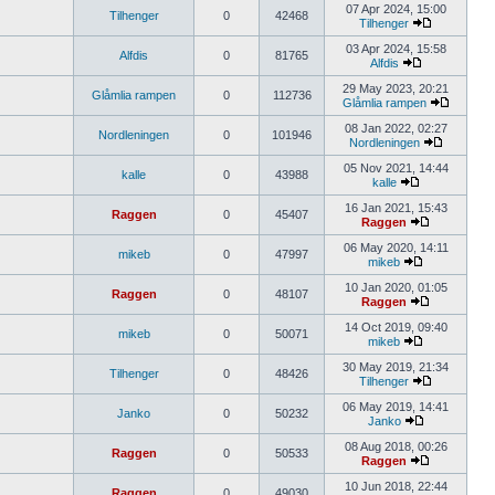
07 Apr 2024, 15:00
Tilhenger
0
42468
Tilhenger
03 Apr 2024, 15:58
Alfdis
0
81765
Alfdis
29 May 2023, 20:21
Glåmlia rampen
0
112736
Glåmlia rampen
08 Jan 2022, 02:27
Nordleningen
0
101946
Nordleningen
05 Nov 2021, 14:44
kalle
0
43988
kalle
16 Jan 2021, 15:43
Raggen
0
45407
Raggen
06 May 2020, 14:11
mikeb
0
47997
mikeb
10 Jan 2020, 01:05
Raggen
0
48107
Raggen
14 Oct 2019, 09:40
mikeb
0
50071
mikeb
30 May 2019, 21:34
Tilhenger
0
48426
Tilhenger
06 May 2019, 14:41
Janko
0
50232
Janko
08 Aug 2018, 00:26
Raggen
0
50533
Raggen
10 Jun 2018, 22:44
Raggen
0
49030