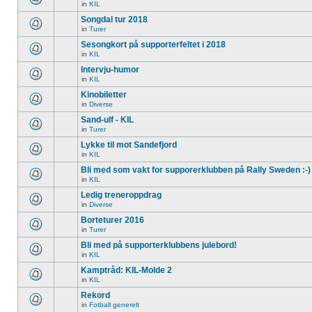
in
KIL
Songdal tur 2018
in
Turer
Sesongkort på supporterfeltet i 2018
in
KIL
Intervju-humor
in
KIL
Kinobiletter
in
Diverse
Sand-ulf - KIL
in
Turer
Lykke til mot Sandefjord
in
KIL
Bli med som vakt for supporerklubben på Rally Sweden :-)
in
KIL
Ledig treneroppdrag
in
Diverse
Borteturer 2016
in
Turer
Bli med på supporterklubbens julebord!
in
KIL
Kamptråd: KIL-Molde 2
in
KIL
Rekord
in
Fotball generelt