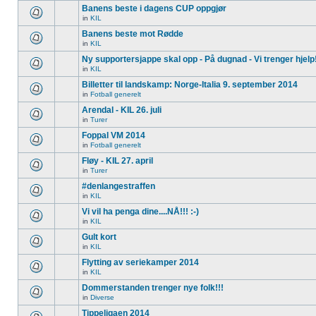
Banens beste i dagens CUP oppgjør
in
KIL
Banens beste mot Rødde
in
KIL
Ny supportersjappe skal opp - På dugnad - Vi trenger hjelp
in
KIL
Billetter til landskamp: Norge-Italia 9. september 2014
in
Fotball generelt
Arendal - KIL 26. juli
in
Turer
Foppal VM 2014
in
Fotball generelt
Fløy - KIL 27. april
in
Turer
#denlangestraffen
in
KIL
Vi vil ha penga dine....NÅ!!! :-)
in
KIL
Gult kort
in
KIL
Flytting av seriekamper 2014
in
KIL
Dommerstanden trenger nye folk!!!
in
Diverse
Tippeligaen 2014