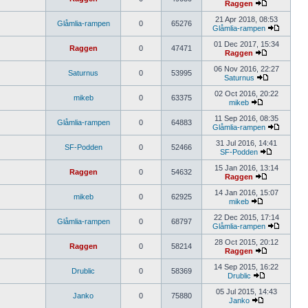
Raggen
21 Apr 2018, 08:53
Glåmlia-rampen
0
65276
Glåmlia-rampen
01 Dec 2017, 15:34
Raggen
0
47471
Raggen
06 Nov 2016, 22:27
Saturnus
0
53995
Saturnus
02 Oct 2016, 20:22
mikeb
0
63375
mikeb
11 Sep 2016, 08:35
Glåmlia-rampen
0
64883
Glåmlia-rampen
31 Jul 2016, 14:41
SF-Podden
0
52466
SF-Podden
15 Jan 2016, 13:14
Raggen
0
54632
Raggen
14 Jan 2016, 15:07
mikeb
0
62925
mikeb
22 Dec 2015, 17:14
Glåmlia-rampen
0
68797
Glåmlia-rampen
28 Oct 2015, 20:12
Raggen
0
58214
Raggen
14 Sep 2015, 16:22
Drublic
0
58369
Drublic
05 Jul 2015, 14:43
Janko
0
75880
Janko