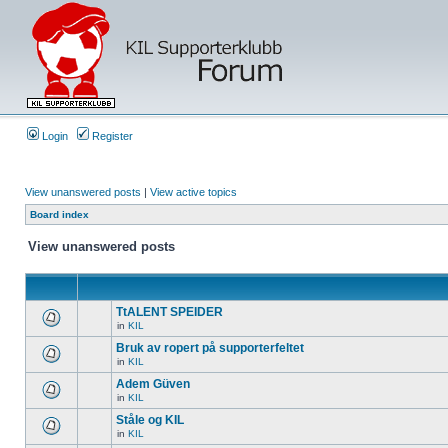
Login
Register
View unanswered posts
|
View active topics
Board index
View unanswered posts
TtALENT SPEIDER
in
KIL
Bruk av ropert på supporterfeltet
in
KIL
Adem Güven
in
KIL
Ståle og KIL
in
KIL