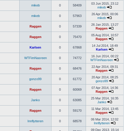
03 Jun 2015, 23:12
mikeb
0
58409
mikeb
26 Apr 2015, 00:06
mikeb
0
57963
mikeb
26 Jan 2015, 13:27
Raggen
0
57339
Raggen
05 Aug 2014, 10:57
Raggen
0
75470
Raggen
14 Jul 2014, 18:49
Karlsen
0
67868
Karlsen
16 Jun 2014, 00:22
WTFimNasreen
0
74772
WTFimNasreen
22 Apr 2014, 09:31
Raggen
0
68476
Raggen
20 Apr 2014, 08:25
gonzo99
0
61772
gonzo99
07 Apr 2014, 14:36
Raggen
0
60069
Raggen
25 Mar 2014, 16:35
Janko
0
63085
Janko
11 Mar 2014, 13:45
Raggen
0
59170
Raggen
06 Mar 2014, 12:02
Innflytteren
0
68578
Innflytteren
09 Dec 2013, 15:14