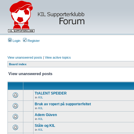
Login
Register
View unanswered posts
|
View active topics
Board index
View unanswered posts
TtALENT SPEIDER
in
KIL
Bruk av ropert på supporterfeltet
in
KIL
Adem Güven
in
KIL
Ståle og KIL
in
KIL