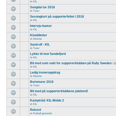
in
KIL
Songdal tur 2018
in
Turer
Sesongkort på supporterfeltet i 2018
in
KIL
Intervju-humor
in
KIL
Kinobiletter
in
Diverse
Sand-ulf - KIL
in
Turer
Lykke til mot Sandefjord
in
KIL
Bli med som vakt for supporerklubben på Rally Sweden :-)
in
KIL
Ledig treneroppdrag
in
Diverse
Borteturer 2016
in
Turer
Bli med på supporterklubbens julebord!
in
KIL
Kamptråd: KIL-Molde 2
in
KIL
Rekord
in
Fotball generelt