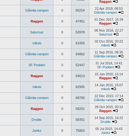
Raggen
21 Apr 2018, 08:53
Glåmlia-rampen
0
65254
Glåmlia-rampen
01 Dec 2017, 15:34
Raggen
0
47451
Raggen
06 Nov 2016, 22:27
Saturnus
0
53978
Saturnus
02 Oct 2016, 20:22
mikeb
0
63355
mikeb
11 Sep 2016, 08:35
Glåmlia-rampen
0
64862
Glåmlia-rampen
31 Jul 2016, 14:41
SF-Podden
0
52447
SF-Podden
15 Jan 2016, 13:14
Raggen
0
54613
Raggen
14 Jan 2016, 15:07
mikeb
0
62905
mikeb
22 Dec 2015, 17:14
Glåmlia-rampen
0
68780
Glåmlia-rampen
28 Oct 2015, 20:12
Raggen
0
58201
Raggen
14 Sep 2015, 16:22
Drublic
0
58351
Drublic
05 Jul 2015, 14:43
Janko
0
75863
Janko