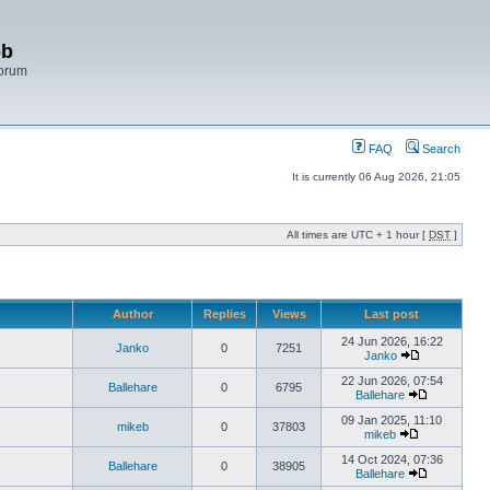
bb
Forum
FAQ
Search
It is currently 06 Aug 2026, 21:05
All times are UTC + 1 hour [
DST
]
Author
Replies
Views
Last post
24 Jun 2026, 16:22
Janko
0
7251
Janko
22 Jun 2026, 07:54
Ballehare
0
6795
Ballehare
09 Jan 2025, 11:10
mikeb
0
37803
mikeb
14 Oct 2024, 07:36
Ballehare
0
38905
Ballehare