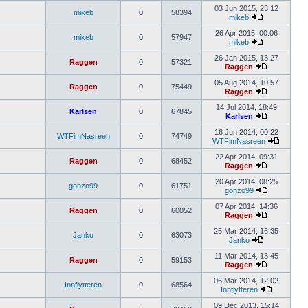
03 Jun 2015, 23:12
mikeb
0
58394
mikeb
26 Apr 2015, 00:06
mikeb
0
57947
mikeb
26 Jan 2015, 13:27
Raggen
0
57321
Raggen
05 Aug 2014, 10:57
Raggen
0
75449
Raggen
14 Jul 2014, 18:49
Karlsen
0
67845
Karlsen
16 Jun 2014, 00:22
WTFimNasreen
0
74749
WTFimNasreen
22 Apr 2014, 09:31
Raggen
0
68452
Raggen
20 Apr 2014, 08:25
gonzo99
0
61751
gonzo99
07 Apr 2014, 14:36
Raggen
0
60052
Raggen
25 Mar 2014, 16:35
Janko
0
63073
Janko
11 Mar 2014, 13:45
Raggen
0
59153
Raggen
06 Mar 2014, 12:02
Innflytteren
0
68564
Innflytteren
09 Dec 2013, 15:14