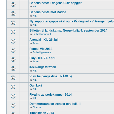
Banens beste i dagens CUP oppgjør
in
KIL
Banens beste mot Rødde
in
KIL
Ny supportersjappe skal opp - På dugnad - Vi trenger hjelp
in
KIL
Billetter til landskamp: Norge-Italia 9. september 2014
in
Fotball generelt
Arendal - KIL 26. juli
in
Turer
Foppal VM 2014
in
Fotball generelt
Fløy - KIL 27. april
in
Turer
#denlangestraffen
in
KIL
Vi vil ha penga dine....NÅ!!! :-)
in
KIL
Gult kort
in
KIL
Flytting av seriekamper 2014
in
KIL
Dommerstanden trenger nye folk!!!
in
Diverse
Tippeligaen 2014