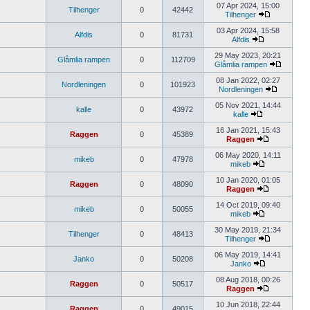
07 Apr 2024, 15:00
Tilhenger
0
42442
Tilhenger
03 Apr 2024, 15:58
Alfdis
0
81731
Alfdis
29 May 2023, 20:21
Glåmlia rampen
0
112709
Glåmlia rampen
08 Jan 2022, 02:27
Nordleningen
0
101923
Nordleningen
05 Nov 2021, 14:44
kalle
0
43972
kalle
16 Jan 2021, 15:43
Raggen
0
45389
Raggen
06 May 2020, 14:11
mikeb
0
47978
mikeb
10 Jan 2020, 01:05
Raggen
0
48090
Raggen
14 Oct 2019, 09:40
mikeb
0
50055
mikeb
30 May 2019, 21:34
Tilhenger
0
48413
Tilhenger
06 May 2019, 14:41
Janko
0
50208
Janko
08 Aug 2018, 00:26
Raggen
0
50517
Raggen
10 Jun 2018, 22:44
Raggen
0
49015