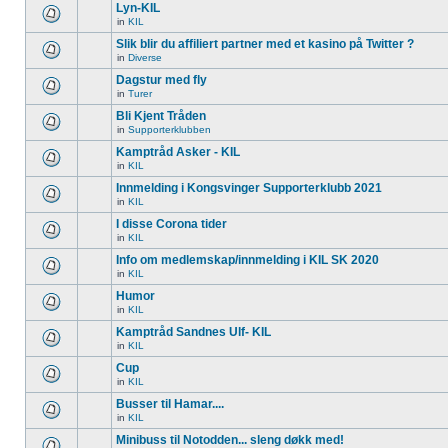
Lyn-KIL
in
KIL
Slik blir du affiliert partner med et kasino på Twitter ?
in
Diverse
Dagstur med fly
in
Turer
Bli Kjent Tråden
in
Supporterklubben
Kamptråd Asker - KIL
in
KIL
Innmelding i Kongsvinger Supporterklubb 2021
in
KIL
I disse Corona tider
in
KIL
Info om medlemskap/innmelding i KIL SK 2020
in
KIL
Humor
in
KIL
Kamptråd Sandnes Ulf- KIL
in
KIL
Cup
in
KIL
Busser til Hamar....
in
KIL
Minibuss til Notodden... sleng døkk med!