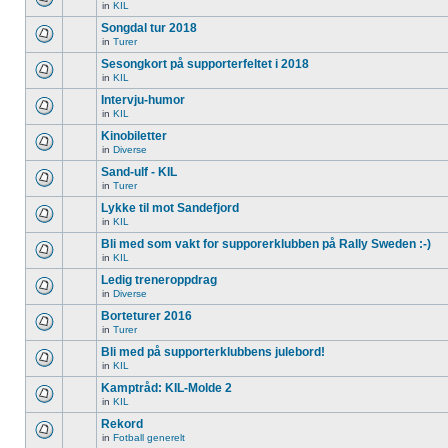
in
KIL
Songdal tur 2018
in
Turer
Sesongkort på supporterfeltet i 2018
in
KIL
Intervju-humor
in
KIL
Kinobiletter
in
Diverse
Sand-ulf - KIL
in
Turer
Lykke til mot Sandefjord
in
KIL
Bli med som vakt for supporerklubben på Rally Sweden :-)
in
KIL
Ledig treneroppdrag
in
Diverse
Borteturer 2016
in
Turer
Bli med på supporterklubbens julebord!
in
KIL
Kamptråd: KIL-Molde 2
in
KIL
Rekord
in
Fotball generelt