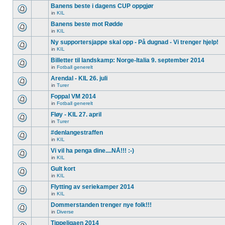
Banens beste i dagens CUP oppgjør
in
KIL
Banens beste mot Rødde
in
KIL
Ny supportersjappe skal opp - På dugnad - Vi trenger hjelp!
in
KIL
Billetter til landskamp: Norge-Italia 9. september 2014
in
Fotball generelt
Arendal - KIL 26. juli
in
Turer
Foppal VM 2014
in
Fotball generelt
Fløy - KIL 27. april
in
Turer
#denlangestraffen
in
KIL
Vi vil ha penga dine....NÅ!!! :-)
in
KIL
Gult kort
in
KIL
Flytting av seriekamper 2014
in
KIL
Dommerstanden trenger nye folk!!!
in
Diverse
Tippeligaen 2014