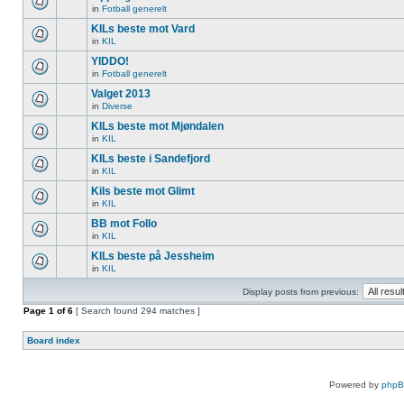
in
Fotball generelt
KILs beste mot Vard
in
KIL
YIDDO!
in
Fotball generelt
Valget 2013
in
Diverse
KILs beste mot Mjøndalen
in
KIL
KILs beste i Sandefjord
in
KIL
Kils beste mot Glimt
in
KIL
BB mot Follo
in
KIL
KILs beste på Jessheim
in
KIL
Display posts from previous:
Page
1
of
6
[ Search found 294 matches ]
Board index
Powered by
php