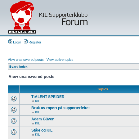
Login
Register
View unanswered posts
|
View active topics
Board index
View unanswered posts
Topics
TtALENT SPEIDER
in
KIL
Bruk av ropert på supporterfeltet
in
KIL
Adem Güven
in
KIL
Ståle og KIL
in
KIL