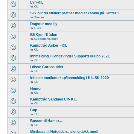
Lyn-KIL
in
KIL
Slik blir du affiliert partner med et kasino på Twitter ?
in
Diverse
Dagstur med fly
in
Turer
Bli Kjent Tråden
in
Supporterklubben
Kamptråd Asker - KIL
in
KIL
Innmelding i Kongsvinger Supporterklubb 2021
in
KIL
I disse Corona tider
in
KIL
Info om medlemskap/innmelding i KIL SK 2020
in
KIL
Humor
in
KIL
Kamptråd Sandnes Ulf- KIL
in
KIL
Cup
in
KIL
Busser til Hamar....
in
KIL
Minibuss til Notodden... sleng døkk med!