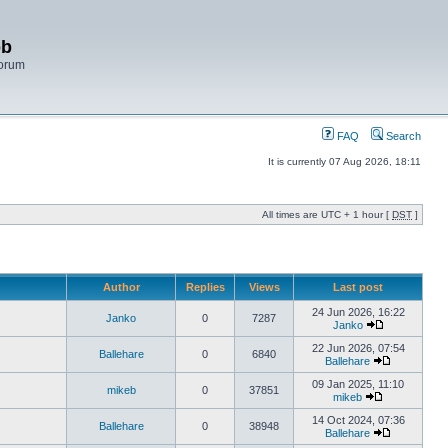
bb
Forum
FAQ
Search
It is currently 07 Aug 2026, 18:11
All times are UTC + 1 hour [
DST
]
Author
Replies
Views
Last post
24 Jun 2026, 16:22
Janko
0
7287
Janko
22 Jun 2026, 07:54
Ballehare
0
6840
Ballehare
09 Jan 2025, 11:10
mikeb
0
37851
mikeb
14 Oct 2024, 07:36
Ballehare
0
38948
Ballehare