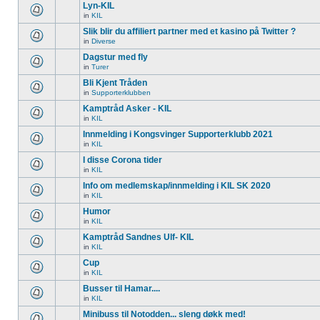
Lyn-KIL
in
KIL
Slik blir du affiliert partner med et kasino på Twitter ?
in
Diverse
Dagstur med fly
in
Turer
Bli Kjent Tråden
in
Supporterklubben
Kamptråd Asker - KIL
in
KIL
Innmelding i Kongsvinger Supporterklubb 2021
in
KIL
I disse Corona tider
in
KIL
Info om medlemskap/innmelding i KIL SK 2020
in
KIL
Humor
in
KIL
Kamptråd Sandnes Ulf- KIL
in
KIL
Cup
in
KIL
Busser til Hamar....
in
KIL
Minibuss til Notodden... sleng døkk med!