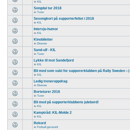
in
KIL
Songdal tur 2018
in
Turer
Sesongkort på supporterfeltet i 2018
in
KIL
Intervju-humor
in
KIL
Kinobiletter
in
Diverse
Sand-ulf - KIL
in
Turer
Lykke til mot Sandefjord
in
KIL
Bli med som vakt for supporerklubben på Rally Sweden :-)
in
KIL
Ledig treneroppdrag
in
Diverse
Borteturer 2016
in
Turer
Bli med på supporterklubbens julebord!
in
KIL
Kamptråd: KIL-Molde 2
in
KIL
Rekord
in
Fotball generelt