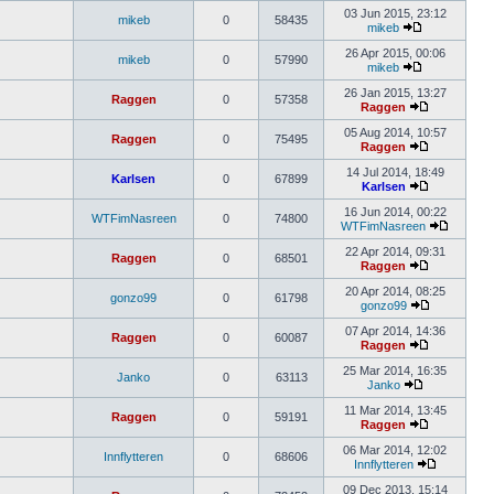
03 Jun 2015, 23:12
mikeb
0
58435
mikeb
26 Apr 2015, 00:06
mikeb
0
57990
mikeb
26 Jan 2015, 13:27
Raggen
0
57358
Raggen
05 Aug 2014, 10:57
Raggen
0
75495
Raggen
14 Jul 2014, 18:49
Karlsen
0
67899
Karlsen
16 Jun 2014, 00:22
WTFimNasreen
0
74800
WTFimNasreen
22 Apr 2014, 09:31
Raggen
0
68501
Raggen
20 Apr 2014, 08:25
gonzo99
0
61798
gonzo99
07 Apr 2014, 14:36
Raggen
0
60087
Raggen
25 Mar 2014, 16:35
Janko
0
63113
Janko
11 Mar 2014, 13:45
Raggen
0
59191
Raggen
06 Mar 2014, 12:02
Innflytteren
0
68606
Innflytteren
09 Dec 2013, 15:14