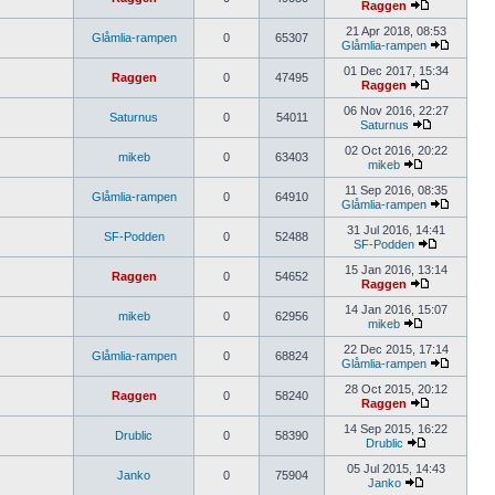
Raggen
21 Apr 2018, 08:53
Glåmlia-rampen
0
65307
Glåmlia-rampen
01 Dec 2017, 15:34
Raggen
0
47495
Raggen
06 Nov 2016, 22:27
Saturnus
0
54011
Saturnus
02 Oct 2016, 20:22
mikeb
0
63403
mikeb
11 Sep 2016, 08:35
Glåmlia-rampen
0
64910
Glåmlia-rampen
31 Jul 2016, 14:41
SF-Podden
0
52488
SF-Podden
15 Jan 2016, 13:14
Raggen
0
54652
Raggen
14 Jan 2016, 15:07
mikeb
0
62956
mikeb
22 Dec 2015, 17:14
Glåmlia-rampen
0
68824
Glåmlia-rampen
28 Oct 2015, 20:12
Raggen
0
58240
Raggen
14 Sep 2015, 16:22
Drublic
0
58390
Drublic
05 Jul 2015, 14:43
Janko
0
75904
Janko