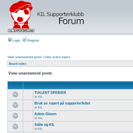
Login
Register
View unanswered posts
|
View active topics
Board index
View unanswered posts
TtALENT SPEIDER
in
KIL
Bruk av ropert på supporterfeltet
in
KIL
Adem Güven
in
KIL
Ståle og KIL
in
KIL