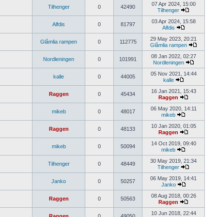
07 Apr 2024, 15:00
Tilhenger
0
42490
Tilhenger
03 Apr 2024, 15:58
Alfdis
0
81797
Alfdis
29 May 2023, 20:21
Glåmlia rampen
0
112775
Glåmlia rampen
08 Jan 2022, 02:27
Nordleningen
0
101991
Nordleningen
05 Nov 2021, 14:44
kalle
0
44005
kalle
16 Jan 2021, 15:43
Raggen
0
45434
Raggen
06 May 2020, 14:11
mikeb
0
48017
mikeb
10 Jan 2020, 01:05
Raggen
0
48133
Raggen
14 Oct 2019, 09:40
mikeb
0
50094
mikeb
30 May 2019, 21:34
Tilhenger
0
48449
Tilhenger
06 May 2019, 14:41
Janko
0
50257
Janko
08 Aug 2018, 00:26
Raggen
0
50563
Raggen
10 Jun 2018, 22:44
Raggen
0
49050