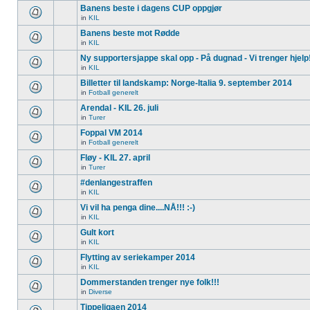
Banens beste i dagens CUP oppgjør
in
KIL
Banens beste mot Rødde
in
KIL
Ny supportersjappe skal opp - På dugnad - Vi trenger hjelp
in
KIL
Billetter til landskamp: Norge-Italia 9. september 2014
in
Fotball generelt
Arendal - KIL 26. juli
in
Turer
Foppal VM 2014
in
Fotball generelt
Fløy - KIL 27. april
in
Turer
#denlangestraffen
in
KIL
Vi vil ha penga dine....NÅ!!! :-)
in
KIL
Gult kort
in
KIL
Flytting av seriekamper 2014
in
KIL
Dommerstanden trenger nye folk!!!
in
Diverse
Tippeligaen 2014