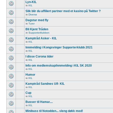
Lyn-KIL
in
KIL
Slik blir du affiliert partner med et kasino på Twitter ?
in
Diverse
Dagstur med fly
in
Turer
Bli Kjent Tråden
in
Supporterklubben
Kamptråd Asker - KIL
in
KIL
Innmelding i Kongsvinger Supporterklubb 2021
in
KIL
I disse Corona tider
in
KIL
Info om medlemskap/innmelding i KIL SK 2020
in
KIL
Humor
in
KIL
Kamptråd Sandnes Ulf- KIL
in
KIL
Cup
in
KIL
Busser til Hamar....
in
KIL
Minibuss til Notodden... sleng døkk med!