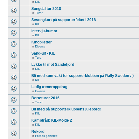
in
KIL
Songdal tur 2018
in
Turer
Sesongkort på supporterfeltet i 2018
in
KIL
Intervju-humor
in
KIL
Kinobiletter
in
Diverse
Sand-ulf - KIL
in
Turer
Lykke til mot Sandefjord
in
KIL
Bli med som vakt for supporerklubben på Rally Sweden :-)
in
KIL
Ledig treneroppdrag
in
Diverse
Borteturer 2016
in
Turer
Bli med på supporterklubbens julebord!
in
KIL
Kamptråd: KIL-Molde 2
in
KIL
Rekord
in
Fotball generelt