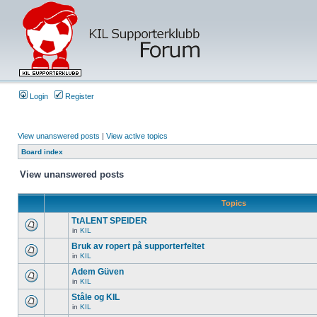
Login
Register
View unanswered posts
|
View active topics
Board index
View unanswered posts
Topics
TtALENT SPEIDER
in
KIL
Bruk av ropert på supporterfeltet
in
KIL
Adem Güven
in
KIL
Ståle og KIL
in
KIL