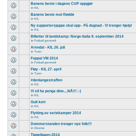
Banens beste i dagens CUP oppgjør
in
KIL
Banens beste mot Rødde
in
KIL
Ny supportersjappe skal opp - På dugnad - Vi trenger hjelp!
in
KIL
Billetter til landskamp: Norge-Italia 9. september 2014
in
Fotball generelt
Arendal - KIL 26. juli
in
Turer
Foppal VM 2014
in
Fotball generelt
Fløy - KIL 27. april
in
Turer
#denlangestraffen
in
KIL
Vi vil ha penga dine....NÅ!!! :-)
in
KIL
Gult kort
in
KIL
Flytting av seriekamper 2014
in
KIL
Dommerstanden trenger nye folk!!!
in
Diverse
Tippeligaen 2014