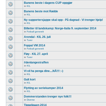
Banens beste i dagens CUP oppgjør
in
KIL
Banens beste mot Rødde
in
KIL
Ny supportersjappe skal opp - På dugnad - Vi trenger hjelp!
in
KIL
Billetter til landskamp: Norge-Italia 9. september 2014
in
Fotball generelt
Arendal - KIL 26. juli
in
Turer
Foppal VM 2014
in
Fotball generelt
Fløy - KIL 27. april
in
Turer
#denlangestraffen
in
KIL
Vi vil ha penga dine....NÅ!!! :-)
in
KIL
Gult kort
in
KIL
Flytting av seriekamper 2014
in
KIL
Dommerstanden trenger nye folk!!!
in
Diverse
Tippeligaen 2014