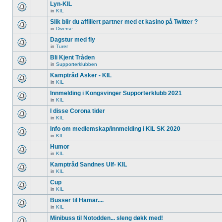
Lyn-KIL
in
KIL
Slik blir du affiliert partner med et kasino på Twitter ?
in
Diverse
Dagstur med fly
in
Turer
Bli Kjent Tråden
in
Supporterklubben
Kamptråd Asker - KIL
in
KIL
Innmelding i Kongsvinger Supporterklubb 2021
in
KIL
I disse Corona tider
in
KIL
Info om medlemskap/innmelding i KIL SK 2020
in
KIL
Humor
in
KIL
Kamptråd Sandnes Ulf- KIL
in
KIL
Cup
in
KIL
Busser til Hamar....
in
KIL
Minibuss til Notodden... sleng døkk med!