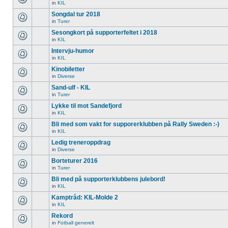
in
KIL
Songdal tur 2018
in
Turer
Sesongkort på supporterfeltet i 2018
in
KIL
Intervju-humor
in
KIL
Kinobiletter
in
Diverse
Sand-ulf - KIL
in
Turer
Lykke til mot Sandefjord
in
KIL
Bli med som vakt for supporerklubben på Rally Sweden :-)
in
KIL
Ledig treneroppdrag
in
Diverse
Borteturer 2016
in
Turer
Bli med på supporterklubbens julebord!
in
KIL
Kamptråd: KIL-Molde 2
in
KIL
Rekord
in
Fotball generelt