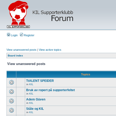
Login
Register
View unanswered posts
|
View active topics
Board index
View unanswered posts
Topics
TtALENT SPEIDER
in
KIL
Bruk av ropert på supporterfeltet
in
KIL
Adem Güven
in
KIL
Ståle og KIL
in
KIL