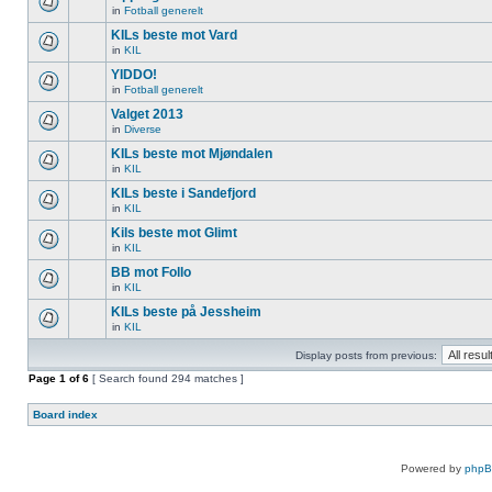
in
Fotball generelt
KILs beste mot Vard
in
KIL
YIDDO!
in
Fotball generelt
Valget 2013
in
Diverse
KILs beste mot Mjøndalen
in
KIL
KILs beste i Sandefjord
in
KIL
Kils beste mot Glimt
in
KIL
BB mot Follo
in
KIL
KILs beste på Jessheim
in
KIL
Display posts from previous:
Page
1
of
6
[ Search found 294 matches ]
Board index
Powered by
php