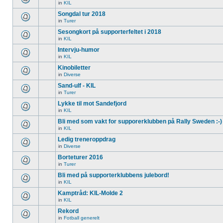
in
KIL
Songdal tur 2018
in
Turer
Sesongkort på supporterfeltet i 2018
in
KIL
Intervju-humor
in
KIL
Kinobiletter
in
Diverse
Sand-ulf - KIL
in
Turer
Lykke til mot Sandefjord
in
KIL
Bli med som vakt for supporerklubben på Rally Sweden :-)
in
KIL
Ledig treneroppdrag
in
Diverse
Borteturer 2016
in
Turer
Bli med på supporterklubbens julebord!
in
KIL
Kamptråd: KIL-Molde 2
in
KIL
Rekord
in
Fotball generelt