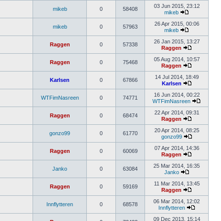
03 Jun 2015, 23:12
mikeb
0
58408
mikeb
26 Apr 2015, 00:06
mikeb
0
57963
mikeb
26 Jan 2015, 13:27
Raggen
0
57338
Raggen
05 Aug 2014, 10:57
Raggen
0
75468
Raggen
14 Jul 2014, 18:49
Karlsen
0
67866
Karlsen
16 Jun 2014, 00:22
WTFimNasreen
0
74771
WTFimNasreen
22 Apr 2014, 09:31
Raggen
0
68474
Raggen
20 Apr 2014, 08:25
gonzo99
0
61770
gonzo99
07 Apr 2014, 14:36
Raggen
0
60069
Raggen
25 Mar 2014, 16:35
Janko
0
63084
Janko
11 Mar 2014, 13:45
Raggen
0
59169
Raggen
06 Mar 2014, 12:02
Innflytteren
0
68578
Innflytteren
09 Dec 2013, 15:14