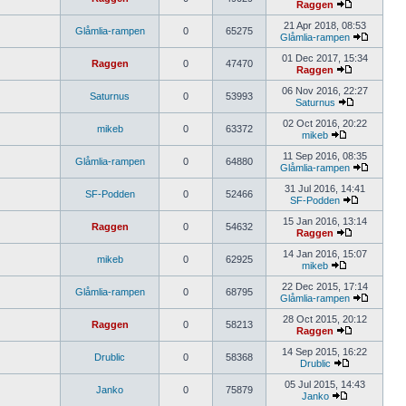
Raggen
21 Apr 2018, 08:53
Glåmlia-rampen
0
65275
Glåmlia-rampen
01 Dec 2017, 15:34
Raggen
0
47470
Raggen
06 Nov 2016, 22:27
Saturnus
0
53993
Saturnus
02 Oct 2016, 20:22
mikeb
0
63372
mikeb
11 Sep 2016, 08:35
Glåmlia-rampen
0
64880
Glåmlia-rampen
31 Jul 2016, 14:41
SF-Podden
0
52466
SF-Podden
15 Jan 2016, 13:14
Raggen
0
54632
Raggen
14 Jan 2016, 15:07
mikeb
0
62925
mikeb
22 Dec 2015, 17:14
Glåmlia-rampen
0
68795
Glåmlia-rampen
28 Oct 2015, 20:12
Raggen
0
58213
Raggen
14 Sep 2015, 16:22
Drublic
0
58368
Drublic
05 Jul 2015, 14:43
Janko
0
75879
Janko