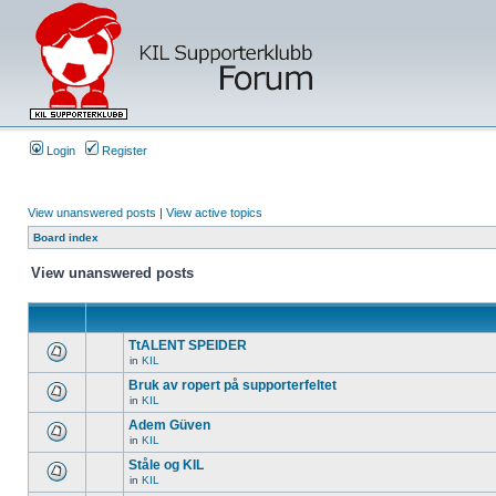
Login
Register
View unanswered posts
|
View active topics
Board index
View unanswered posts
TtALENT SPEIDER
in
KIL
Bruk av ropert på supporterfeltet
in
KIL
Adem Güven
in
KIL
Ståle og KIL
in
KIL