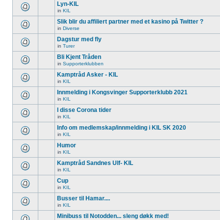
Lyn-KIL
in
KIL
Slik blir du affiliert partner med et kasino på Twitter ?
in
Diverse
Dagstur med fly
in
Turer
Bli Kjent Tråden
in
Supporterklubben
Kamptråd Asker - KIL
in
KIL
Innmelding i Kongsvinger Supporterklubb 2021
in
KIL
I disse Corona tider
in
KIL
Info om medlemskap/innmelding i KIL SK 2020
in
KIL
Humor
in
KIL
Kamptråd Sandnes Ulf- KIL
in
KIL
Cup
in
KIL
Busser til Hamar....
in
KIL
Minibuss til Notodden... sleng døkk med!