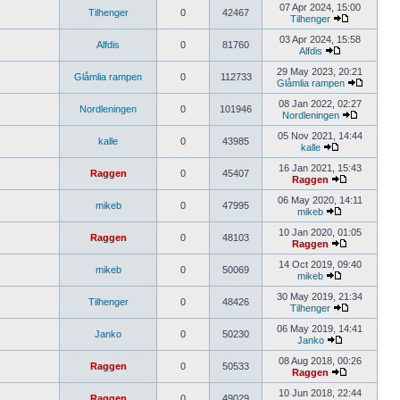
07 Apr 2024, 15:00
Tilhenger
0
42467
Tilhenger
03 Apr 2024, 15:58
Alfdis
0
81760
Alfdis
29 May 2023, 20:21
Glåmlia rampen
0
112733
Glåmlia rampen
08 Jan 2022, 02:27
Nordleningen
0
101946
Nordleningen
05 Nov 2021, 14:44
kalle
0
43985
kalle
16 Jan 2021, 15:43
Raggen
0
45407
Raggen
06 May 2020, 14:11
mikeb
0
47995
mikeb
10 Jan 2020, 01:05
Raggen
0
48103
Raggen
14 Oct 2019, 09:40
mikeb
0
50069
mikeb
30 May 2019, 21:34
Tilhenger
0
48426
Tilhenger
06 May 2019, 14:41
Janko
0
50230
Janko
08 Aug 2018, 00:26
Raggen
0
50533
Raggen
10 Jun 2018, 22:44
Raggen
0
49029