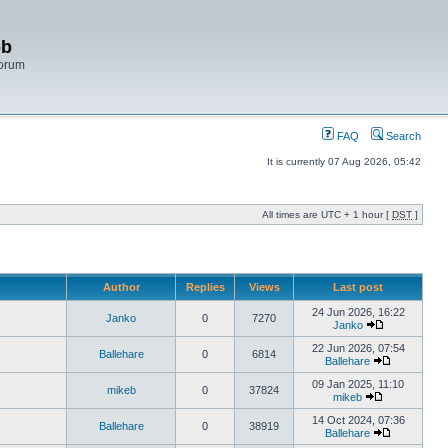
bb
Forum
FAQ
Search
It is currently 07 Aug 2026, 05:42
All times are UTC + 1 hour [
DST
]
Author
Replies
Views
Last post
24 Jun 2026, 16:22
Janko
0
7270
Janko
22 Jun 2026, 07:54
Ballehare
0
6814
Ballehare
09 Jan 2025, 11:10
mikeb
0
37824
mikeb
14 Oct 2024, 07:36
Ballehare
0
38919
Ballehare