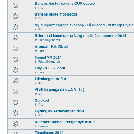
Banens beste i dagens CUP oppgjør
in
KIL
Banens beste mot Rødde
in
KIL
Ny supportersjappe skal opp - På dugnad - Vi trenger hjelp
in
KIL
Billetter til landskamp: Norge-Italia 9. september 2014
in
Fotball generelt
Arendal - KIL 26. juli
in
Turer
Foppal VM 2014
in
Fotball generelt
Fløy - KIL 27. april
in
Turer
#denlangestraffen
in
KIL
Vi vil ha penga dine....NÅ!!! :-)
in
KIL
Gult kort
in
KIL
Flytting av seriekamper 2014
in
KIL
Dommerstanden trenger nye folk!!!
in
Diverse
Tippeligaen 2014