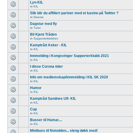
Lyn-KIL
in
KIL
Slik blir du affiliert partner med et kasino på Twitter ?
in
Diverse
Dagstur med fly
in
Turer
Bli Kjent Tråden
in
Supporterklubben
Kamptråd Asker - KIL
in
KIL
Innmelding i Kongsvinger Supporterklubb 2021
in
KIL
I disse Corona tider
in
KIL
Info om medlemskap/innmelding i KIL SK 2020
in
KIL
Humor
in
KIL
Kamptråd Sandnes Ulf- KIL
in
KIL
Cup
in
KIL
Busser til Hamar....
in
KIL
Minibuss til Notodden... sleng døkk med!