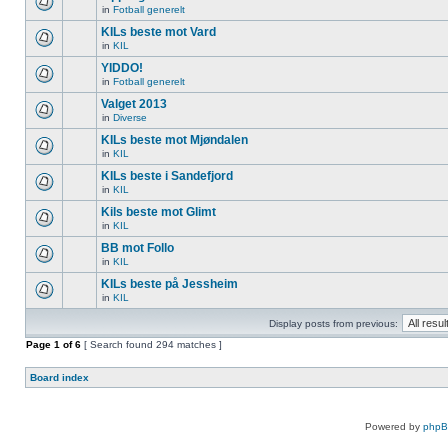
in
Fotball generelt
KILs beste mot Vard
in
KIL
YIDDO!
in
Fotball generelt
Valget 2013
in
Diverse
KILs beste mot Mjøndalen
in
KIL
KILs beste i Sandefjord
in
KIL
Kils beste mot Glimt
in
KIL
BB mot Follo
in
KIL
KILs beste på Jessheim
in
KIL
Display posts from previous:
Page
1
of
6
[ Search found 294 matches ]
Board index
Powered by
php