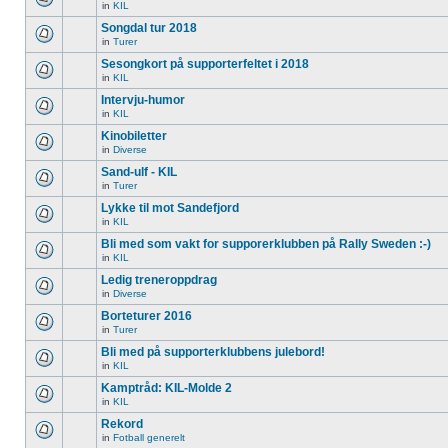
in
KIL
Songdal tur 2018
in
Turer
Sesongkort på supporterfeltet i 2018
in
KIL
Intervju-humor
in
KIL
Kinobiletter
in
Diverse
Sand-ulf - KIL
in
Turer
Lykke til mot Sandefjord
in
KIL
Bli med som vakt for supporerklubben på Rally Sweden :-)
in
KIL
Ledig treneroppdrag
in
Diverse
Borteturer 2016
in
Turer
Bli med på supporterklubbens julebord!
in
KIL
Kamptråd: KIL-Molde 2
in
KIL
Rekord
in
Fotball generelt