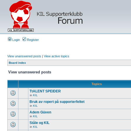
Login
Register
View unanswered posts
|
View active topics
Board index
View unanswered posts
Topics
TtALENT SPEIDER
in
KIL
Bruk av ropert på supporterfeltet
in
KIL
Adem Güven
in
KIL
Ståle og KIL
in
KIL