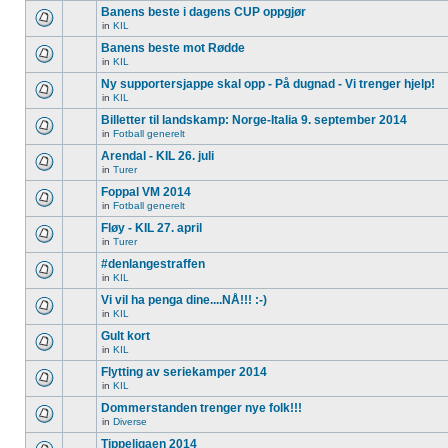
Banens beste i dagens CUP oppgjør
in
KIL
Banens beste mot Rødde
in
KIL
Ny supportersjappe skal opp - På dugnad - Vi trenger hjelp!
in
KIL
Billetter til landskamp: Norge-Italia 9. september 2014
in
Fotball generelt
Arendal - KIL 26. juli
in
Turer
Foppal VM 2014
in
Fotball generelt
Fløy - KIL 27. april
in
Turer
#denlangestraffen
in
KIL
Vi vil ha penga dine....NÅ!!! :-)
in
KIL
Gult kort
in
KIL
Flytting av seriekamper 2014
in
KIL
Dommerstanden trenger nye folk!!!
in
Diverse
Tippeligaen 2014