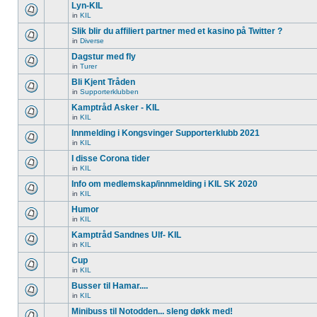
Lyn-KIL
in
KIL
Slik blir du affiliert partner med et kasino på Twitter ?
in
Diverse
Dagstur med fly
in
Turer
Bli Kjent Tråden
in
Supporterklubben
Kamptråd Asker - KIL
in
KIL
Innmelding i Kongsvinger Supporterklubb 2021
in
KIL
I disse Corona tider
in
KIL
Info om medlemskap/innmelding i KIL SK 2020
in
KIL
Humor
in
KIL
Kamptråd Sandnes Ulf- KIL
in
KIL
Cup
in
KIL
Busser til Hamar....
in
KIL
Minibuss til Notodden... sleng døkk med!