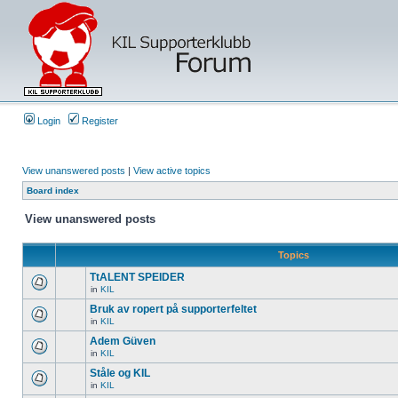
Login
Register
View unanswered posts
|
View active topics
Board index
View unanswered posts
Topics
TtALENT SPEIDER
in
KIL
Bruk av ropert på supporterfeltet
in
KIL
Adem Güven
in
KIL
Ståle og KIL
in
KIL