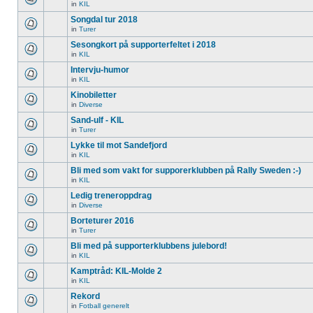
in
KIL
Songdal tur 2018
in
Turer
Sesongkort på supporterfeltet i 2018
in
KIL
Intervju-humor
in
KIL
Kinobiletter
in
Diverse
Sand-ulf - KIL
in
Turer
Lykke til mot Sandefjord
in
KIL
Bli med som vakt for supporerklubben på Rally Sweden :-)
in
KIL
Ledig treneroppdrag
in
Diverse
Borteturer 2016
in
Turer
Bli med på supporterklubbens julebord!
in
KIL
Kamptråd: KIL-Molde 2
in
KIL
Rekord
in
Fotball generelt