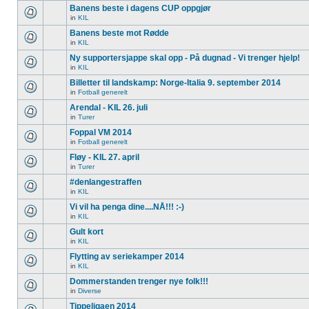
Banens beste i dagens CUP oppgjør
in
KIL
Banens beste mot Rødde
in
KIL
Ny supportersjappe skal opp - På dugnad - Vi trenger hjelp!
in
KIL
Billetter til landskamp: Norge-Italia 9. september 2014
in
Fotball generelt
Arendal - KIL 26. juli
in
Turer
Foppal VM 2014
in
Fotball generelt
Fløy - KIL 27. april
in
Turer
#denlangestraffen
in
KIL
Vi vil ha penga dine....NÅ!!! :-)
in
KIL
Gult kort
in
KIL
Flytting av seriekamper 2014
in
KIL
Dommerstanden trenger nye folk!!!
in
Diverse
Tippeligaen 2014