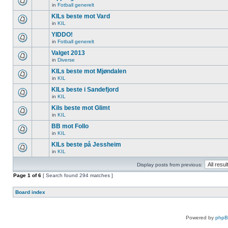
in
Fotball generelt
KILs beste mot Vard
in
KIL
YIDDO!
in
Fotball generelt
Valget 2013
in
Diverse
KILs beste mot Mjøndalen
in
KIL
KILs beste i Sandefjord
in
KIL
Kils beste mot Glimt
in
KIL
BB mot Follo
in
KIL
KILs beste på Jessheim
in
KIL
Display posts from previous:
Page
1
of
6
[ Search found 294 matches ]
Board index
Powered by
php