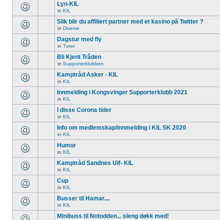
Lyn-KIL
in
KIL
Slik blir du affiliert partner med et kasino på Twitter ?
in
Diverse
Dagstur med fly
in
Turer
Bli Kjent Tråden
in
Supporterklubben
Kamptråd Asker - KIL
in
KIL
Innmelding i Kongsvinger Supporterklubb 2021
in
KIL
I disse Corona tider
in
KIL
Info om medlemskap/innmelding i KIL SK 2020
in
KIL
Humor
in
KIL
Kamptråd Sandnes Ulf- KIL
in
KIL
Cup
in
KIL
Busser til Hamar....
in
KIL
Minibuss til Notodden... sleng døkk med!