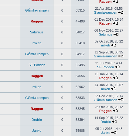
Raggen
21 Apr 2018, 08:53
Glåmlia-rampen
0
65315
Glåmlia-rampen
01 Dec 2017, 15:34
Raggen
0
47498
Raggen
06 Nov 2016, 22:27
Saturnus
0
54017
Saturnus
02 Oct 2016, 20:22
mikeb
0
63410
mikeb
11 Sep 2016, 08:35
Glåmlia-rampen
0
64917
Glåmlia-rampen
31 Jul 2016, 14:41
SF-Podden
0
52495
SF-Podden
15 Jan 2016, 13:14
Raggen
0
54656
Raggen
14 Jan 2016, 15:07
mikeb
0
62962
mikeb
22 Dec 2015, 17:14
Glåmlia-rampen
0
68833
Glåmlia-rampen
28 Oct 2015, 20:12
Raggen
0
58245
Raggen
14 Sep 2015, 16:22
Drublic
0
58394
Drublic
05 Jul 2015, 14:43
Janko
0
75908
Janko