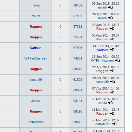
03 Jun 2015, 23:12
mikeb
0
58439
mikeb
26 Apr 2015, 00:06
mikeb
0
57995
mikeb
26 Jan 2015, 13:27
Raggen
0
57361
Raggen
05 Aug 2014, 10:57
Raggen
0
75501
Raggen
14 Jul 2014, 18:49
Karlsen
0
67905
Karlsen
16 Jun 2014, 00:22
WTFimNasreen
0
74801
WTFimNasreen
22 Apr 2014, 09:31
Raggen
0
68510
Raggen
20 Apr 2014, 08:25
gonzo99
0
61802
gonzo99
07 Apr 2014, 14:36
Raggen
0
60091
Raggen
25 Mar 2014, 16:35
Janko
0
63121
Janko
11 Mar 2014, 13:45
Raggen
0
59196
Raggen
06 Mar 2014, 12:02
Innflytteren
0
68612
Innflytteren
09 Dec 2013, 15:14