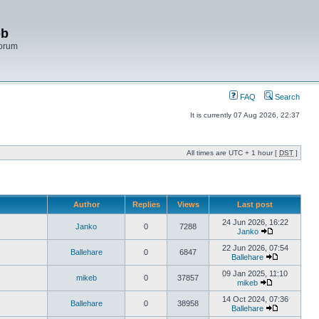
bb
Forum
FAQ
Search
It is currently 07 Aug 2026, 22:37
All times are UTC + 1 hour [
DST
]
Author
Replies
Views
Last post
24 Jun 2026, 16:22
Janko
0
7288
Janko
22 Jun 2026, 07:54
Ballehare
0
6847
Ballehare
09 Jan 2025, 11:10
mikeb
0
37857
mikeb
14 Oct 2024, 07:36
Ballehare
0
38958
Ballehare