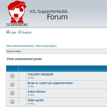
Login
Register
View unanswered posts
|
View active topics
Board index
View unanswered posts
TtALENT SPEIDER
in
KIL
Bruk av ropert på supporterfeltet
in
KIL
Adem Güven
in
KIL
Ståle og KIL
in
KIL