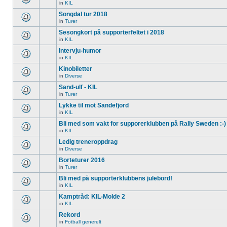
in
KIL
Songdal tur 2018
in
Turer
Sesongkort på supporterfeltet i 2018
in
KIL
Intervju-humor
in
KIL
Kinobiletter
in
Diverse
Sand-ulf - KIL
in
Turer
Lykke til mot Sandefjord
in
KIL
Bli med som vakt for supporerklubben på Rally Sweden :-)
in
KIL
Ledig treneroppdrag
in
Diverse
Borteturer 2016
in
Turer
Bli med på supporterklubbens julebord!
in
KIL
Kamptråd: KIL-Molde 2
in
KIL
Rekord
in
Fotball generelt