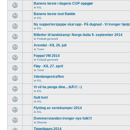
Banens beste i dagens CUP oppgjør
in
KIL
Banens beste mot Rødde
in
KIL
Ny supportersjappe skal opp - På dugnad - Vi trenger hjelp
in
KIL
Billetter til landskamp: Norge-Italia 9. september 2014
in
Fotball generelt
Arendal - KIL 26. juli
in
Turer
Foppal VM 2014
in
Fotball generelt
Fløy - KIL 27. april
in
Turer
#denlangestraffen
in
KIL
Vi vil ha penga dine....NÅ!!! :-)
in
KIL
Gult kort
in
KIL
Flytting av seriekamper 2014
in
KIL
Dommerstanden trenger nye folk!!!
in
Diverse
Tippeligaen 2014