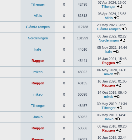
07 Apr 2024, 15:00
Tilhenger
0
42498
Tilhenger
03 Apr 2024, 15:58
Alfdis
0
81813
Alfdis
29 May 2023, 20:21
Glåmlia rampen
0
112788
Glåmlia rampen
08 Jan 2022, 02:27
Nordleningen
0
101999
Nordleningen
05 Nov 2021, 14:44
kalle
0
44010
kalle
16 Jan 2021, 15:43
Raggen
0
45441
Raggen
06 May 2020, 14:11
mikeb
0
48022
mikeb
10 Jan 2020, 01:05
Raggen
0
48135
Raggen
14 Oct 2019, 09:40
mikeb
0
50098
mikeb
30 May 2019, 21:34
Tilhenger
0
48457
Tilhenger
06 May 2019, 14:41
Janko
0
50262
Janko
08 Aug 2018, 00:26
Raggen
0
50566
Raggen
10 Jun 2018, 22:44
Raggen
0
49057