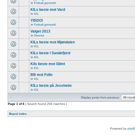
in
Fotball generelt
KILs beste mot Vard
in
KIL
YIDDO!
in
Fotball generelt
Valget 2013
in
Diverse
KILs beste mot Mjøndalen
in
KIL
KILs beste i Sandefjord
in
KIL
Kils beste mot Glimt
in
KIL
BB mot Follo
in
KIL
KILs beste på Jessheim
in
KIL
Display posts from previous:
Page
1
of
6
[ Search found 294 matches ]
Board index
Powered by
php