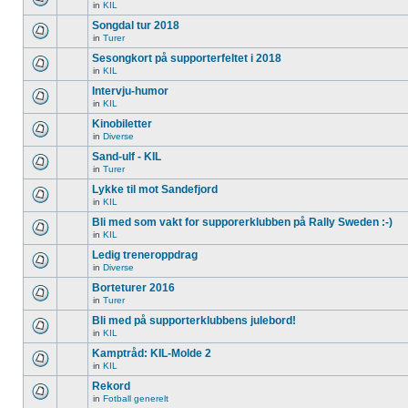
in
KIL
Songdal tur 2018
in
Turer
Sesongkort på supporterfeltet i 2018
in
KIL
Intervju-humor
in
KIL
Kinobiletter
in
Diverse
Sand-ulf - KIL
in
Turer
Lykke til mot Sandefjord
in
KIL
Bli med som vakt for supporerklubben på Rally Sweden :-)
in
KIL
Ledig treneroppdrag
in
Diverse
Borteturer 2016
in
Turer
Bli med på supporterklubbens julebord!
in
KIL
Kamptråd: KIL-Molde 2
in
KIL
Rekord
in
Fotball generelt