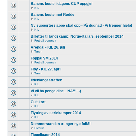
Banens beste i dagens CUP oppgjør
in
KIL
Banens beste mot Rødde
in
KIL
Ny supportersjappe skal opp - På dugnad - Vi trenger hjelp!
in
KIL
Billetter til landskamp: Norge-Italia 9. september 2014
in
Fotball generelt
Arendal - KIL 26. juli
in
Turer
Foppal VM 2014
in
Fotball generelt
Fløy - KIL 27. april
in
Turer
#denlangestraffen
in
KIL
Vi vil ha penga dine....NÅ!!! :-)
in
KIL
Gult kort
in
KIL
Flytting av seriekamper 2014
in
KIL
Dommerstanden trenger nye folk!!!
in
Diverse
Tippeligaen 2014