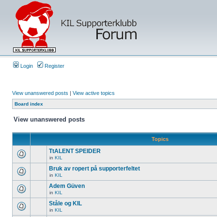
Login
Register
View unanswered posts
|
View active topics
Board index
View unanswered posts
Topics
TtALENT SPEIDER
in
KIL
Bruk av ropert på supporterfeltet
in
KIL
Adem Güven
in
KIL
Ståle og KIL
in
KIL