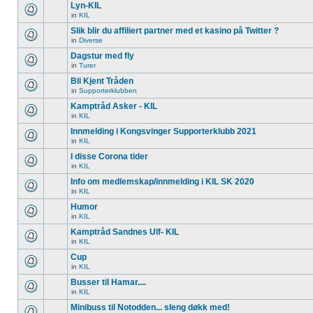
Lyn-KIL
in
KIL
Slik blir du affiliert partner med et kasino på Twitter ?
in
Diverse
Dagstur med fly
in
Turer
Bli Kjent Tråden
in
Supporterklubben
Kamptråd Asker - KIL
in
KIL
Innmelding i Kongsvinger Supporterklubb 2021
in
KIL
I disse Corona tider
in
KIL
Info om medlemskap/innmelding i KIL SK 2020
in
KIL
Humor
in
KIL
Kamptråd Sandnes Ulf- KIL
in
KIL
Cup
in
KIL
Busser til Hamar....
in
KIL
Minibuss til Notodden... sleng døkk med!