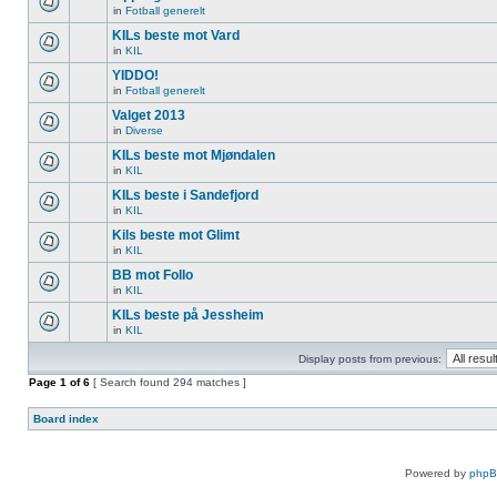
in
Fotball generelt
KILs beste mot Vard
in
KIL
YIDDO!
in
Fotball generelt
Valget 2013
in
Diverse
KILs beste mot Mjøndalen
in
KIL
KILs beste i Sandefjord
in
KIL
Kils beste mot Glimt
in
KIL
BB mot Follo
in
KIL
KILs beste på Jessheim
in
KIL
Display posts from previous:
Page
1
of
6
[ Search found 294 matches ]
Board index
Powered by
php