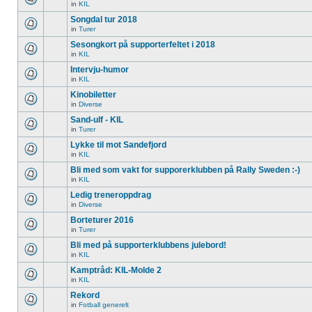
in
KIL
Songdal tur 2018
in
Turer
Sesongkort på supporterfeltet i 2018
in
KIL
Intervju-humor
in
KIL
Kinobiletter
in
Diverse
Sand-ulf - KIL
in
Turer
Lykke til mot Sandefjord
in
KIL
Bli med som vakt for supporerklubben på Rally Sweden :-)
in
KIL
Ledig treneroppdrag
in
Diverse
Borteturer 2016
in
Turer
Bli med på supporterklubbens julebord!
in
KIL
Kamptråd: KIL-Molde 2
in
KIL
Rekord
in
Fotball generelt