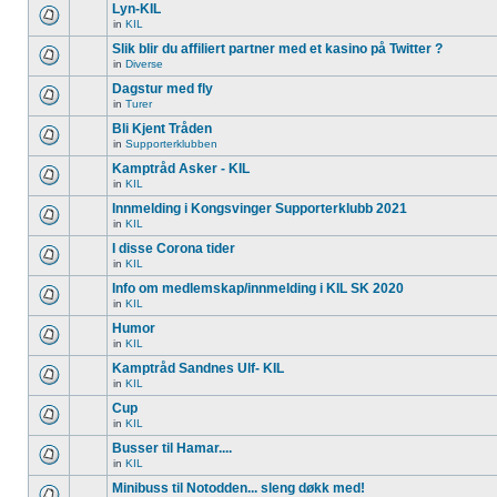
Lyn-KIL
in
KIL
Slik blir du affiliert partner med et kasino på Twitter ?
in
Diverse
Dagstur med fly
in
Turer
Bli Kjent Tråden
in
Supporterklubben
Kamptråd Asker - KIL
in
KIL
Innmelding i Kongsvinger Supporterklubb 2021
in
KIL
I disse Corona tider
in
KIL
Info om medlemskap/innmelding i KIL SK 2020
in
KIL
Humor
in
KIL
Kamptråd Sandnes Ulf- KIL
in
KIL
Cup
in
KIL
Busser til Hamar....
in
KIL
Minibuss til Notodden... sleng døkk med!