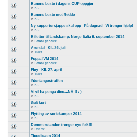
Banens beste i dagens CUP oppgjør
in
KIL
Banens beste mot Rødde
in
KIL
Ny supportersjappe skal opp - På dugnad - Vi trenger hjelp!
in
KIL
Billetter til landskamp: Norge-Italia 9. september 2014
in
Fotball generelt
Arendal - KIL 26. juli
in
Turer
Foppal VM 2014
in
Fotball generelt
Fløy - KIL 27. april
in
Turer
#denlangestraffen
in
KIL
Vi vil ha penga dine....NÅ!!! :-)
in
KIL
Gult kort
in
KIL
Flytting av seriekamper 2014
in
KIL
Dommerstanden trenger nye folk!!!
in
Diverse
Tippeligaen 2014