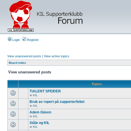
Login
Register
View unanswered posts
|
View active topics
Board index
View unanswered posts
Topics
TtALENT SPEIDER
in
KIL
Bruk av ropert på supporterfeltet
in
KIL
Adem Güven
in
KIL
Ståle og KIL
in
KIL