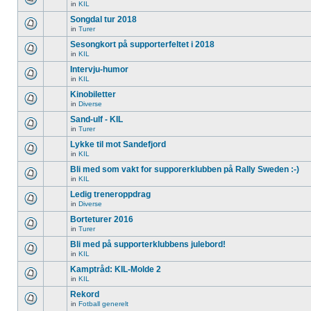
in
KIL
Songdal tur 2018
in
Turer
Sesongkort på supporterfeltet i 2018
in
KIL
Intervju-humor
in
KIL
Kinobiletter
in
Diverse
Sand-ulf - KIL
in
Turer
Lykke til mot Sandefjord
in
KIL
Bli med som vakt for supporerklubben på Rally Sweden :-)
in
KIL
Ledig treneroppdrag
in
Diverse
Borteturer 2016
in
Turer
Bli med på supporterklubbens julebord!
in
KIL
Kamptråd: KIL-Molde 2
in
KIL
Rekord
in
Fotball generelt