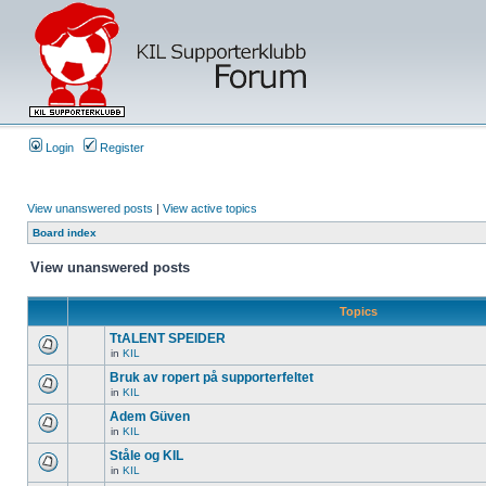
Login
Register
View unanswered posts
|
View active topics
Board index
View unanswered posts
Topics
TtALENT SPEIDER
in
KIL
Bruk av ropert på supporterfeltet
in
KIL
Adem Güven
in
KIL
Ståle og KIL
in
KIL