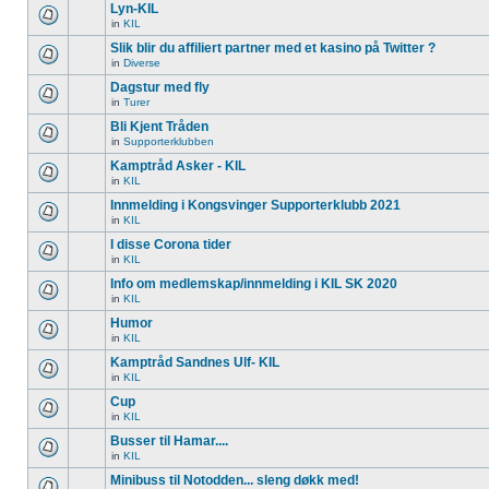
Lyn-KIL
in
KIL
Slik blir du affiliert partner med et kasino på Twitter ?
in
Diverse
Dagstur med fly
in
Turer
Bli Kjent Tråden
in
Supporterklubben
Kamptråd Asker - KIL
in
KIL
Innmelding i Kongsvinger Supporterklubb 2021
in
KIL
I disse Corona tider
in
KIL
Info om medlemskap/innmelding i KIL SK 2020
in
KIL
Humor
in
KIL
Kamptråd Sandnes Ulf- KIL
in
KIL
Cup
in
KIL
Busser til Hamar....
in
KIL
Minibuss til Notodden... sleng døkk med!