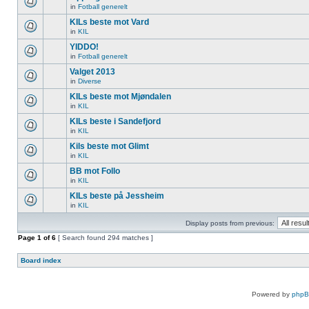
in
Fotball generelt
KILs beste mot Vard
in
KIL
YIDDO!
in
Fotball generelt
Valget 2013
in
Diverse
KILs beste mot Mjøndalen
in
KIL
KILs beste i Sandefjord
in
KIL
Kils beste mot Glimt
in
KIL
BB mot Follo
in
KIL
KILs beste på Jessheim
in
KIL
Display posts from previous:
Page
1
of
6
[ Search found 294 matches ]
Board index
Powered by
php