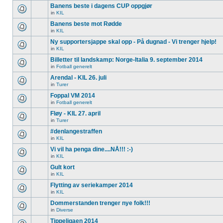
Banens beste i dagens CUP oppgjør
in
KIL
Banens beste mot Rødde
in
KIL
Ny supportersjappe skal opp - På dugnad - Vi trenger hjelp!
in
KIL
Billetter til landskamp: Norge-Italia 9. september 2014
in
Fotball generelt
Arendal - KIL 26. juli
in
Turer
Foppal VM 2014
in
Fotball generelt
Fløy - KIL 27. april
in
Turer
#denlangestraffen
in
KIL
Vi vil ha penga dine....NÅ!!! :-)
in
KIL
Gult kort
in
KIL
Flytting av seriekamper 2014
in
KIL
Dommerstanden trenger nye folk!!!
in
Diverse
Tippeligaen 2014