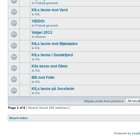
in
Fotball generelt
KILs beste mot Vard
in
KIL
YIDDO!
in
Fotball generelt
Valget 2013
in
Diverse
KILs beste mot Mjøndalen
in
KIL
KILs beste i Sandefjord
in
KIL
Kils beste mot Glimt
in
KIL
BB mot Follo
in
KIL
KILs beste på Jessheim
in
KIL
Display posts from previous:
Page
1
of
6
[ Search found 294 matches ]
Board index
Powered by
php