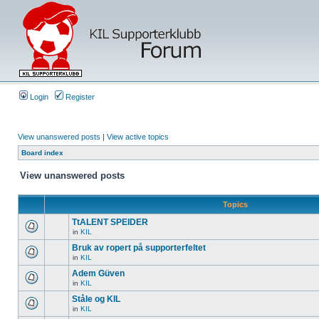
Login
Register
View unanswered posts
|
View active topics
Board index
View unanswered posts
Topics
TtALENT SPEIDER
in
KIL
Bruk av ropert på supporterfeltet
in
KIL
Adem Güven
in
KIL
Ståle og KIL
in
KIL