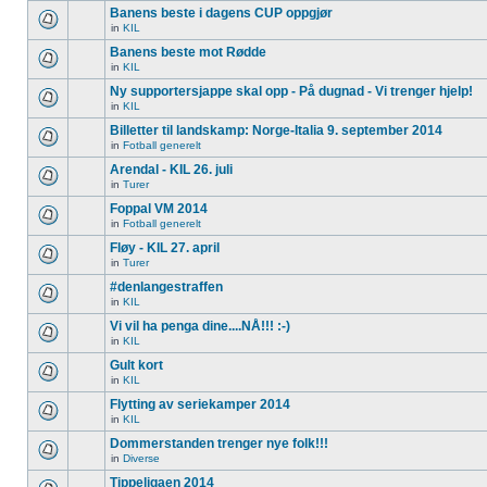
Banens beste i dagens CUP oppgjør
in
KIL
Banens beste mot Rødde
in
KIL
Ny supportersjappe skal opp - På dugnad - Vi trenger hjelp!
in
KIL
Billetter til landskamp: Norge-Italia 9. september 2014
in
Fotball generelt
Arendal - KIL 26. juli
in
Turer
Foppal VM 2014
in
Fotball generelt
Fløy - KIL 27. april
in
Turer
#denlangestraffen
in
KIL
Vi vil ha penga dine....NÅ!!! :-)
in
KIL
Gult kort
in
KIL
Flytting av seriekamper 2014
in
KIL
Dommerstanden trenger nye folk!!!
in
Diverse
Tippeligaen 2014