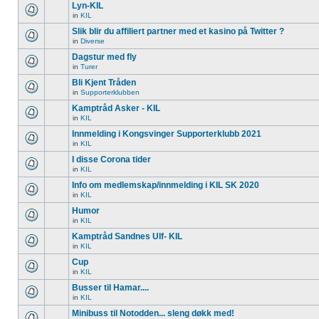
Lyn-KIL
in
KIL
Slik blir du affiliert partner med et kasino på Twitter ?
in
Diverse
Dagstur med fly
in
Turer
Bli Kjent Tråden
in
Supporterklubben
Kamptråd Asker - KIL
in
KIL
Innmelding i Kongsvinger Supporterklubb 2021
in
KIL
I disse Corona tider
in
KIL
Info om medlemskap/innmelding i KIL SK 2020
in
KIL
Humor
in
KIL
Kamptråd Sandnes Ulf- KIL
in
KIL
Cup
in
KIL
Busser til Hamar....
in
KIL
Minibuss til Notodden... sleng døkk med!