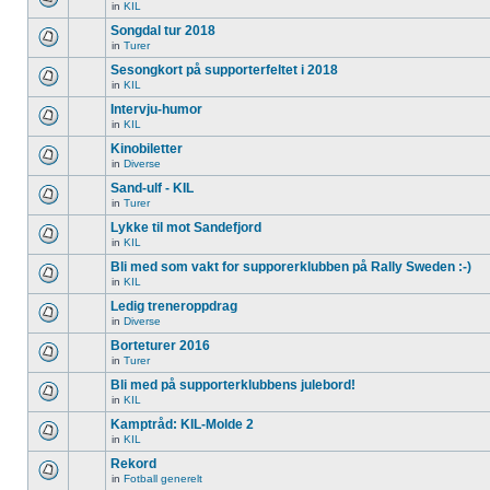
in
KIL
Songdal tur 2018
in
Turer
Sesongkort på supporterfeltet i 2018
in
KIL
Intervju-humor
in
KIL
Kinobiletter
in
Diverse
Sand-ulf - KIL
in
Turer
Lykke til mot Sandefjord
in
KIL
Bli med som vakt for supporerklubben på Rally Sweden :-)
in
KIL
Ledig treneroppdrag
in
Diverse
Borteturer 2016
in
Turer
Bli med på supporterklubbens julebord!
in
KIL
Kamptråd: KIL-Molde 2
in
KIL
Rekord
in
Fotball generelt