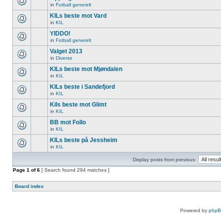
in
Fotball generelt
KILs beste mot Vard
in
KIL
YIDDO!
in
Fotball generelt
Valget 2013
in
Diverse
KILs beste mot Mjøndalen
in
KIL
KILs beste i Sandefjord
in
KIL
Kils beste mot Glimt
in
KIL
BB mot Follo
in
KIL
KILs beste på Jessheim
in
KIL
Display posts from previous:
Page
1
of
6
[ Search found 294 matches ]
Board index
Powered by
php