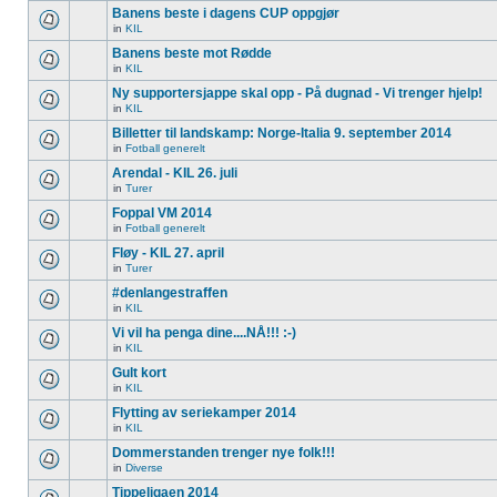
Banens beste i dagens CUP oppgjør
in
KIL
Banens beste mot Rødde
in
KIL
Ny supportersjappe skal opp - På dugnad - Vi trenger hjelp!
in
KIL
Billetter til landskamp: Norge-Italia 9. september 2014
in
Fotball generelt
Arendal - KIL 26. juli
in
Turer
Foppal VM 2014
in
Fotball generelt
Fløy - KIL 27. april
in
Turer
#denlangestraffen
in
KIL
Vi vil ha penga dine....NÅ!!! :-)
in
KIL
Gult kort
in
KIL
Flytting av seriekamper 2014
in
KIL
Dommerstanden trenger nye folk!!!
in
Diverse
Tippeligaen 2014