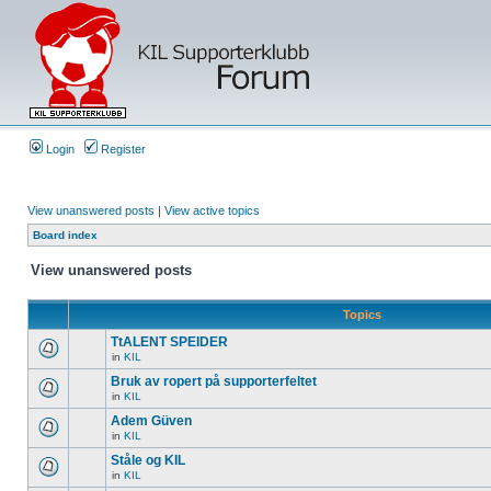
Login
Register
View unanswered posts
|
View active topics
Board index
View unanswered posts
Topics
TtALENT SPEIDER
in
KIL
Bruk av ropert på supporterfeltet
in
KIL
Adem Güven
in
KIL
Ståle og KIL
in
KIL