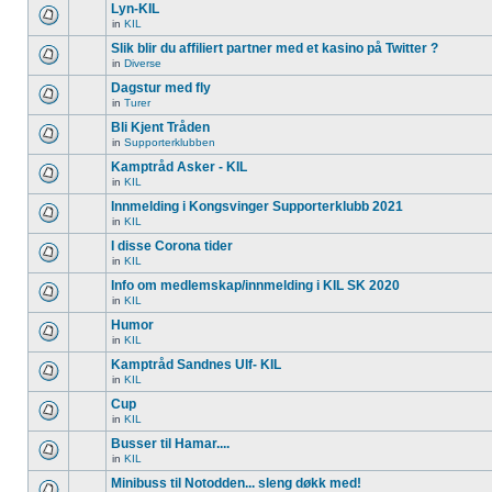
Lyn-KIL
in
KIL
Slik blir du affiliert partner med et kasino på Twitter ?
in
Diverse
Dagstur med fly
in
Turer
Bli Kjent Tråden
in
Supporterklubben
Kamptråd Asker - KIL
in
KIL
Innmelding i Kongsvinger Supporterklubb 2021
in
KIL
I disse Corona tider
in
KIL
Info om medlemskap/innmelding i KIL SK 2020
in
KIL
Humor
in
KIL
Kamptråd Sandnes Ulf- KIL
in
KIL
Cup
in
KIL
Busser til Hamar....
in
KIL
Minibuss til Notodden... sleng døkk med!