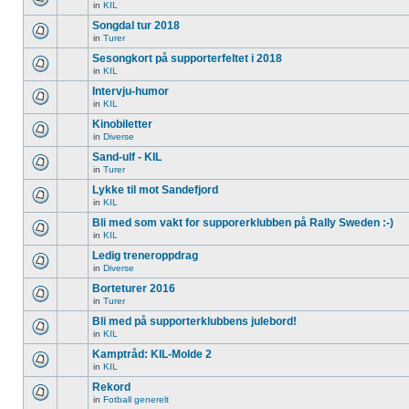
in
KIL
Songdal tur 2018
in
Turer
Sesongkort på supporterfeltet i 2018
in
KIL
Intervju-humor
in
KIL
Kinobiletter
in
Diverse
Sand-ulf - KIL
in
Turer
Lykke til mot Sandefjord
in
KIL
Bli med som vakt for supporerklubben på Rally Sweden :-)
in
KIL
Ledig treneroppdrag
in
Diverse
Borteturer 2016
in
Turer
Bli med på supporterklubbens julebord!
in
KIL
Kamptråd: KIL-Molde 2
in
KIL
Rekord
in
Fotball generelt