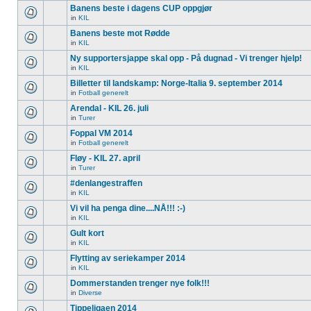
Banens beste i dagens CUP oppgjør
in
KIL
Banens beste mot Rødde
in
KIL
Ny supportersjappe skal opp - På dugnad - Vi trenger hjelp!
in
KIL
Billetter til landskamp: Norge-Italia 9. september 2014
in
Fotball generelt
Arendal - KIL 26. juli
in
Turer
Foppal VM 2014
in
Fotball generelt
Fløy - KIL 27. april
in
Turer
#denlangestraffen
in
KIL
Vi vil ha penga dine....NÅ!!! :-)
in
KIL
Gult kort
in
KIL
Flytting av seriekamper 2014
in
KIL
Dommerstanden trenger nye folk!!!
in
Diverse
Tippeligaen 2014