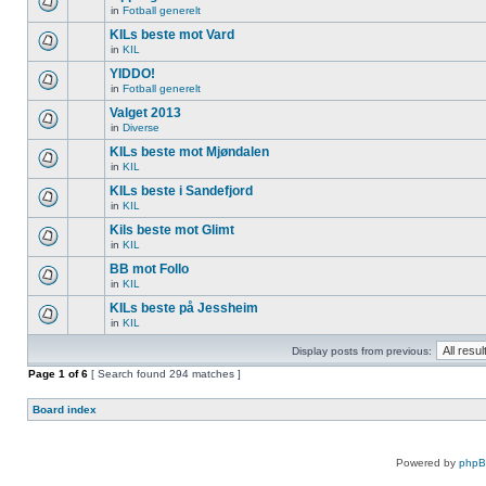
in
Fotball generelt
KILs beste mot Vard
in
KIL
YIDDO!
in
Fotball generelt
Valget 2013
in
Diverse
KILs beste mot Mjøndalen
in
KIL
KILs beste i Sandefjord
in
KIL
Kils beste mot Glimt
in
KIL
BB mot Follo
in
KIL
KILs beste på Jessheim
in
KIL
Display posts from previous:
Page
1
of
6
[ Search found 294 matches ]
Board index
Powered by
php