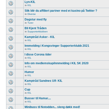
Lyn-KIL
in
KIL
Slik blir du affiliert partner med et kasino på Twitter ?
in
Diverse
Dagstur med fly
in
Turer
Bli Kjent Tråden
in
Supporterklubben
Kamptråd Asker - KIL
in
KIL
Innmelding i Kongsvinger Supporterklubb 2021
in
KIL
I disse Corona tider
in
KIL
Info om medlemskap/innmelding i KIL SK 2020
in
KIL
Humor
in
KIL
Kamptråd Sandnes Ulf- KIL
in
KIL
Cup
in
KIL
Busser til Hamar....
in
KIL
Minibuss til Notodden... sleng døkk med!