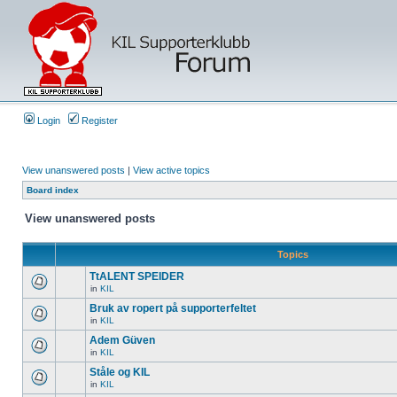
Login
Register
View unanswered posts
|
View active topics
Board index
View unanswered posts
Topics
TtALENT SPEIDER
in
KIL
Bruk av ropert på supporterfeltet
in
KIL
Adem Güven
in
KIL
Ståle og KIL
in
KIL