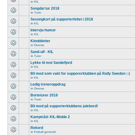
in
KIL
Songdal tur 2018
in
Turer
Sesongkort på supporterfeltet i 2018
in
KIL
Intervju-humor
in
KIL
Kinobiletter
in
Diverse
Sand-ulf - KIL
in
Turer
Lykke til mot Sandefjord
in
KIL
Bli med som vakt for supporerklubben på Rally Sweden :-)
in
KIL
Ledig treneroppdrag
in
Diverse
Borteturer 2016
in
Turer
Bli med på supporterklubbens julebord!
in
KIL
Kamptråd: KIL-Molde 2
in
KIL
Rekord
in
Fotball generelt