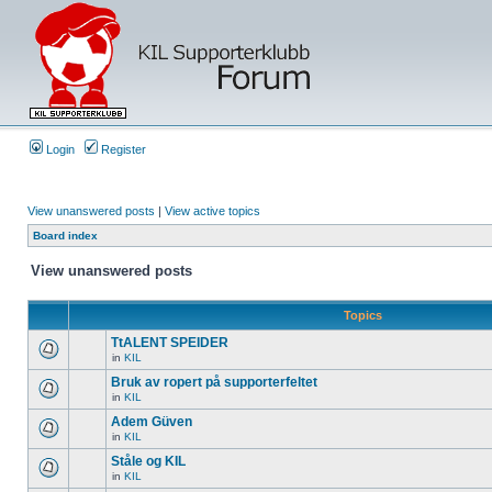
Login
Register
View unanswered posts
|
View active topics
Board index
View unanswered posts
Topics
TtALENT SPEIDER
in
KIL
Bruk av ropert på supporterfeltet
in
KIL
Adem Güven
in
KIL
Ståle og KIL
in
KIL