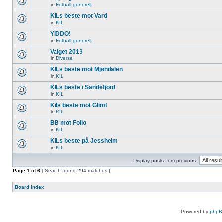
in
Fotball generelt
KILs beste mot Vard
in
KIL
YIDDO!
in
Fotball generelt
Valget 2013
in
Diverse
KILs beste mot Mjøndalen
in
KIL
KILs beste i Sandefjord
in
KIL
Kils beste mot Glimt
in
KIL
BB mot Follo
in
KIL
KILs beste på Jessheim
in
KIL
Display posts from previous:
Page
1
of
6
[ Search found 294 matches ]
Board index
Powered by
php