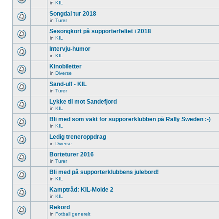
in
KIL
Songdal tur 2018
in
Turer
Sesongkort på supporterfeltet i 2018
in
KIL
Intervju-humor
in
KIL
Kinobiletter
in
Diverse
Sand-ulf - KIL
in
Turer
Lykke til mot Sandefjord
in
KIL
Bli med som vakt for supporerklubben på Rally Sweden :-)
in
KIL
Ledig treneroppdrag
in
Diverse
Borteturer 2016
in
Turer
Bli med på supporterklubbens julebord!
in
KIL
Kamptråd: KIL-Molde 2
in
KIL
Rekord
in
Fotball generelt