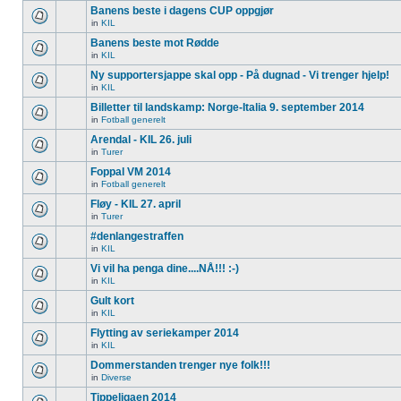
Banens beste i dagens CUP oppgjør
in
KIL
Banens beste mot Rødde
in
KIL
Ny supportersjappe skal opp - På dugnad - Vi trenger hjelp!
in
KIL
Billetter til landskamp: Norge-Italia 9. september 2014
in
Fotball generelt
Arendal - KIL 26. juli
in
Turer
Foppal VM 2014
in
Fotball generelt
Fløy - KIL 27. april
in
Turer
#denlangestraffen
in
KIL
Vi vil ha penga dine....NÅ!!! :-)
in
KIL
Gult kort
in
KIL
Flytting av seriekamper 2014
in
KIL
Dommerstanden trenger nye folk!!!
in
Diverse
Tippeligaen 2014