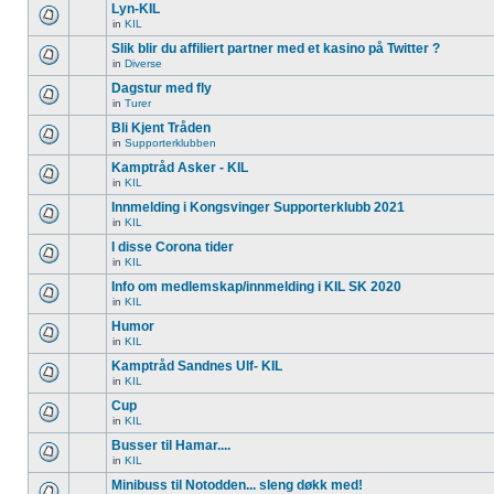
Lyn-KIL
in
KIL
Slik blir du affiliert partner med et kasino på Twitter ?
in
Diverse
Dagstur med fly
in
Turer
Bli Kjent Tråden
in
Supporterklubben
Kamptråd Asker - KIL
in
KIL
Innmelding i Kongsvinger Supporterklubb 2021
in
KIL
I disse Corona tider
in
KIL
Info om medlemskap/innmelding i KIL SK 2020
in
KIL
Humor
in
KIL
Kamptråd Sandnes Ulf- KIL
in
KIL
Cup
in
KIL
Busser til Hamar....
in
KIL
Minibuss til Notodden... sleng døkk med!