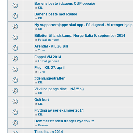
Banens beste i dagens CUP oppgjør
in
KIL
Banens beste mot Rødde
in
KIL
Ny supportersjappe skal opp - På dugnad - Vi trenger hjelp
in
KIL
Billetter til landskamp: Norge-Italia 9. september 2014
in
Fotball generelt
Arendal - KIL 26. juli
in
Turer
Foppal VM 2014
in
Fotball generelt
Fløy - KIL 27. april
in
Turer
#denlangestraffen
in
KIL
Vi vil ha penga dine....NÅ!!! :-)
in
KIL
Gult kort
in
KIL
Flytting av seriekamper 2014
in
KIL
Dommerstanden trenger nye folk!!!
in
Diverse
Tippeligaen 2014