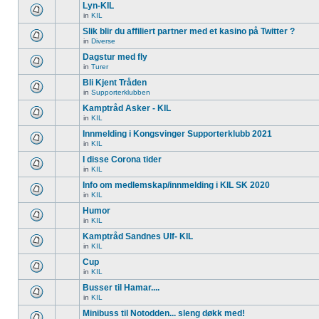
Lyn-KIL
in
KIL
Slik blir du affiliert partner med et kasino på Twitter ?
in
Diverse
Dagstur med fly
in
Turer
Bli Kjent Tråden
in
Supporterklubben
Kamptråd Asker - KIL
in
KIL
Innmelding i Kongsvinger Supporterklubb 2021
in
KIL
I disse Corona tider
in
KIL
Info om medlemskap/innmelding i KIL SK 2020
in
KIL
Humor
in
KIL
Kamptråd Sandnes Ulf- KIL
in
KIL
Cup
in
KIL
Busser til Hamar....
in
KIL
Minibuss til Notodden... sleng døkk med!