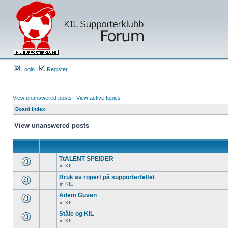
Login
Register
View unanswered posts
|
View active topics
Board index
View unanswered posts
TtALENT SPEIDER
in
KIL
Bruk av ropert på supporterfeltet
in
KIL
Adem Güven
in
KIL
Ståle og KIL
in
KIL