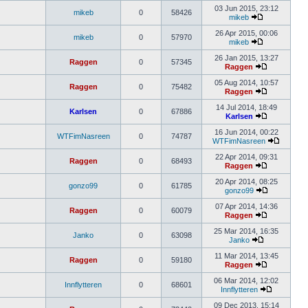
03 Jun 2015, 23:12
mikeb
0
58426
mikeb
26 Apr 2015, 00:06
mikeb
0
57970
mikeb
26 Jan 2015, 13:27
Raggen
0
57345
Raggen
05 Aug 2014, 10:57
Raggen
0
75482
Raggen
14 Jul 2014, 18:49
Karlsen
0
67886
Karlsen
16 Jun 2014, 00:22
WTFimNasreen
0
74787
WTFimNasreen
22 Apr 2014, 09:31
Raggen
0
68493
Raggen
20 Apr 2014, 08:25
gonzo99
0
61785
gonzo99
07 Apr 2014, 14:36
Raggen
0
60079
Raggen
25 Mar 2014, 16:35
Janko
0
63098
Janko
11 Mar 2014, 13:45
Raggen
0
59180
Raggen
06 Mar 2014, 12:02
Innflytteren
0
68601
Innflytteren
09 Dec 2013, 15:14