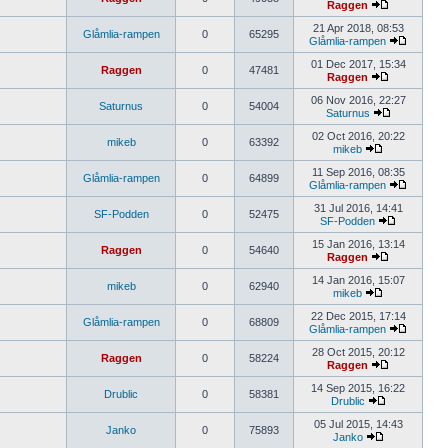
Raggen
21 Apr 2018, 08:53
Glåmlia-rampen
0
65295
Glåmlia-rampen
01 Dec 2017, 15:34
Raggen
0
47481
Raggen
06 Nov 2016, 22:27
Saturnus
0
54004
Saturnus
02 Oct 2016, 20:22
mikeb
0
63392
mikeb
11 Sep 2016, 08:35
Glåmlia-rampen
0
64899
Glåmlia-rampen
31 Jul 2016, 14:41
SF-Podden
0
52475
SF-Podden
15 Jan 2016, 13:14
Raggen
0
54640
Raggen
14 Jan 2016, 15:07
mikeb
0
62940
mikeb
22 Dec 2015, 17:14
Glåmlia-rampen
0
68809
Glåmlia-rampen
28 Oct 2015, 20:12
Raggen
0
58224
Raggen
14 Sep 2015, 16:22
Drublic
0
58381
Drublic
05 Jul 2015, 14:43
Janko
0
75893
Janko