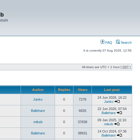
bb
Forum
FAQ
Search
It is currently 07 Aug 2026, 12:56
All times are UTC + 1 hour [
DST
]
Author
Replies
Views
Last post
24 Jun 2026, 16:22
Janko
0
7278
Janko
22 Jun 2026, 07:54
Ballehare
0
6826
Ballehare
09 Jan 2025, 11:10
mikeb
0
37838
mikeb
14 Oct 2024, 07:36
Ballehare
0
38931
Ballehare