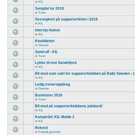
in
KIL
Songdal tur 2018
in
Turer
Sesongkort på supporterfeltet i 2018
in
KIL
Intervju-humor
in
KIL
Kinobiletter
in
Diverse
Sand-ulf - KIL
in
Turer
Lykke til mot Sandefjord
in
KIL
Bli med som vakt for supporerklubben på Rally Sweden :-)
in
KIL
Ledig treneroppdrag
in
Diverse
Borteturer 2016
in
Turer
Bli med på supporterklubbens julebord!
in
KIL
Kamptråd: KIL-Molde 2
in
KIL
Rekord
in
Fotball generelt