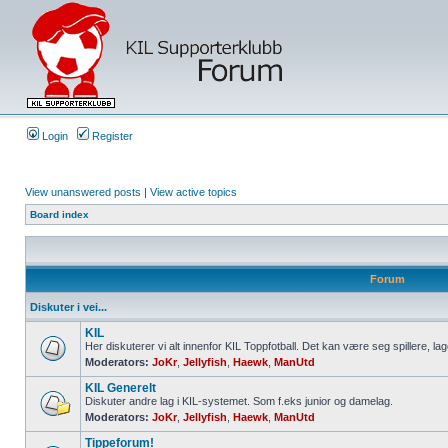
Login
Register
View unanswered posts
|
View active topics
Board index
Forum
Diskuter i vei...
KIL
Her diskuterer vi alt innenfor KIL Toppfotball. Det kan være seg spillere, lag
Moderators:
JoKr
,
Jellyfish
,
Haewk
,
ManUtd
KIL Generelt
Diskuter andre lag i KIL-systemet. Som f.eks junior og damelag.
Moderators:
JoKr
,
Jellyfish
,
Haewk
,
ManUtd
Tippeforum!