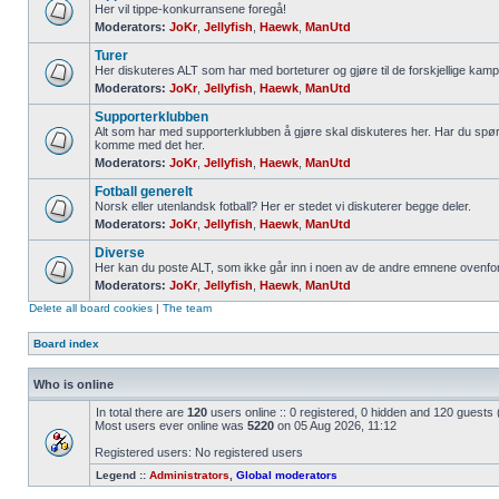
Her vil tippe-konkurransene foregå!
Moderators:
JoKr
,
Jellyfish
,
Haewk
,
ManUtd
Turer
Her diskuteres ALT som har med borteturer og gjøre til de forskjellige kamp
Moderators:
JoKr
,
Jellyfish
,
Haewk
,
ManUtd
Supporterklubben
Alt som har med supporterklubben å gjøre skal diskuteres her. Har du spør
komme med det her.
Moderators:
JoKr
,
Jellyfish
,
Haewk
,
ManUtd
Fotball generelt
Norsk eller utenlandsk fotball? Her er stedet vi diskuterer begge deler.
Moderators:
JoKr
,
Jellyfish
,
Haewk
,
ManUtd
Diverse
Her kan du poste ALT, som ikke går inn i noen av de andre emnene ovenfor
Moderators:
JoKr
,
Jellyfish
,
Haewk
,
ManUtd
Delete all board cookies
|
The team
Board index
Who is online
In total there are
120
users online :: 0 registered, 0 hidden and 120 guests
Most users ever online was
5220
on 05 Aug 2026, 11:12
Registered users: No registered users
Legend ::
Administrators
,
Global moderators