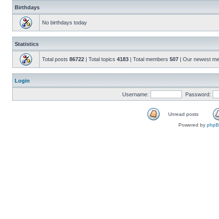
Birthdays
No birthdays today
Statistics
Total posts
86722
| Total topics
4183
| Total members
507
| Our newest m
Login
Username:
Password:
Unread posts
Powered by
php