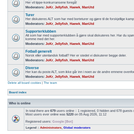
Her vil tippe-konkurransene foregå!
Moderators:
JoKr
,
Jellyfish
,
Haewk
,
ManUtd
Turer
Her diskuteres ALT som har med borteturer og gjøre til de forskjellige kamp
Moderators:
JoKr
,
Jellyfish
,
Haewk
,
ManUtd
Supporterklubben
Alt som har med supporterklubben å gjøre skal diskuteres her. Har du spør
komme med det her.
Moderators:
JoKr
,
Jellyfish
,
Haewk
,
ManUtd
Fotball generelt
Norsk eller utenlandsk fotball? Her er stedet vi diskuterer begge deler.
Moderators:
JoKr
,
Jellyfish
,
Haewk
,
ManUtd
Diverse
Her kan du poste ALT, som ikke går inn i noen av de andre emnene ovenfor
Moderators:
JoKr
,
Jellyfish
,
Haewk
,
ManUtd
Delete all board cookies
|
The team
Board index
Who is online
In total there are
679
users online :: 1 registered, 0 hidden and 678 guests
Most users ever online was
5220
on 05 Aug 2026, 11:12
Registered users:
Google [Bot]
Legend ::
Administrators
,
Global moderators