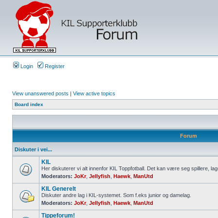
Login
Register
View unanswered posts
|
View active topics
Board index
Forum
Diskuter i vei...
KIL
Her diskuterer vi alt innenfor KIL Toppfotball. Det kan være seg spillere, lag
Moderators:
JoKr
,
Jellyfish
,
Haewk
,
ManUtd
KIL Generelt
Diskuter andre lag i KIL-systemet. Som f.eks junior og damelag.
Moderators:
JoKr
,
Jellyfish
,
Haewk
,
ManUtd
Tippeforum!