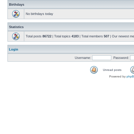
Birthdays
No birthdays today
Statistics
Total posts
86722
| Total topics
4183
| Total members
507
| Our newest m
Login
Username:
Password:
Unread posts
Powered by
php