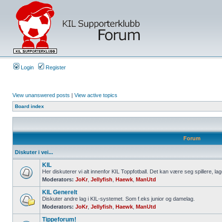
Login
Register
View unanswered posts
|
View active topics
Board index
Forum
Diskuter i vei...
KIL
Her diskuterer vi alt innenfor KIL Toppfotball. Det kan være seg spillere, lag
Moderators:
JoKr
,
Jellyfish
,
Haewk
,
ManUtd
KIL Generelt
Diskuter andre lag i KIL-systemet. Som f.eks junior og damelag.
Moderators:
JoKr
,
Jellyfish
,
Haewk
,
ManUtd
Tippeforum!