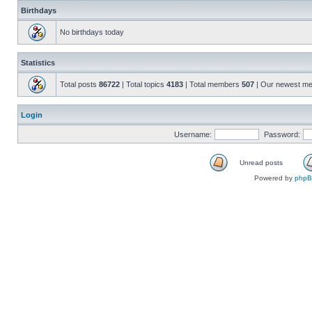
Birthdays
No birthdays today
Statistics
Total posts
86722
| Total topics
4183
| Total members
507
| Our newest m
Login
Username:
Password:
Unread posts
Powered by
php