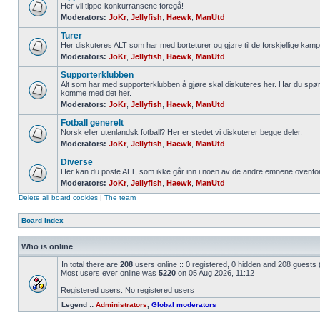
Her vil tippe-konkurransene foregå!
Moderators:
JoKr
,
Jellyfish
,
Haewk
,
ManUtd
Turer
Her diskuteres ALT som har med borteturer og gjøre til de forskjellige kamp
Moderators:
JoKr
,
Jellyfish
,
Haewk
,
ManUtd
Supporterklubben
Alt som har med supporterklubben å gjøre skal diskuteres her. Har du spør
komme med det her.
Moderators:
JoKr
,
Jellyfish
,
Haewk
,
ManUtd
Fotball generelt
Norsk eller utenlandsk fotball? Her er stedet vi diskuterer begge deler.
Moderators:
JoKr
,
Jellyfish
,
Haewk
,
ManUtd
Diverse
Her kan du poste ALT, som ikke går inn i noen av de andre emnene ovenfor
Moderators:
JoKr
,
Jellyfish
,
Haewk
,
ManUtd
Delete all board cookies
|
The team
Board index
Who is online
In total there are
208
users online :: 0 registered, 0 hidden and 208 guests
Most users ever online was
5220
on 05 Aug 2026, 11:12
Registered users: No registered users
Legend ::
Administrators
,
Global moderators