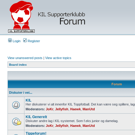
Login
Register
View unanswered posts
|
View active topics
Board index
Forum
Diskuter i vei...
KIL
Her diskuterer vi alt innenfor KIL Toppfotball. Det kan være seg spillere, lag
Moderators:
JoKr
,
Jellyfish
,
Haewk
,
ManUtd
KIL Generelt
Diskuter andre lag i KIL-systemet. Som f.eks junior og damelag.
Moderators:
JoKr
,
Jellyfish
,
Haewk
,
ManUtd
Tippeforum!