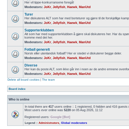
Her vil tippe-konkurransene foregå!
Moderators:
JoKr
,
Jellyfish
,
Haewk
,
ManUtd
Turer
Her diskuteres ALT som har med borteturer og gjøre til de forskjellige kamp
Moderators:
JoKr
,
Jellyfish
,
Haewk
,
ManUtd
Supporterklubben
Alt som har med supporterklubben å gjøre skal diskuteres her. Har du spør
komme med det her.
Moderators:
JoKr
,
Jellyfish
,
Haewk
,
ManUtd
Fotball generelt
Norsk eller utenlandsk fotball? Her er stedet vi diskuterer begge deler.
Moderators:
JoKr
,
Jellyfish
,
Haewk
,
ManUtd
Diverse
Her kan du poste ALT, som ikke går inn i noen av de andre emnene ovenfor
Moderators:
JoKr
,
Jellyfish
,
Haewk
,
ManUtd
Delete all board cookies
|
The team
Board index
Who is online
In total there are
417
users online :: 1 registered, 0 hidden and 416 guests
Most users ever online was
5220
on 05 Aug 2026, 11:12
Registered users:
Google [Bot]
Legend ::
Administrators
,
Global moderators