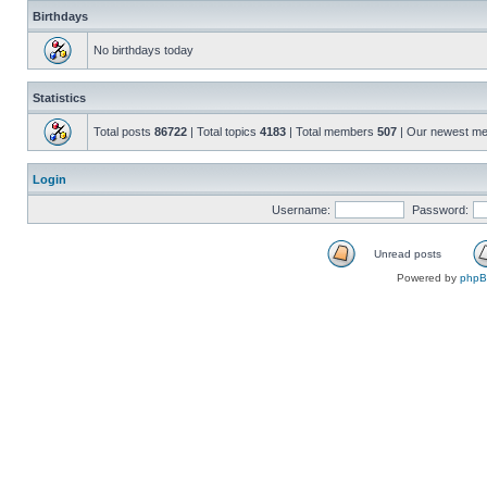
Birthdays
No birthdays today
Statistics
Total posts
86722
| Total topics
4183
| Total members
507
| Our newest m
Login
Username:
Password:
Unread posts
Powered by
php