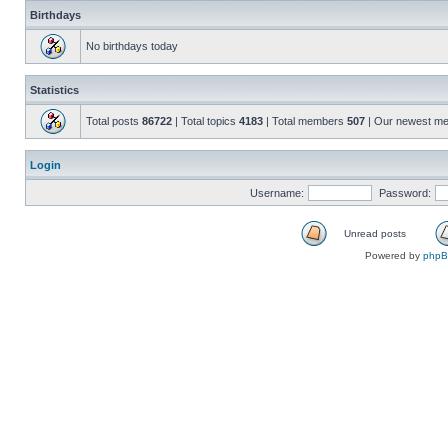
Birthdays
No birthdays today
Statistics
Total posts
86722
| Total topics
4183
| Total members
507
| Our newest m
Login
Username:
Password:
Unread posts
Powered by
php