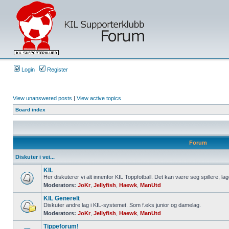
Login
Register
View unanswered posts
|
View active topics
Board index
Forum
Diskuter i vei...
KIL
Her diskuterer vi alt innenfor KIL Toppfotball. Det kan være seg spillere, lag
Moderators:
JoKr
,
Jellyfish
,
Haewk
,
ManUtd
KIL Generelt
Diskuter andre lag i KIL-systemet. Som f.eks junior og damelag.
Moderators:
JoKr
,
Jellyfish
,
Haewk
,
ManUtd
Tippeforum!