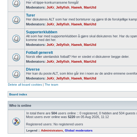
Her vil tippe-konkurransene foregå!
Moderators:
JoKr
,
Jellyfish
,
Haewk
,
ManUtd
Turer
Her diskuteres ALT som har med borteturer og gjøre til de forskjellige kamp
Moderators:
JoKr
,
Jellyfish
,
Haewk
,
ManUtd
Supporterklubben
Alt som har med supporterklubben å gjøre skal diskuteres her. Har du spør
komme med det her.
Moderators:
JoKr
,
Jellyfish
,
Haewk
,
ManUtd
Fotball generelt
Norsk eller utenlandsk fotball? Her er stedet vi diskuterer begge deler.
Moderators:
JoKr
,
Jellyfish
,
Haewk
,
ManUtd
Diverse
Her kan du poste ALT, som ikke går inn i noen av de andre emnene ovenfor
Moderators:
JoKr
,
Jellyfish
,
Haewk
,
ManUtd
Delete all board cookies
|
The team
Board index
Who is online
In total there are
504
users online :: 0 registered, 0 hidden and 504 guests
Most users ever online was
5220
on 05 Aug 2026, 11:12
Registered users: No registered users
Legend ::
Administrators
,
Global moderators