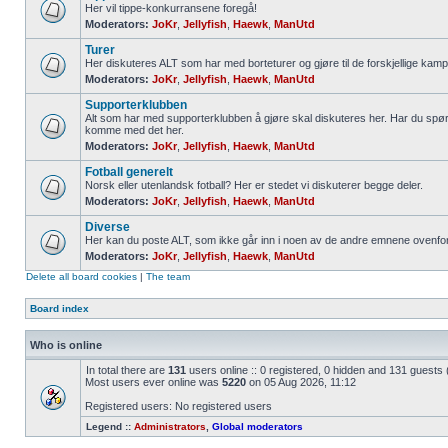
Her vil tippe-konkurransene foregå!
Moderators:
JoKr
,
Jellyfish
,
Haewk
,
ManUtd
Turer
Her diskuteres ALT som har med borteturer og gjøre til de forskjellige kamp
Moderators:
JoKr
,
Jellyfish
,
Haewk
,
ManUtd
Supporterklubben
Alt som har med supporterklubben å gjøre skal diskuteres her. Har du spør
komme med det her.
Moderators:
JoKr
,
Jellyfish
,
Haewk
,
ManUtd
Fotball generelt
Norsk eller utenlandsk fotball? Her er stedet vi diskuterer begge deler.
Moderators:
JoKr
,
Jellyfish
,
Haewk
,
ManUtd
Diverse
Her kan du poste ALT, som ikke går inn i noen av de andre emnene ovenfor
Moderators:
JoKr
,
Jellyfish
,
Haewk
,
ManUtd
Delete all board cookies
|
The team
Board index
Who is online
In total there are
131
users online :: 0 registered, 0 hidden and 131 guests
Most users ever online was
5220
on 05 Aug 2026, 11:12
Registered users: No registered users
Legend ::
Administrators
,
Global moderators