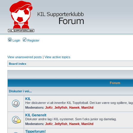
Login
Register
View unanswered posts
|
View active topics
Board index
Forum
Diskuter i vei...
KIL
Her diskuterer vi alt innenfor KIL Toppfotball. Det kan være seg spillere, lag
Moderators:
JoKr
,
Jellyfish
,
Haewk
,
ManUtd
KIL Generelt
Diskuter andre lag i KIL-systemet. Som f.eks junior og damelag.
Moderators:
JoKr
,
Jellyfish
,
Haewk
,
ManUtd
Tippeforum!