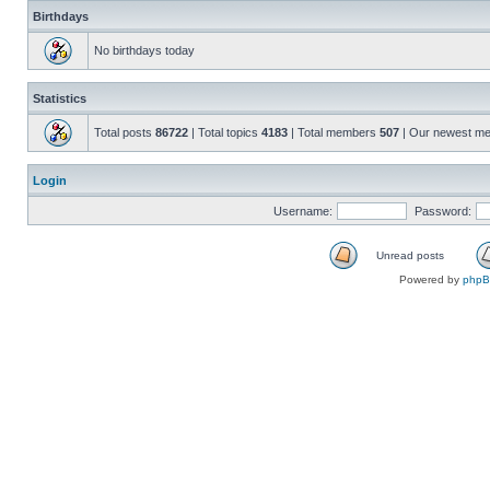
Birthdays
No birthdays today
Statistics
Total posts
86722
| Total topics
4183
| Total members
507
| Our newest m
Login
Username:
Password:
Unread posts
Powered by
php