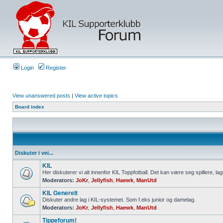
Login
Register
View unanswered posts
|
View active topics
Board index
Diskuter i vei...
KIL
Her diskuterer vi alt innenfor KIL Toppfotball. Det kan være seg spillere, lag
Moderators:
JoKr
,
Jellyfish
,
Haewk
,
ManUtd
KIL Generelt
Diskuter andre lag i KIL-systemet. Som f.eks junior og damelag.
Moderators:
JoKr
,
Jellyfish
,
Haewk
,
ManUtd
Tippeforum!