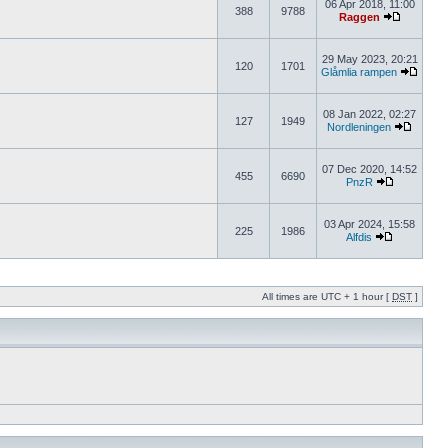
06 Apr 2018, 11:00
388
9788
Raggen
29 May 2023, 20:21
120
1701
Glåmlia rampen
08 Jan 2022, 02:27
127
1949
Nordleningen
07 Dec 2020, 14:52
455
6690
PnzR
03 Apr 2024, 15:58
225
1986
Alfdis
All times are UTC + 1 hour [
DST
]