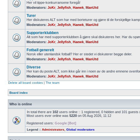
Her vil tippe-konkurransene foregå!
Moderators:
JoKr
,
Jellyfish
,
Haewk
,
ManUtd
Turer
Her diskuteres ALT som har med borteturer og gjøre til de forskjellige kamp
Moderators:
JoKr
,
Jellyfish
,
Haewk
,
ManUtd
Supporterklubben
Alt som har med supporterklubben å gjøre skal diskuteres her. Har du spø
Moderators:
JoKr
,
Jellyfish
,
Haewk
,
ManUtd
Fotball generelt
Norsk eller utenlandsk fotball? Her er stedet vi diskuterer begge deler.
Moderators:
JoKr
,
Jellyfish
,
Haewk
,
ManUtd
Diverse
Her kan du poste ALT, som ikke går inn i noen av de andre emnene ovenfor
Moderators:
JoKr
,
Jellyfish
,
Haewk
,
ManUtd
Delete all board cookies
|
The team
Board index
Who is online
In total there are
102
users online :: 1 registered, 0 hidden and 101 guests
Most users ever online was
5220
on 05 Aug 2026, 11:12
Registered users:
Google [Bot]
Legend ::
Administrators
,
Global moderators