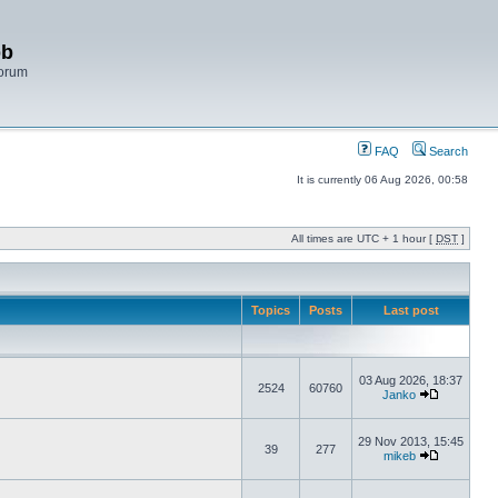
bb
Forum
FAQ
Search
It is currently 06 Aug 2026, 00:58
All times are UTC + 1 hour [
DST
]
Topics
Posts
Last post
03 Aug 2026, 18:37
2524
60760
Janko
29 Nov 2013, 15:45
39
277
mikeb