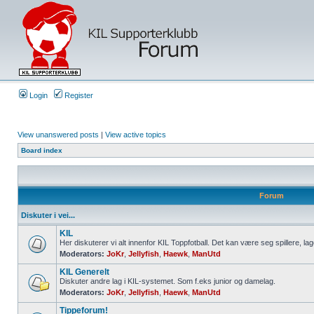
Login
Register
View unanswered posts
|
View active topics
Board index
Forum
Diskuter i vei...
KIL
Her diskuterer vi alt innenfor KIL Toppfotball. Det kan være seg spillere, lag
Moderators:
JoKr
,
Jellyfish
,
Haewk
,
ManUtd
KIL Generelt
Diskuter andre lag i KIL-systemet. Som f.eks junior og damelag.
Moderators:
JoKr
,
Jellyfish
,
Haewk
,
ManUtd
Tippeforum!