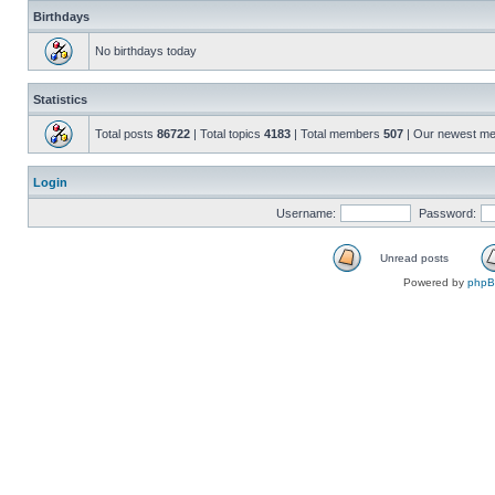
Birthdays
No birthdays today
Statistics
Total posts
86722
| Total topics
4183
| Total members
507
| Our newest m
Login
Username:
Password:
Unread posts
Powered by
php