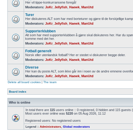
Her vil tippe-konkurransene foregå!
Moderators:
JoKr
,
Jellyfish
,
Haewk
,
ManUtd
Turer
Her diskuteres ALT som har med borteturer og gjøre til de forskjellige kamp
Moderators:
JoKr
,
Jellyfish
,
Haewk
,
ManUtd
Supporterklubben
Alt som har med supporterklubben å gjøre skal diskuteres her. Har du spør
komme med det her.
Moderators:
JoKr
,
Jellyfish
,
Haewk
,
ManUtd
Fotball generelt
Norsk eller utenlandsk fotball? Her er stedet vi diskuterer begge deler.
Moderators:
JoKr
,
Jellyfish
,
Haewk
,
ManUtd
Diverse
Her kan du poste ALT, som ikke går inn i noen av de andre emnene ovenfor
Moderators:
JoKr
,
Jellyfish
,
Haewk
,
ManUtd
Delete all board cookies
|
The team
Board index
Who is online
In total there are
115
users online :: 0 registered, 0 hidden and 115 guests
Most users ever online was
5220
on 05 Aug 2026, 11:12
Registered users: No registered users
Legend ::
Administrators
,
Global moderators