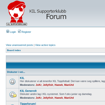
Login
Register
View unanswered posts
|
View active topics
Board index
Diskuter i vei...
KIL
Her diskuterer vi alt innenfor KIL Toppfotball. Det kan være seg spillere, lag
Moderators:
JoKr
,
Jellyfish
,
Haewk
,
ManUtd
KIL Generelt
Diskuter andre lag i KIL-systemet. Som f.eks junior og damelag.
Moderators:
JoKr
,
Jellyfish
,
Haewk
,
ManUtd
Tippeforum!