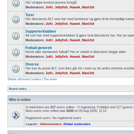
Her vil tippe-konkurransene foregå!
Moderators:
JoKr
,
Jellyfish
,
Haewk
,
ManUtd
Turer
Her diskuteres ALT som har med borteturer og gjøre til de forskjellige kamp
Moderators:
JoKr
,
Jellyfish
,
Haewk
,
ManUtd
Supporterklubben
Alt som har med supporterklubben å gjøre skal diskuteres her. Har du spø
Moderators:
JoKr
,
Jellyfish
,
Haewk
,
ManUtd
Fotball generelt
Norsk eller utenlandsk fotball? Her er stedet vi diskuterer begge deler.
Moderators:
JoKr
,
Jellyfish
,
Haewk
,
ManUtd
Diverse
Her kan du poste ALT, som ikke går inn i noen av de andre emnene ovenfor
Moderators:
JoKr
,
Jellyfish
,
Haewk
,
ManUtd
Delete all board cookies
|
The team
Board index
Who is online
In total there are
217
users online :: 0 registered, 0 hidden and 217 guests
Most users ever online was
5220
on 05 Aug 2026, 11:12
Registered users: No registered users
Legend ::
Administrators
,
Global moderators