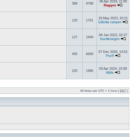
06 Apr 2018, 11:00
388
9788
Raggen
29 May 2023, 20:21
120
1701
Glåmlia rampen
08 Jan 2022, 02:27
127
1949
Nordleningen
07 Dec 2020, 14:52
455
6690
PnzR
03 Apr 2024, 15:58
225
1986
Alfdis
All times are UTC + 1 hour [
DST
]