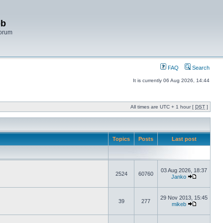
bb
Forum
FAQ
Search
It is currently 06 Aug 2026, 14:44
All times are UTC + 1 hour [
DST
]
Topics
Posts
Last post
03 Aug 2026, 18:37
2524
60760
Janko
29 Nov 2013, 15:45
39
277
mikeb