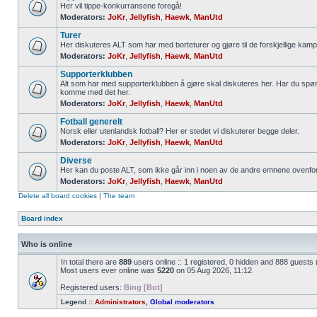
Her vil tippe-konkurransene foregå!
Moderators:
JoKr
,
Jellyfish
,
Haewk
,
ManUtd
Turer
Her diskuteres ALT som har med borteturer og gjøre til de forskjellige kamp
Moderators:
JoKr
,
Jellyfish
,
Haewk
,
ManUtd
Supporterklubben
Alt som har med supporterklubben å gjøre skal diskuteres her. Har du spør
komme med det her.
Moderators:
JoKr
,
Jellyfish
,
Haewk
,
ManUtd
Fotball generelt
Norsk eller utenlandsk fotball? Her er stedet vi diskuterer begge deler.
Moderators:
JoKr
,
Jellyfish
,
Haewk
,
ManUtd
Diverse
Her kan du poste ALT, som ikke går inn i noen av de andre emnene ovenfor
Moderators:
JoKr
,
Jellyfish
,
Haewk
,
ManUtd
Delete all board cookies
|
The team
Board index
Who is online
In total there are
889
users online :: 1 registered, 0 hidden and 888 guests
Most users ever online was
5220
on 05 Aug 2026, 11:12
Registered users:
Bing [Bot]
Legend ::
Administrators
,
Global moderators