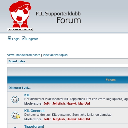
Login
Register
View unanswered posts
|
View active topics
Board index
Forum
Diskuter i vei...
KIL
Her diskuterer vi alt innenfor KIL Toppfotball. Det kan være seg spillere, lag
Moderators:
JoKr
,
Jellyfish
,
Haewk
,
ManUtd
KIL Generelt
Diskuter andre lag i KIL-systemet. Som f.eks junior og damelag.
Moderators:
JoKr
,
Jellyfish
,
Haewk
,
ManUtd
Tippeforum!