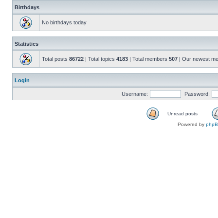
Birthdays
No birthdays today
Statistics
Total posts
86722
| Total topics
4183
| Total members
507
| Our newest m
Login
Username:
Password:
Unread posts
Powered by
php